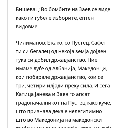
Бишевац: Во бомбите на Заев се виде
како ги губеле изборите, ептен
видовме.
Чилиманов: Е како, со Пустец. Сафет
ти си бегалец од некоја земја дојден
тука си добил државјанство. Ние
имаме луѓе од Албанија, Македонци,
кои побарале државјанство, кои се
три, четири илјади преку сила. И сега
Катица Јанева и Заев го апсат
градоначалникот на Пустец како куче,
што признава дека е нелегитимно
што во Македонија на македонски