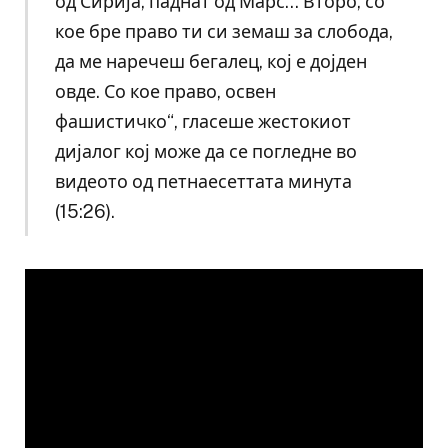
од Сирија, паднат од Марс… Второ, со
кое бре право ти си земаш за слобода,
да ме наречеш бегалец, кој е дојден
овде. Со кое право, освен
фашистичко“, гласеше жестокиот
дијалог кој може да се погледне во
видеото од петнаесеттата минута
(15:26).