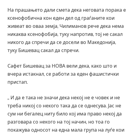
На прашањето дали смета дека неговата порака е
ксенофобична кон еден дел од граѓаните кои
живеат во оваа земја, Чилиманов рече дека нема
никаква ксенофобија, туку напротив, тој не сакал
никого да спречи да се досели во Македонија,
туку Бишевац сакал да спречи.
Сафет Бишевац за НОВА вели дека, како што и
вчера истакнал, се работи за еден фашистички
пристап.
„ И да е така не значи дека некој не е човек и не
треба никој со некого така да се однесува. Јас не
сум ни бегалец ниту било кој има право некој да
разговара со некого на тој начин, но тоа го
покажува односот на една мала група на луѓе кои