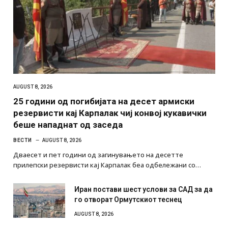
AUGUST 8, 2026
25 години од погибијата на десет армиски
резервисти кај Карпалак чиј конвој кукавички
беше нападнат од заседа
ВЕСТИ
AUGUST 8, 2026
Дваесет и пет години од загинувањето на десетте
прилепски резервисти кај Карпалак беа одбележани со…
Иран постави шест услови за САД за да
го отворат Ормутскиот теснец
AUGUST 8, 2026