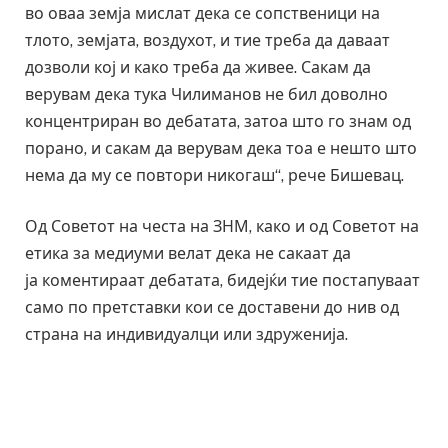
во оваа земја мислат дека се сопственици на
тлото, земјата, воздухот, и тие треба да даваат
дозволи кој и како треба да живее. Сакам да
верувам дека тука Чилиманов не бил доволно
концентриран во дебатата, затоа што го знам од
порано, и сакам да верувам дека тоа е нешто што
нема да му се повтори никогаш“, рече Бишевац.
Од Советот на честа на ЗНМ, како и од Советот на
етика за медиуми велат дека не сакаат да
ја коментираат дебатата, бидејќи тие постапуваат
само по претставки кои се доставени до нив од
страна на индивидуалци или здруженија.