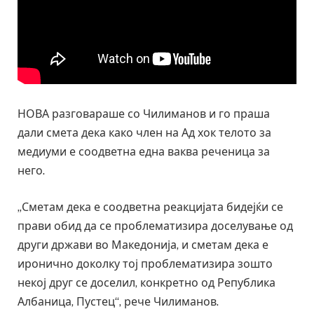
НОВА разговараше со Чилиманов и го праша
дали смета дека како член на Ад хок телото за
медиуми е соодветна една ваква реченица за
него.
„Сметам дека е соодветна реакцијата бидејќи се
прави обид да се проблематизира доселување од
други држави во Македонија, и сметам дека е
иронично доколку тој проблематизира зошто
некој друг се доселил, конкретно од Република
Албаница, Пустец“, рече Чилиманов.