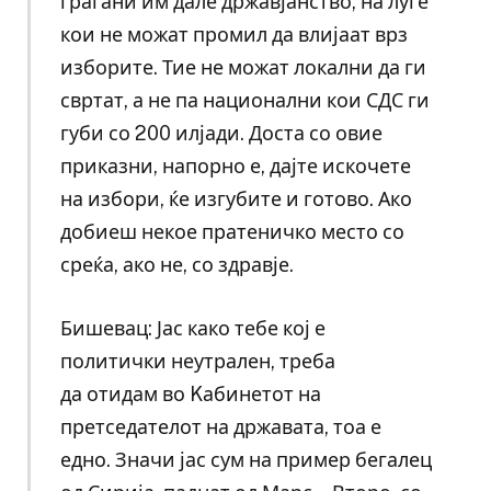
граѓани им дале државјанство, на луѓе
кои не можат промил да влијаат врз
изборите. Тие не можат локални да ги
свртат, а не па национални кои СДС ги
губи со 200 илјади. Доста со овие
приказни, напорно е, дајте искочете
на избори, ќе изгубите и готово. Ако
добиеш некое пратеничко место со
среќа, ако не, со здравје.
Бишевац: Јас како тебе кој е
политички неутрален, треба
да отидам во Kабинетот на
претседателот на државата, тоа е
едно. Значи јас сум на пример бегалец