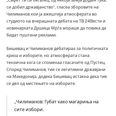
„Сафет ти си бегалец, од некоја земја дојден тука,
си добил државјанство“, гласеа зборовите на
Чилиманов кои ја вжештија атмосферата во
студиото на вчерашната дебата на ТВ 24Вести и
новинарката Душица Мрѓа мораше да повика да
бидат пуштени реклами.
Бишевац и Чилиманов дебатираа за политичката
криза и изборите, но атмосферата стана
тензична кога се споменаа гласачите од Пустец.
Според Чилиманов, тие се легитимни државјани
на Македонија, додека Бишевац истакна дека тие
се дел од местењето на изборите.
„Чилиманов: Губат како магариња на
сите избори.