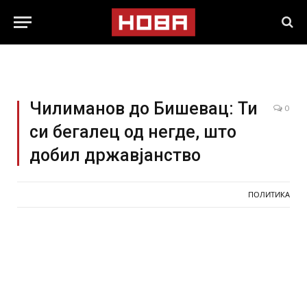
Чилиманов до Бишевац: Ти
0
си бегалец од негде, што
добил државјанство
ПОЛИТИКА