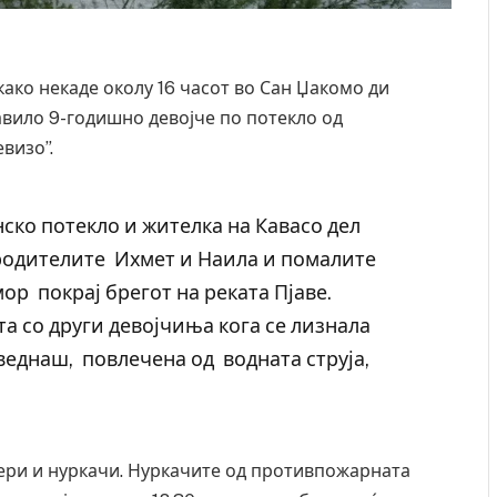
ткако некаде околу 16 часот во Сан Џакомо ди
авило 9-годишно девојче по потекло од
визо”.
нско потекло и жителка на Кавасо дел
, родителите Ихмет и Наила и помалите
ор покрај брегот на реката Пјаве.
а со други девојчиња кога се лизнала
веднаш, повлечена од водната струја,
ери и нуркачи. Нуркачите од противпожарната