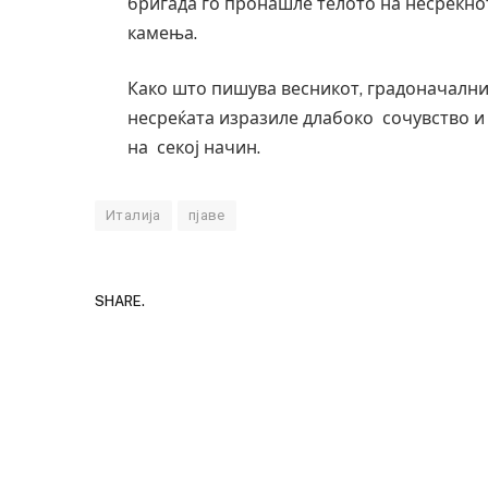
бригада го пронашле телото на несреќнот
камења.
Како што пишува весникот, градоначални
несреќата изразиле длабоко сочувство и
на секој начин.
Италија
пјаве
SHARE.
Детали за експлозијат
Русија – жена носела 
биде убиен?
AUGUST 2, 2026