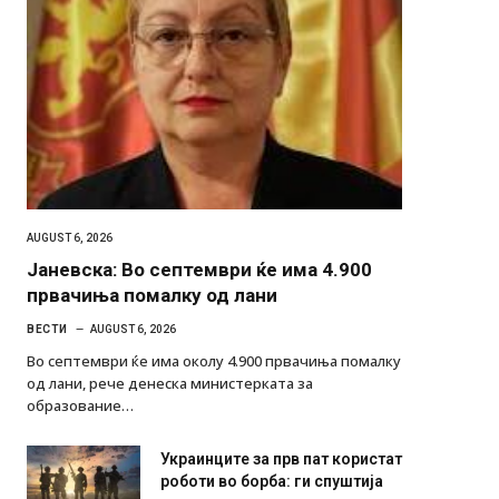
AUGUST 6, 2026
Јаневска: Во септември ќе има 4.900
првачиња помалку од лани
ВЕСТИ
AUGUST 6, 2026
Во септември ќе има околу 4.900 првачиња помалку
од лани, рече денеска министерката за
образование…
Украинците за прв пат користат
роботи во борба: ги спуштија