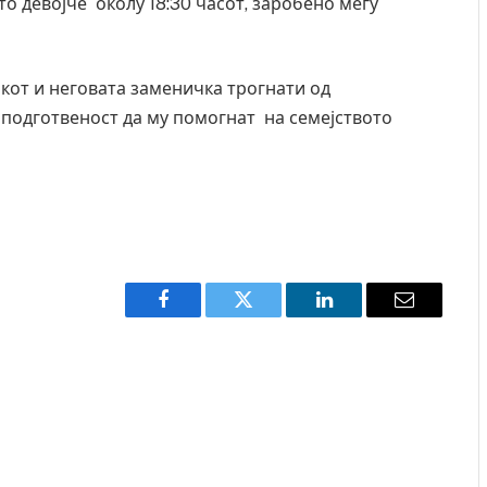
о девојче околу 18:30 часот, заробено меѓу
кот и неговата заменичка трогнати од
 подготвеност да му помогнат на семејството
Facebook
Twitter
LinkedIn
Email
а во главниот град на
СОЗИС: Украинците повеќе им ве
бомба, кој требало да
генералите отколку на Зеленски
AUGUST 7, 2026