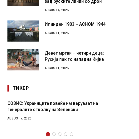
зад руските линии со дрон
AUGUST 4, 2026
Илинден 1903 – АСНОМ 1944
AUGUST 1, 2026
Девет мртви – четири деца:
Русија пак го нападна Кијив
AUGUST 1, 2026
ТИКЕР
руваат на
Рачна бомба експлодира пред зграда во
главниот српски град – оштетени автомоби
локали
AUGUST 6, 2026