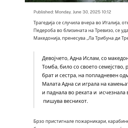
Published: Monday, June 30, 2025 10:12
Трагедија се случила вчера во Италија, о
Педероба во близината на Тревизо, се уд
Македонија, пренесува „Ла Трибуна ди Тре
Девојчето, Адна Ислам, со македо
Томба, било со своето семејство
брат и сестра, на попладневен одм
Малата Адна си играла на камењат
и паднала во реката и исчезнала 
пишува весникот.
Брзо пристигнале пожарникари, карабин