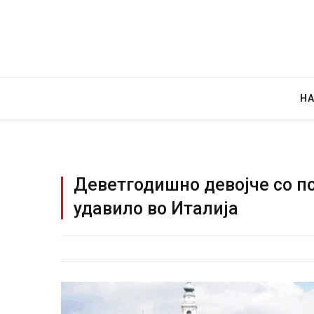
Н
Деветгодишно девојче со п
удавило во Италија
Детали за експлозијата во гла
Русија – жена носела бомба, к
биде убиен?
AUGUST 2, 2026