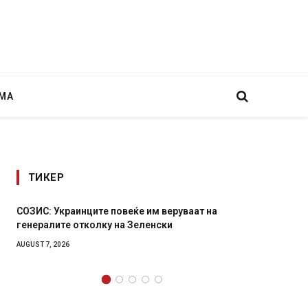
МА
ТИКЕР
а
Рачна бомба експлодира пред зграда во
главниот српски град – оштетени автомобили и
локали
AUGUST 6, 2026