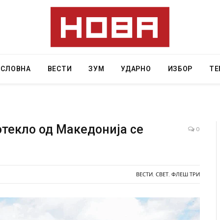
АСЛОВНА
ВЕСТИ
ЗУМ
УДАРНО
ИЗБОР
ТЕ
отекло од Македонија се
0
вниот град на
СОЗИС: Украинците повеќе им веруваат н
ој требало да
генералите отколку на Зеленски
ВЕСТИ
,
СВЕТ
,
ФЛЕШ ТРИ
AUGUST 7, 2026