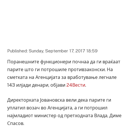
Published: Sunday, September 17, 2017 18:59
Поранешните функционери почнаа да ги враќаат
парите што ги потрошиле противзаконски. На
сметката на Агенцијата за вработување легнале
143 илјади денари, објави
24Вести
.
Директорката Јовановска вели дека парите ги
уплатил возач во Агенцијата, а ги потрошил
најмладиот министер од претходната Влада, Диме
Спасов.