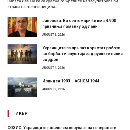
Папата Лав XIV ќе се сретне со жртвите на злоупотреба од
страна на свештеници за…
Јаневска: Во септември ќе има 4.900
првачиња помалку од лани
AUGUST 6, 2026
Украинците за прв пат користат роботи
во борба: ги спуштија зад руските линии
со дрон
AUGUST 4, 2026
Илинден 1903 – АСНОМ 1944
AUGUST 1, 2026
ТИКЕР
СОЗИС: Украинците повеќе им веруваат на генералите