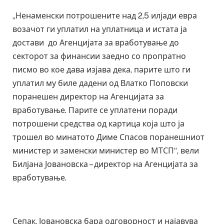
„Ненаменски потрошените над 2,5 илјади евра
возачот ги уплатил на уплатница и истата ја
достави до Агенцијата за вработување до
секторот за финансии заедно со пропратно
писмо во кое дава изјава дека, парите што ги
уплатил му биле дадени од Влатко Поповски
поранешен директор на Агенцијата за
вработување. Парите се уплатени поради
потрошени средства од картица која што ја
трошел во минатото Диме Спасов поранешниот
министер и заменски министер во МТСП“, вели
Билјана Јовановска – директор на Агенцијата за
вработување.
Сепак, Јовановска бара одговорност и најавува