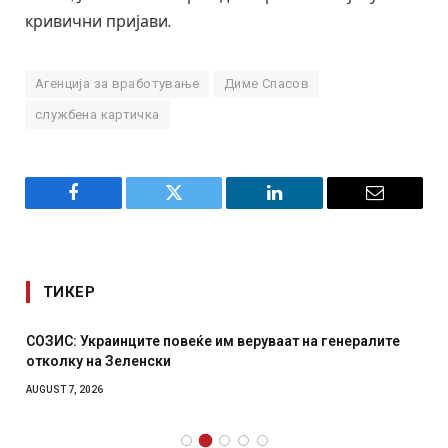
кривични пријави.
Агенција за вработување
Диме Спасов
службена картичка
Facebook
Twitter
LinkedIn
Email
ТИКЕР
инците повеќе им веруваат на генералите
Рачна бомба ек
Зеленски
српски град – 
AUGUST 6, 2026