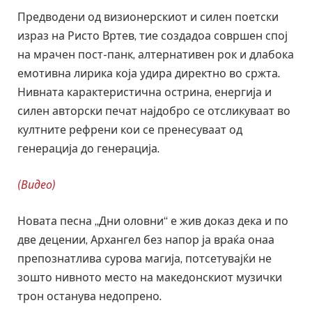
Предводени од визионерскиот и силен поетски
израз на Ристо Вртев, тие создадоа совршен спој
на мрачен пост-панк, алтернативен рок и длабока
емотивна лирика која удира директно во сржта.
Нивната карактеристична острина, енергија и
силен авторски печат најдобро се отсликуваат во
култните рефрени кои се пренесуваат од
генерација до генерација.
(Видео)
Новата песна „Дни оловни“ е жив доказ дека и по
две децении, Архангел без напор ја враќа онаа
препознатлива сурова магија, потсетувајќи не
зошто нивното место на македонскиот музички
трон останува недопрено.