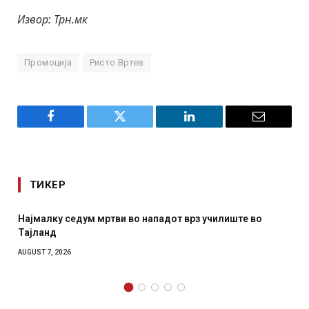
Извор: Трн.мк
Промоција
Ристо Вртев
Facebook
Twitter
LinkedIn
Email
ТИКЕР
 во нападот врз училиште во
СОЗИС: Украинците повеќе
отколку на Зеленски
AUGUST 7, 2026