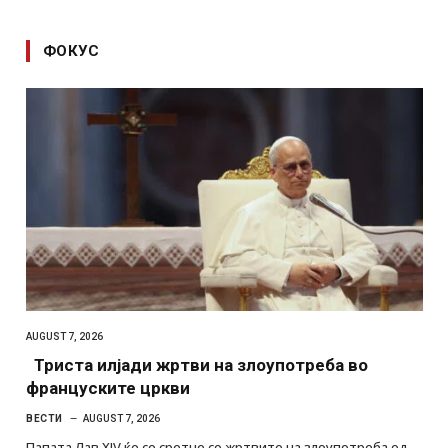
ФОКУС
AUGUST 7, 2026
Триста илјади жртви на злоупотреба во
француските цркви
ВЕСТИ
AUGUST 7, 2026
Папата Лав XIV ќе се сретне со жртвите на злоупотреба од