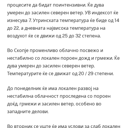
процесите да бидат поинтензивни. Ќе дува
умерен до засилен северен ветер. УВ индексот ќе
изнесува 7. Утринската температура ќе биде од 14
до 22, а дневната највисока температура на
воздухот ќе се движи од 25 до 32 степена.
Во Скопје променливо облачно посвежо и
нестабилно со локален пороен дожд и грмежи. Ќе
дува умерен до засилен северен ветер.
Температурите ќе се движат од 20 / 29 степени.
До понеделник ќе има локален развој на
нестабилна облачност проследена со пороен
доќд, грмежи и засилен ветер, особено во
западните делови.
Во вторник се уште ќе има услови за слаб локален