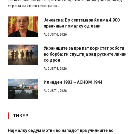
страна на свештеници за…
Јаневска: Во септември ќе има 4.900
првачиња помалку од лани
AUGUST 6, 2026
Украинците за прв пат користат роботи
во борба: ги спуштија зад руските линии
со дрон
AUGUST 4, 2026
Илинден 1903 – АСНОМ 1944
AUGUST 1, 2026
ТИКЕР
з училиште во
СОЗИС: Украинците повеќе им веруваат н