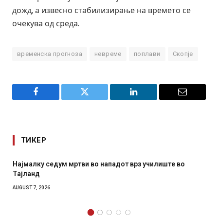
дожд, а извесно стабилизирање на времето се
очекува од среда.
временска прогноза
невреме
поплави
Скопје
Facebook
Twitter
LinkedIn
Email
ТИКЕР
во
СОЗИС: Украинците повеќе им веруваат на генералит
отколку на Зеленски
AUGUST 7, 2026