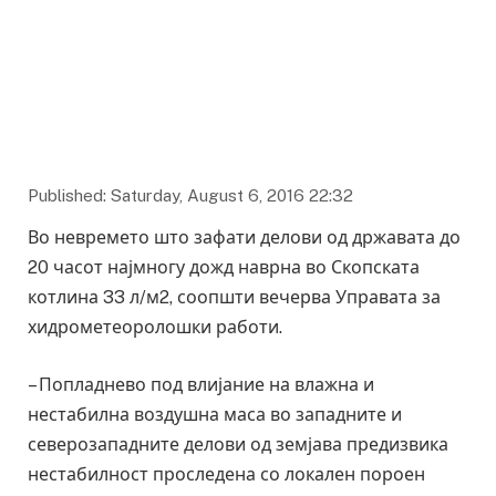
Published: Saturday, August 6, 2016 22:32
Во невремето што зафати делови од државата до
20 часот најмногу дожд наврна во Скопската
котлина 33 л/м2, соопшти вечерва Управата за
хидрометеоролошки работи.
– Попладнево под влијание на влажна и
нестабилна воздушна маса во западните и
северозападните делови од земјава предизвика
нестабилност проследена со локален пороен