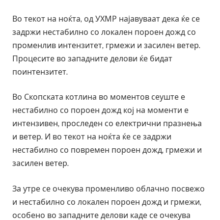
Во текот на ноќта, од УХМР најавуваат дека ќе се
задржи нестабилно со локален пороен дожд со
променлив интензитет, грмежи и засилен ветер.
Процесите во западните делови ќе бидат
поинтензитет.
Во Скопската котлина во моментов сеуште е
нестабилно со пороен дожд кој на моменти е
интензивен, проследен со електрични празнења
и ветер. И во текот на ноќта ќе се задржи
нестабилно со повремен пороен дожд, грмежи и
засилен ветер.
За утре се очекува променливо облачно посвежо
и нестабилно со локален пороен дожд и грмежи,
особено во западните делови каде се очекува