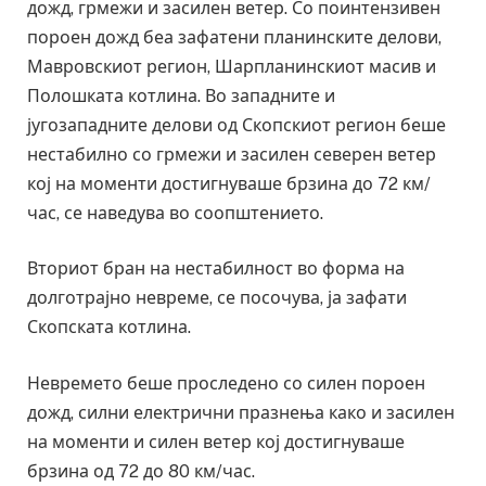
дожд, грмежи и засилен ветер. Со поинтензивен
пороен дожд беа зафатени планинските делови,
Мавровскиот регион, Шарпланинскиот масив и
Полошката котлина. Во западните и
југозападните делови од Скопскиот регион беше
нестабилно со грмежи и засилен северен ветер
кој на моменти достигнуваше брзина до 72 км/
час, се наведува во соопштението.
Вториот бран на нестабилност во форма на
долготрајно невреме, се посочува, ја зафати
Скопската котлина.
Невремето беше проследено со силен пороен
дожд, силни електрични празнења како и засилен
на моменти и силен ветер кој достигнуваше
брзина од 72 до 80 км/час.