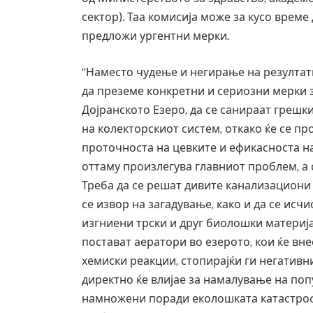
сектор). Таа комисија може за кусо време
предложи ургентни мерки.
“Наместо чудење и негирање на резултати
да преземе конкретни и сериозни мерки 
Дојранското Езеро, да се санираат греш
на колекторскиот систем, откако ќе се 
проточноста на цевките и ефикасноста н
оттаму произлегува главниот проблем, а 
Треба да се решат дивите канализациони 
се извор на загадување, како и да се исч
изгниени трски и друг биолошки материјал
постават аератори во езерото, кои ќе вн
хемиски реакции, стопирајќи ги негативн
директно ќе влијае за намалување на попу
намножени поради еколошката катастрофа