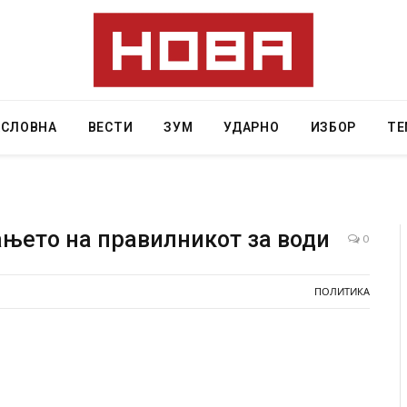
АСЛОВНА
ВЕСТИ
ЗУМ
УДАРНО
ИЗБОР
ТЕ
њето на правилникот за води
0
Грција: Горат Парос, Андрос, Калимнос, Крит, …
ПОЛИТИКА
JULY 30, 2026