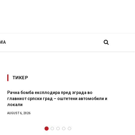
МА
ТИКЕР
Рачна бомба експлодира пред зграда во
И Данска с
главниот српски град – оштетени автомобили и
11-месечн
локали
AUGUST 4, 202
AUGUST 6, 2026