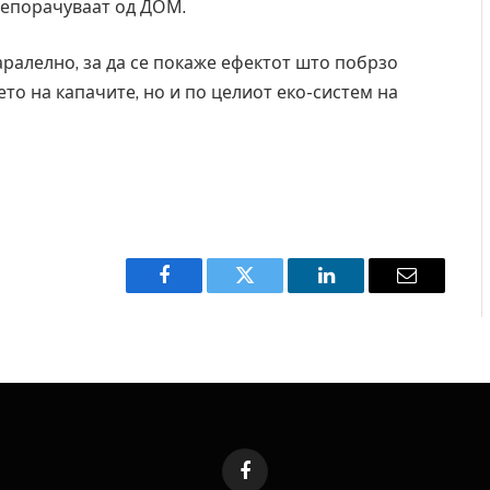
препорачуваат од ДОМ.
аралелно, за да се покаже ефектот што побрзо
јето на капачите, но и по целиот еко-систем на
Facebook
Twitter
LinkedIn
Email
Facebook