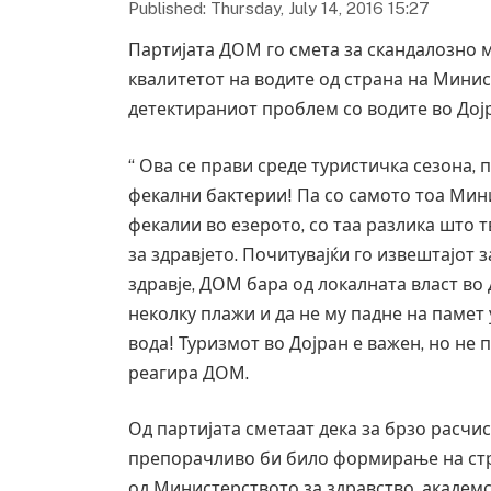
Published: Thursday, July 14, 2016 15:27
Партијата ДОМ го смета за скандалозно
квалитетот на водите од страна на Минис
детектираниот проблем со водите во Дој
“ Ова се прави среде туристичка сезона,
фекални бактерии! Па со самото тоа Мин
фекалии во езерото, со таа разлика што т
за здравјето. Почитувајќи го извештајот 
здравје, ДОМ бара од локалната власт во 
неколку плажи и да не му падне на памет
вода! Туризмот во Дојран е важен, но не п
реагира ДОМ.
Од партијата сметаат дека за брзо расчи
препорачливо би било формирање на стр
од Министерството за здравство, академс