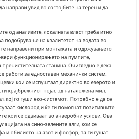
 да направи увид во состојбите на терен и да
те од анализите, локалната власт треба итно
за подобрување на квалитетот на водата во
ките направени при монтажата и одржувањето
провери функционирањето на пумпите,
а пречистителната станица. Очигледно е дека
се работи за едноставен механички систем.
цевки кои се испуштаат директно во езерото и
исти крајбрежниот појас од наталожена мил,
, кој го гуши еко-системот. Потребно е да се
есуваат кислород и ќе ги помогнат позитивните
Грција: Горат Парос, Андрос, Калимнос, Крит, …
ите кои се одвиваат во анаеробни услови. Ова
JULY 30, 2026
лацијата на сино-зелените алги, кои се
 и обилието на азот и фосфор, па ги гушат