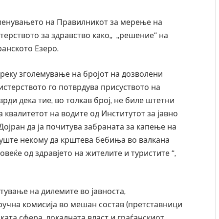
 менувањето на Правилникот за мерење на
терството за здравство како„ „решение“ на
ранското Езеро.
 преку зголемување на бројот на дозволени
истерството го потврдува присуството на
врди дека тие, во толкав број, не биле штетни
за квалитетот на водите од Институтот за јавно
Дојран да ја почитува забраната за капење на
 уште некому да крштева бебиња во валкана
овеќе од здравјето на жителите и туристите “,
стување на дилемите во јавноста,
учна комисија во мешан состав (претставници
ката сфера, локалната власт и граѓанскиот