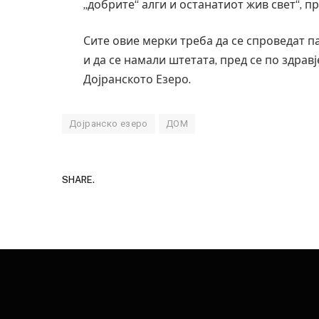
„добрите“ алги и останатиот жив свет“, 
Сите овие мерки треба да се спроведат п
и да се намали штетата, пред се по здрав
Дојранското Езеро.
Дојранско езеро
ДОМ
SHARE.