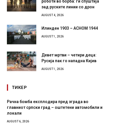
роботи во борба: ги спуштија
зад руските линии со дрон
AUGUST 4, 2026
Илинден 1903 – АСНОМ 1944
AUGUST 1, 2026
Девет мртви – четири деца:
Русија пак го нападна Кијив
AUGUST 1, 2026
ТИКЕР
Рачна бомба експлодира пред зграда во
И Данс
главниот српски град – оштетени автомобили и
11-мес
локали
AUGUST 4,
AUGUST 6, 2026