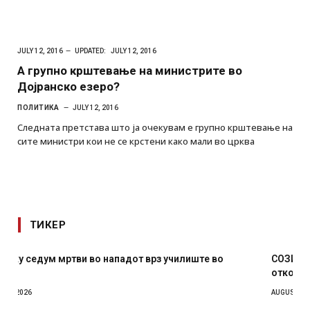
JULY 12, 2016
UPDATED:
JULY 12, 2016
А групно крштевање на министрите во
Дојранско езеро?
ПОЛИТИКА
JULY 12, 2016
Следната претстава што ја очекувам е групно крштевање на
сите министри кои не се крстени како мали во црква
ТИКЕР
СОЗИС: Украинците повеќе им веруваат на генералите
отколку на Зеленски
AUGUST 7, 2026