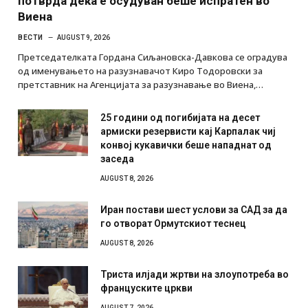
потврда дека е осудуван беше испратен во
Виена
ВЕСТИ
AUGUST 9, 2026
Претседателката Гордана Сиљановска-Давкова се оградува
од именувањето на разузнавачот Киро Тодоровски за
претставник на Агенцијата за разузнавање во Виена,…
25 години од погибијата на десет
армиски резервисти кај Карпалак чиј
конвој кукавички беше нападнат од
заседа
AUGUST 8, 2026
Иран постави шест услови за САД за да
го отворат Ормутскиот теснец
AUGUST 8, 2026
Триста илјади жртви на злоупотреба во
француските цркви
AUGUST 7, 2026