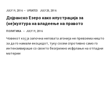
JULY 19, 2016
UPDATED:
JULY 20, 2016
Дојранско Езеро како илустрација за
(не)култура на владеење на правото
ПОЛИТИКА
JULY 19, 2016
Човекот кој ја заnочна неговата агонија не превзема ништо
за да го намали екоцидот, туку сосем сnротивно само го
интензивираше со своето безrрижно исфрлање на отпадни
материи