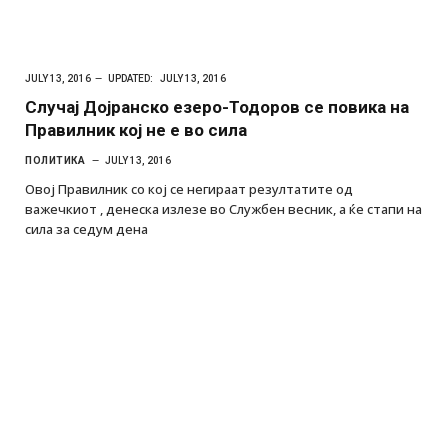
JULY 13, 2016
UPDATED:
JULY 13, 2016
Случај Дојранско езеро-Тодоров се повика на
Правилник кој не e во сила
ПОЛИТИКА
JULY 13, 2016
Овој Правилник со кој се негираат резултатите од
важечкиот , денеска излезе во Службен весник, а ќе стапи на
сила за седум дена