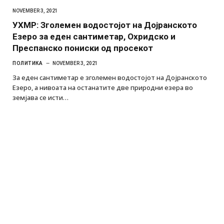
NOVEMBER 3, 2021
УХМР: Зголемен водостојот на Дојранското
Езеро за еден сантиметар, Охридско и
Преспанско пониски од просекот
ПОЛИТИКА
NOVEMBER 3, 2021
За еден сантиметар е зголемен водостојот на Дојранското
Езеро, а нивоата на останатите две природни езера во
земјава се исти…