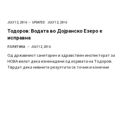
JULY 12, 2016
UPDATED:
JULY 12, 2016
Тодоров: Водата во Дојранско Езеро е
исправна
ПОЛИТИКА
JULY 12, 2016
Од државниот санитарен и здравствен инспекторат за
НОВА велат дека изненадени од изјавата на Тодоров.
Тврдат дека нивните резултати се точни и конечни