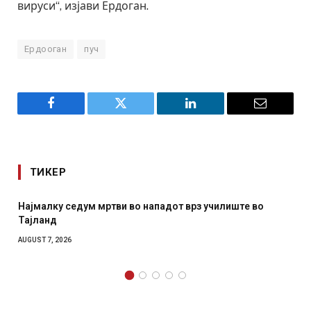
вируси“, изјави Ердоган.
Ердооган
пуч
Facebook
Twitter
LinkedIn
Email
ТИКЕР
 нападот врз училиште во
СОЗИС: Украинците повеќе им
отколку на Зеленски
AUGUST 7, 2026