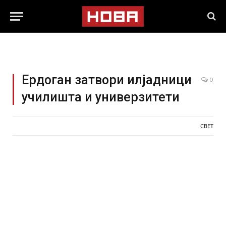
Ердоган затвори илјадници
0
училишта и универзитети
СВЕТ