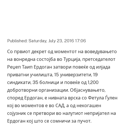
Published: Saturday, July 23, 2016 17:06
Со првиот декрет од моментот на воведувањето
на вонредна состојба во Турција, претседателот
Реџеп Таип Ердоган затвори повеќе од илјада
приватни училишта, 15 универзитети, 19
синдикати, 35 болници и повеќе од 1,200
добротворни организации. Објаснувањето,
според Ердоган, е нивната врска со Фетула Ѓулен
кој во моментов е во САД, а од некогашен
сојузник се претвори во налутиот непријател на
Ердоган кој што се сомничи за пучот.