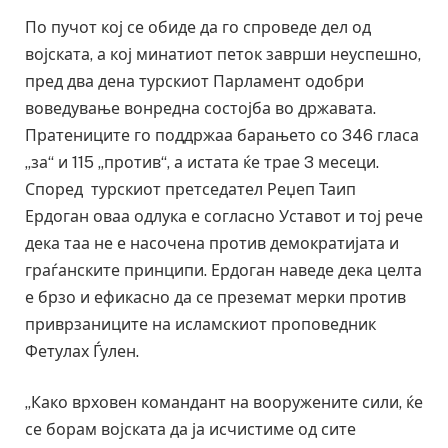
По пучот кој се обиде да го спроведе дел од
војската, а кој минатиот петок заврши неуспешно,
пред два дена турскиот Парламент одобри
воведување вонредна состојба во државата.
Пратениците го поддржаа барањето со 346 гласа
„за“ и 115 „против“, а истата ќе трае 3 месеци.
Според турскиот претседател Реџеп Таип
Ердоган оваа одлука е согласно Уставот и тој рече
дека таа не е насочена против демократијата и
граѓанските принципи. Ердоган наведе дека целта
е брзо и ефикасно да се преземат мерки против
приврзаниците на исламскиот проповедник
Фетулах Ѓулен.
„Како врховен командант на вооружените сили, ќе
се борам војската да ја исчистиме од сите