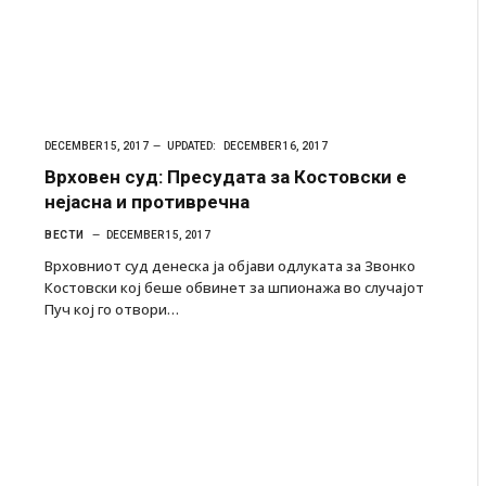
DECEMBER 15, 2017
UPDATED:
DECEMBER 16, 2017
Врховен суд: Пресудата за Костовски е
нејасна и противречна
ВЕСТИ
DECEMBER 15, 2017
Врховниот суд денеска ја објави одлуката за Звонко
Костовски кој беше обвинет за шпионажа во случајот
Пуч кој го отвори…