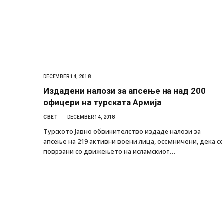
DECEMBER 14, 2018
Издадени налози за апсење на над 200
офицери на турската Армија
СВЕТ
DECEMBER 14, 2018
Турското Јавно обвинителство издаде налози за
апсење на 219 активни воени лица, осомничени, дека с
поврзани со движењето на исламскиот…
Уште двајца починаа од повредите во 
во главниот град на Русуија – експлоз
завиткан како роденденски подарок
AUGUST 2, 2026