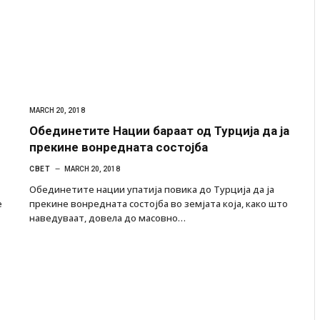
MARCH 20, 2018
Обединетите Нации бараат од Турција да ја
прекине вонредната состојба
СВЕТ
MARCH 20, 2018
Обединетите нации упатија повика до Турција да ја
е
прекине вонредната состојба во земјата која, како што
наведуваат, довела до масовно…
ресторан
Најмалку седум мртви во нападот врз училиште
ивот бил
во Тајланд
AUGUST 7, 2026