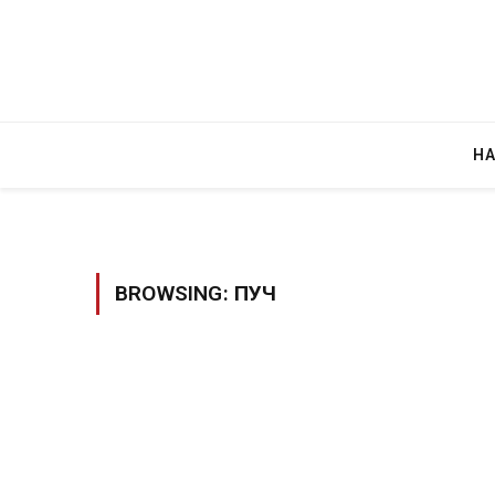
Н
BROWSING:
ПУЧ
Уште двајца починаа од повредите во 
во главниот град на Русуија – експлоз
завиткан како роденденски подарок
AUGUST 2, 2026