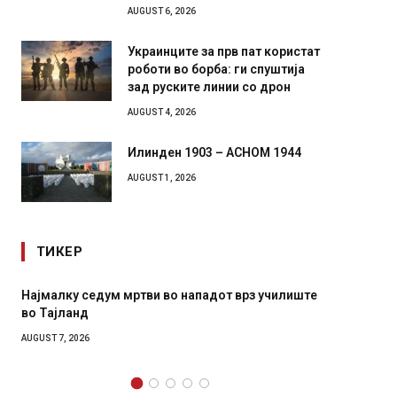
AUGUST 6, 2026
Украинците за прв пат користат
роботи во борба: ги спуштија
зад руските линии со дрон
AUGUST 4, 2026
Илинден 1903 – АСНОМ 1944
AUGUST 1, 2026
ТИКЕР
СОЗИС: Украинците повеќе им веруваат на
Рачна 
генералите отколку на Зеленски
главни
локали
AUGUST 7, 2026
AUGUST 6,