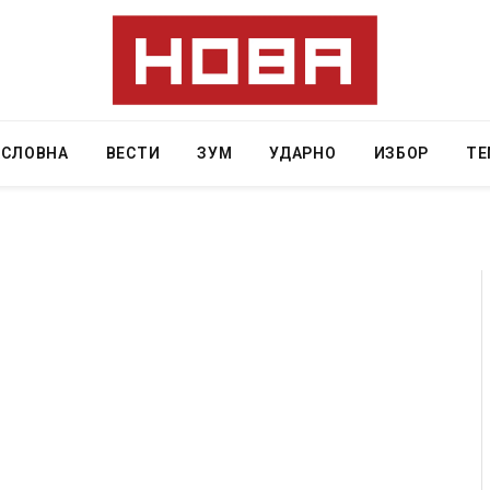
АСЛОВНА
ВЕСТИ
ЗУМ
УДАРНО
ИЗБОР
ТЕ
ресторан
Најмалку седум мртви во нападот врз училиште
ивот бил
во Тајланд
AUGUST 7, 2026