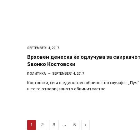
SEPTEMBER 14, 2017
Врховен денеска ќе одлучува за свиркачо
Ѕвонко Костовски
ПОЛИТИКА
SEPTEMBER 14, 2017
Костовски, сега е единствен обвинет во случајот „Пуч“
што го отвори Јавното обвинителство
…
Next
1
2
3
5