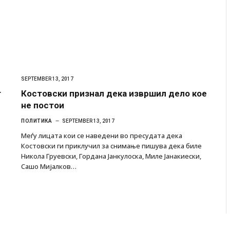
SEPTEMBER 13, 2017
т
Костовски признал дека извршил дело кое
не постои
ПОЛИТИКА
SEPTEMBER 13, 2017
Меѓу лицата кои се наведени во пресудата дека
Костовски ги приклучил за снимање пишува дека биле
Никола Груевски, Гордана Јанкулоска, Миле Јанакиески,
Сашо Мијалков…