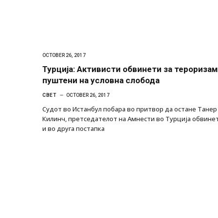
OCTOBER 26, 2017
Турција: Активисти обвинети за тероризам
пуштени на условна слобода
СВЕТ
OCTOBER 26, 2017
Судот во Истанбул побара во притвор да остане Танер
Килинч, претседателот на Амнести во Турција обвине
и во друга постапка