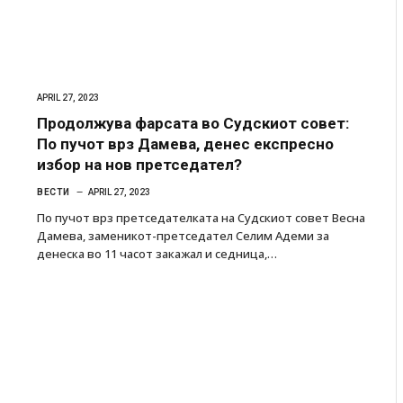
APRIL 27, 2023
Продолжува фарсата во Судскиот совет:
По пучот врз Дамева, денес експресно
избор на нов претседател?
ВЕСТИ
APRIL 27, 2023
По пучот врз претседателката на Судскиот совет Весна
Дамева, заменикот-претседател Селим Адеми за
денеска во 11 часот закажал и седница,…