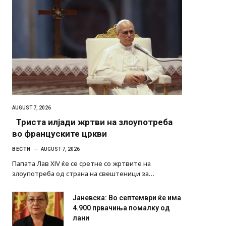
AUGUST 7, 2026
Триста илјади жртви на злоупотреба
во француските цркви
ВЕСТИ
AUGUST 7, 2026
Папата Лав XIV ќе се сретне со жртвите на
злоупотреба од страна на свештеници за…
Јаневска: Во септември ќе има
4.900 првачиња помалку од
лани