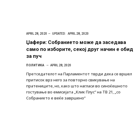
APRIL 28, 2020
UPDATED:
APRIL 28, 2020
Џафери: Собранието може да заседава
само по изборите, секој друг начин е обид
за пуч
ПОЛИТИКА
APRIL 28, 2020
Претседателот на Парламентот тврди дека се вршел
притисок врз него за повторно свикување на
пратениците, но, како што нагласи во синоќешното
гостување во емисијата „Клик Плус“ на ТВ 21, „со
Собранието е веќе завршено“