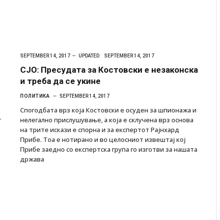
SEPTEMBER 14, 2017
UPDATED:
SEPTEMBER 14, 2017
СЈО: Пресудата за Костовски е незаконска
и треба да се укине
ПОЛИТИКА
SEPTEMBER 14, 2017
Спогодбата врз која Костовски е осуден за шпионажа и
т
нелегално прислушување, а која е склучена врз основа
на трите искази е спорна и за експертот Рајнхард
Прибе. Тоа е нотирано и во целосниот извештај кој
Прибе заедно со експертска група го изготви за нашата
држава