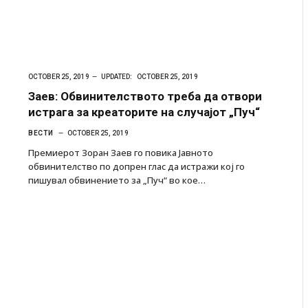
OCTOBER 25, 2019
UPDATED:
OCTOBER 25, 2019
Заев: Обвинителството треба да отвори
истрага за креаторите на случајот „Пуч“
ВЕСТИ
OCTOBER 25, 2019
Премиерот Зоран Заев го повика Јавното
обвинителство по допрен глас да истражи кој го
пишувал обвинението за „Пуч“ во кое…