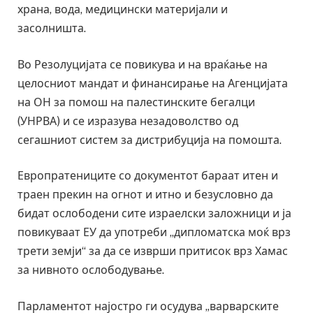
храна, вода, медицински материјали и
засолништа.
Во Резолуцијата се повикува и на враќање на
целосниот мандат и финансирање на Агенцијата
на ОН за помош на палестинските бегалци
(УНРВА) и се изразува незадоволство од
сегашниот систем за дистрибуција на помошта.
Европратениците со документот бараат итен и
траен прекин на огнот и итно и безусловно да
бидат ослободени сите израелски заложници и ја
повикуваат ЕУ да употреби „дипломатска моќ врз
трети земји“ за да се изврши притисок врз Хамас
за нивното ослободување.
Парламентот најостро ги осудува „варварските