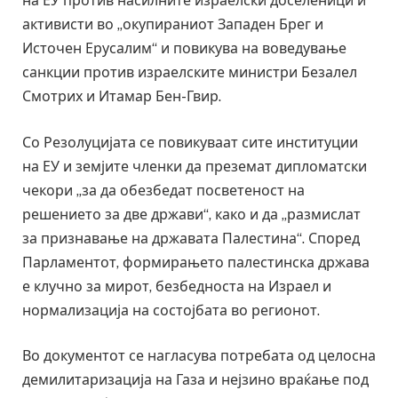
на ЕУ против насилните израелски доселеници и
активисти во „окупираниот Западен Брег и
Источен Ерусалим“ и повикува на воведување
санкции против израелските министри Безалел
Смотрих и Итамар Бен-Гвир.
Со Резолуцијата се повикуваат сите институции
на ЕУ и земјите членки да преземат дипломатски
чекори „за да обезбедат посветеност на
решението за две држави“, како и да „размислат
за признавање на државата Палестина“. Според
Парламентот, формирањето палестинска држава
е клучно за мирот, безбедноста на Израел и
нормализација на состојбата во регионот.
Во документот се нагласува потребата од целосна
демилитаризација на Газа и нејзино враќање под