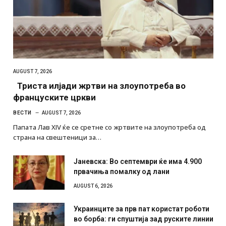
AUGUST 7, 2026
Триста илјади жртви на злоупотреба во
француските цркви
ВЕСТИ
AUGUST 7, 2026
Папата Лав XIV ќе се сретне со жртвите на злоупотреба од
страна на свештеници за…
Јаневска: Во септември ќе има 4.900
првачиња помалку од лани
AUGUST 6, 2026
Украинците за прв пат користат роботи
во борба: ги спуштија зад руските линии