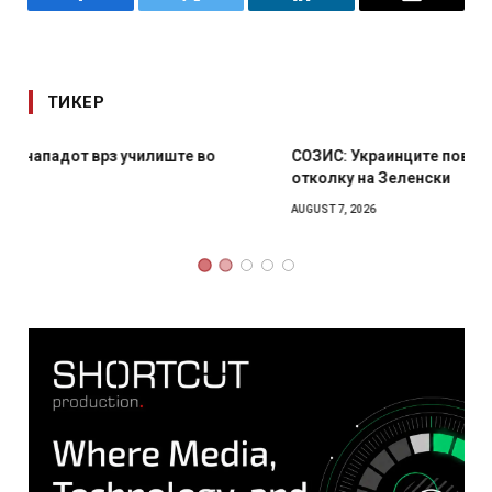
Facebook
Twitter
LinkedIn
Email
ТИКЕР
СОЗИС: Украинците повеќе им веруваат на генералите
отколку на Зеленски
AUGUST 7, 2026