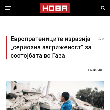
Европратениците изразија
0
„сериозна загриженост“ за
состојбата во Газа
ВЕСТИ
,
СВЕТ