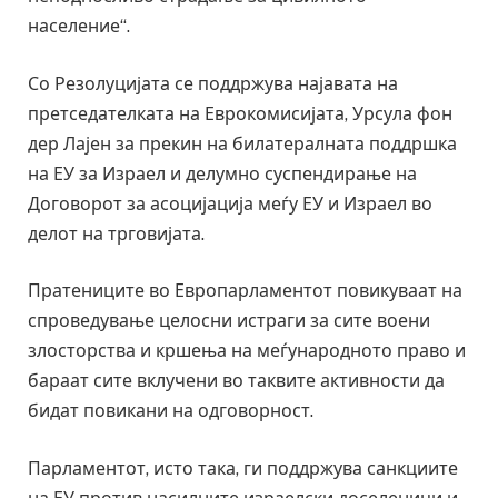
население“.
Со Резолуцијата се поддржува најавата на
претседателката на Еврокомисијата, Урсула фон
дер Лајен за прекин на билатералната поддршка
на ЕУ за Израел и делумно суспендирање на
Договорот за асоцијација меѓу ЕУ и Израел во
делот на трговијата.
Пратениците во Европарламентот повикуваат на
спроведување целосни истраги за сите воени
злосторства и кршења на меѓународното право и
бараат сите вклучени во таквите активности да
бидат повикани на одговорност.
Парламентот, исто така, ги поддржува санкциите