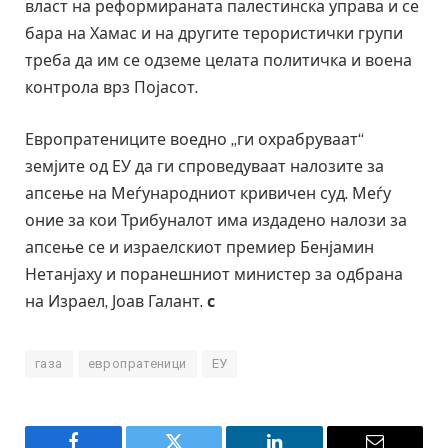
власт на реформираната палестинска управа и се
бара на Хамас и на другите терористички групи
треба да им се одземе целата политичка и воена
контрола врз Појасот.
Европратениците воедно „ги охрабруваат“
земјите од ЕУ да ги спроведуваат налозите за
апсење на Меѓународниот кривичен суд. Меѓу
оние за кои Трибуналот има издадено налози за
апсење се и израелскиот премиер Бенјамин
Нетанјаху и поранешниот министер за одбрана
на Израел, Јоав Галант.
с
газа
европратеници
ЕУ