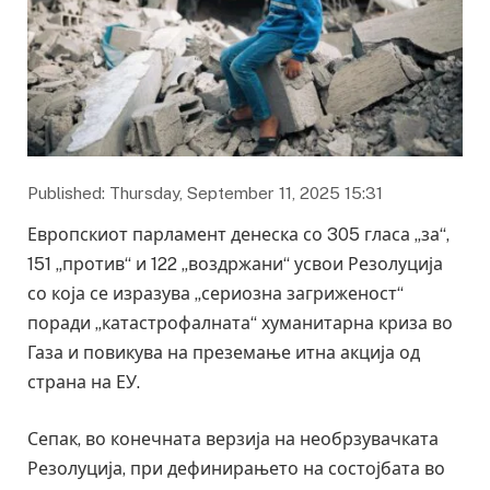
Published: Thursday, September 11, 2025 15:31
Европскиот парламент денеска со 305 гласа „за“,
151 „против“ и 122 „воздржани“ усвои Резолуција
со која се изразува „сериозна загриженост“
поради „катастрофалната“ хуманитарна криза во
Газа и повикува на преземање итна акција од
страна на ЕУ.
Сепак, во конечната верзија на необрзувачката
Резолуција, при дефинирањето на состојбата во