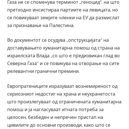
Газа не се споменува терминот „геноцид“, на што
претходно инсистираа партиите на левицата, но
се повикуваат земјите членки на ЕУ да размислат
за признавање на Палестина.
Во документот се осудува „опструкцијата“ на
доставувањето хуманитарна помош од страна на
израелската Влада „со што е предизвикан глад во
Северна Газа“ и се повикува на отворање на сите
релевантни гранични премини.
Европратениците изразуваат вознемиреност од
сериозниот недостиг на храна и неухранетоста
што произлегуваат од ограничената хуманитарна
помош и ја нагласуваат итната потреба за
целосен, безбеден и непречен пристап на
цивилите до основни производи, како што се