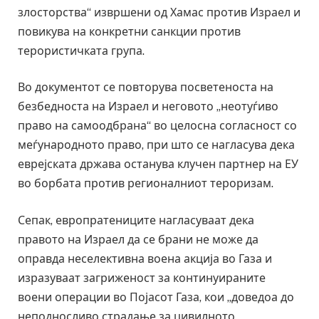
злосторства“ извршени од Хамас против Израел и
повикува на конкретни санкции против
терористичката група.
Во документот се повторува посветеноста на
безбедноста на Израел и неговото „неотуѓиво
право на самоодбрана“ во целосна согласност со
меѓународното право, при што се нагласува дека
еврејската држава останува клучен партнер на ЕУ
во борбата против регионалниот тероризам.
Сепак, европратениците нагласуваат дека
правото на Израел да се брани не може да
оправда неселективна воена акција во Газа и
изразуваат загриженост за континуираните
воени операции во Појасот Газа, кои „доведоа до
неподносливо страдање за цивилното