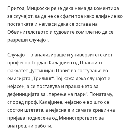
Притоа, Мицкоски рече дека нема да коментира
за случајот, за да не се сфати тоа како влијание во
постапката и нагласи дека се остава на
Обвинителството и судовите комплетно да се
разреши случајот.
Случајот го анализираше и универзитетскиот
професор Гордан Калајџиев од Правниот
факултет „Јустинијан Први“ во гостување во
емисијата „Трилинг“. Тој кажа дека случајот е
нејасен, а се поставува и прашањето за
дефиницијата за „перење на пари“. Понатаму,
според проф. Калајџиев, нејасно е во што се
состои штетата, а нејасна е и самата кривична
пријава поднесена од Министерството за
внатрешни работи.