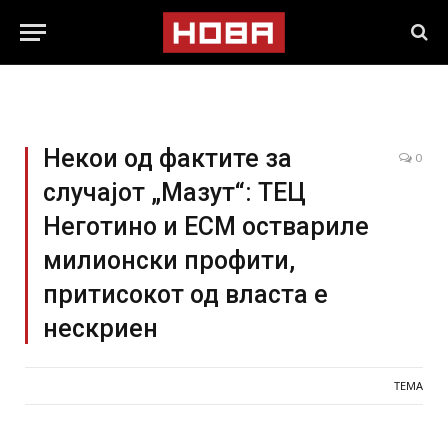
Некои од фактите за
0
случајот „Мазут“: ТЕЦ
Неготино и ЕСМ оствариле
милионски профити,
притисокот од власта е
нескриен
ТЕМА