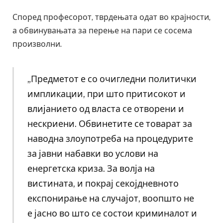
Според професорот, тврдењата одат во крајности,
а обвинувањата за перење на пари се сосема
произволни.
„Предметот е со очигледни политички
импликации, при што притисокот и
влијанието од власта се отворени и
нескриени. Обвинетите се товарат за
наводна злоупотреба на процедурите
за јавни набавки во услови на
енергетска криза. За волја на
вистината, и покрај секојдневното
експонирање на случајот, воопшто не
е јасно во што се состои криминалот и