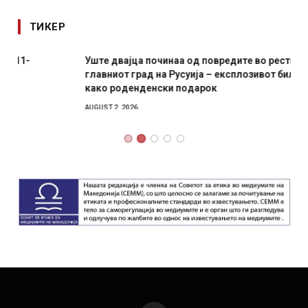
ТИКЕР
Уште двајца починаа од повредите во ресторан во
главниот град на Русуија – експлозивот бил завиткан
како роденденски подарок
AUGUST 2, 2026