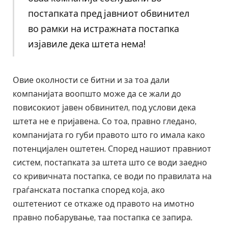
постапката пред јавниот обвинител
во рамки на истражната постапка
изјавиле дека штета нема!
Овие околности се битни и за тоа дали
компанијата воопшто може да се жали до
повисокиот јавен обвинител, под услови дека
штета не е пријавена. Со тоа, правно гледано,
компанијата го губи правото што го имала како
потенцијален оштетен. Според нашиот правниот
систем, постапката за штета што се води заедно
со кривичната постапка, се води по правилата на
граѓанската постапка според која, ако
оштетениот се откаже од правото на имотно
правно побарување, таа постапка се запира.