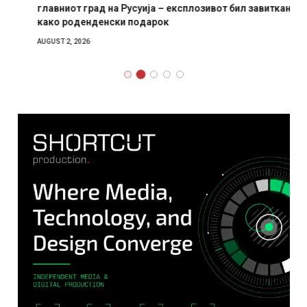
главниот град на Русуија – експлозивот бил завиткан
како роденденски подарок
AUGUST 2, 2026