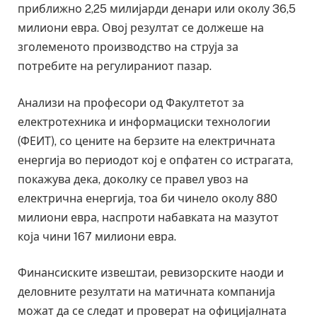
приближно 2,25 милијарди денари или околу 36,5
милиони евра. Овој резултат се должеше на
зголеменото производство на струја за
потребите на регулираниот пазар.
Анализи на професори од Факултетот за
електротехника и информациски технологии
(ФЕИТ), со цените на берзите на електричната
енергија во периодот кој е опфатен со истрагата,
покажува дека, доколку се правел увоз на
електрична енергија, тоа би чинело околу 880
милиони евра, наспроти набавката на мазутот
која чини 167 милиони евра.
Финансиските извештаи, ревизорските наоди и
деловните резултати на матичната компанија
можат да се следат и проверат на официјалната