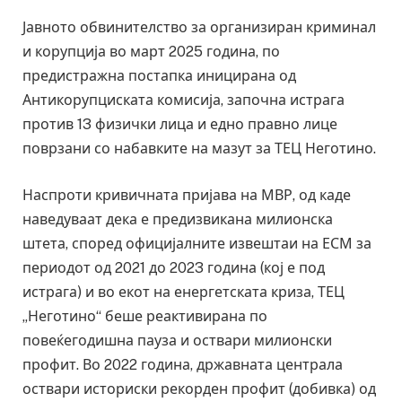
Јавното обвинителство за организиран криминал
и корупција во март 2025 година, по
предистражна постапка иницирана од
Антикорупциската комисија, започна истрага
против 13 физички лица и едно правно лице
поврзани со набавките на мазут за ТЕЦ Неготино.
Наспроти кривичната пријава на МВР, од каде
наведуваат дека е предизвикана милионска
штета, според официјалните извештаи на ЕСМ за
периодот од 2021 до 2023 година (кој е под
истрага) и во екот на енергетската криза, ТЕЦ
„Неготино“ беше реактивирана по
повеќегодишна пауза и оствари милионски
профит. Во 2022 година, државната централа
оствари историски рекорден профит (добивка) од