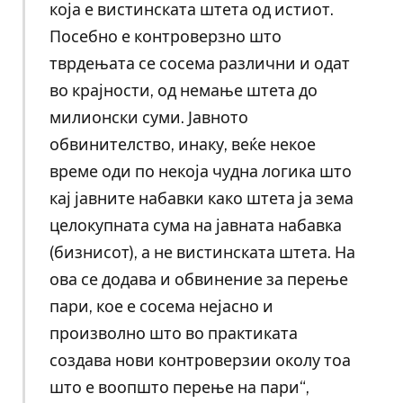
која е вистинската штета од истиот.
Посебно е контроверзно што
тврдењата се сосема различни и одат
во крајности, од немање штета до
милионски суми. Јавното
обвинителство, инаку, веќе некое
време оди по некоја чудна логика што
кај јавните набавки како штета ја зема
целокупната сума на јавната набавка
(бизнисот), а не вистинската штета. На
ова се додава и обвинение за перење
пари, кое е сосема нејасно и
произволно што во практиката
создава нови контроверзии околу тоа
што е воопшто перење на пари“,