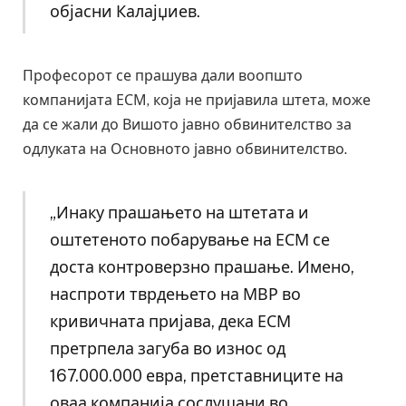
објасни Калајџиев.
Професорот се прашува дали воопшто
компанијата ЕСМ, која не пријавила штета, може
да се жали до Вишото јавно обвинителство за
одлуката на Основното јавно обвинителство.
„Инаку прашањето на штетата и
оштетеното побарување на ЕСМ се
доста контроверзно прашање. Имено,
наспроти тврдењето на МВР во
кривичната пријава, дека ЕСМ
претрпела загуба во износ од
167.000.000 евра, претставниците на
оваа компанија сослушани во