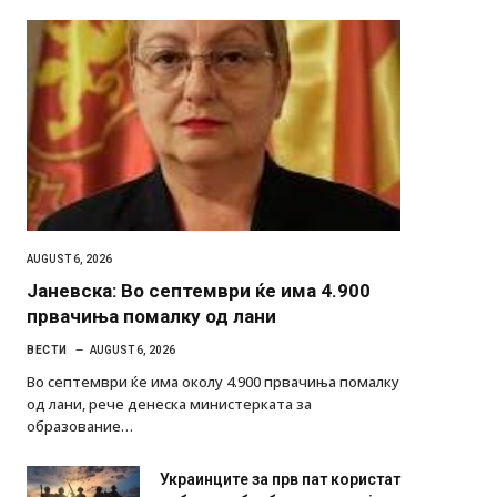
AUGUST 6, 2026
Јаневска: Во септември ќе има 4.900
првачиња помалку од лани
ВЕСТИ
AUGUST 6, 2026
Во септември ќе има околу 4.900 првачиња помалку
од лани, рече денеска министерката за
образование…
Украинците за прв пат користат
роботи во борба: ги спуштија