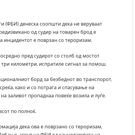
и (ФБИ) денеска соопшти дека не веруваат
редизвикано од судир на товарен брод е
а инцидентот е поврзан со тероризам.
посредно пред судирот со столб од мостот
у три километри, испратиле сигнал за помош.
ационалниот борд за безбеднот во транспорот,
реќа, како и со потрага и спасување на
 на заливот пропаднаа повеќе возила и луѓе.
асот по полноќ.
ација дека ова е поврзано со тероризам,
Дебањо, агент на ФБИ од канцеларијата на