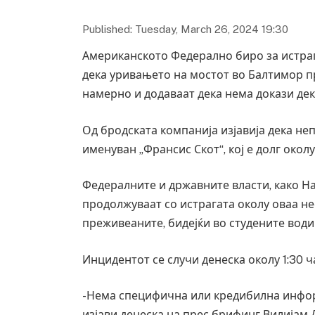
Published: Tuesday, March 26, 2024 19:30
Американското Федерално биро за истраг
дека уривањето на мостот во Балтимор п
намерно и додаваат дека нема докази дек
Од бродската компанија изјавија дека не
именуван „Франсис Скот“, кој е долг окол
Федералните и државните власти, како Н
продолжуваат со истрагата околу оваа нес
преживеаните, бидејќи во студените води
Инцидентот се случи денеска околу 1:30 ч
-Нема специфична или кредибилна информ
изјави денеска на прес брифинг Вилијам 