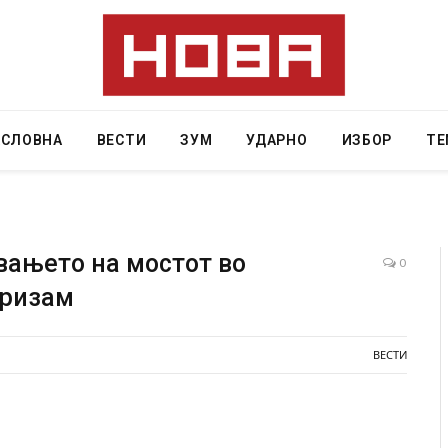
АСЛОВНА
ВЕСТИ
ЗУМ
УДАРНО
ИЗБОР
ТЕ
вањето на мостот во
0
оризам
Горат Парос, Андрос, Калимнос, Крит, …
Рачна бомба експло
главниот српски гр
6
локали
ВЕСТИ
AUGUST 6, 2026