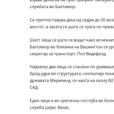
службата во Балтимор.
Се претпоставува дека од седум до 20 во
мостот, а засега се уште се трага по пре
Шест лица се уште се водат како исчезна
Балтимор во близина на Вашингтон се ур
секретар за транспорт, Пол Видефелд.
Најмалку две лица се спасени по уривање
брод удри во структурата, соопштија лок
државата Мериленд, се наоѓа на околу 62
САД.
Едно лице е во критична состојба во бо
служба Џејмс Валас.