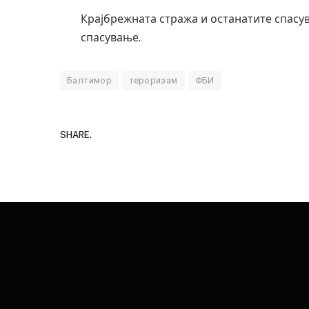
Крајбрежната стража и останатите спасу
спасување.
Балтимор
тероризам
ФБИ
SHARE.