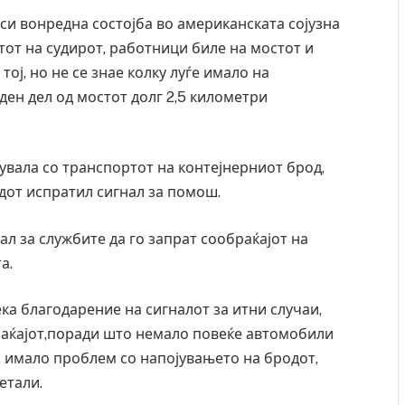
си вонредна состојба во американската сојузна
от на судирот, работници биле на мостот и
ој, но не се знае колку луѓе имало на
ден дел од мостот долг 2,5 километри
увала со транспортот на контејнерниот брод,
дот испратил сигнал за помош.
нал за службите да го запрат сообраќајот на
а.
ка благодарение на сигналот за итни случаи,
раќајот,поради што немало повеќе автомобили
, имало проблем со напојувањето на бродот,
етали.