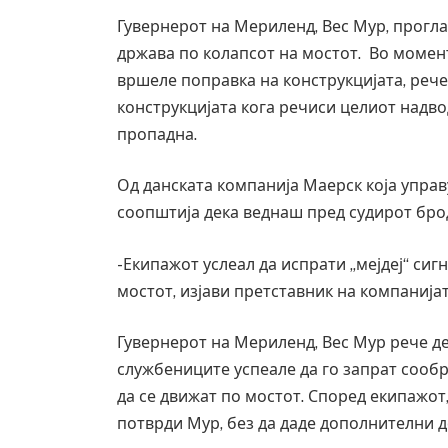
Гувернерот на Мериленд, Вес Мур, прогла
држава по колапсот на мостот. Во момент
вршеле поправка на конструкцијата, рече т
конструкцијата кога речиси целиот надво
пропадна.
Од данската компанија Маерск која управ
соопштија дека веднаш пред судирот бро
-Екипажот услеал да испрати „мејдеј“ сиг
мостот, изјави претставник на компанијат
Гувернерот на Мериленд, Вес Мур рече де
службениците успеале да го запрат сооб
да се движат по мостот. Според екипажот
потврди Мур, без да даде дополнителни д