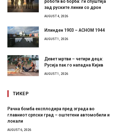
зад руските линии со дрон
AUGUST 4, 2026
Илинден 1903 – АСНОМ 1944
AUGUST 1, 2026
Девет мртви – четири деца:
Русија пак го нападна Кијив
AUGUST 1, 2026
ТИКЕР
ба експлодира пред зграда во
И Данска се милитар
српски град – оштетени автомобили и
11-месечна воена
AUGUST 4, 2026
6