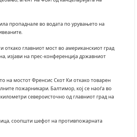
зила пропаднале во водата по урувањето на
живеаните.
ти откако главниот мост во американскиот град
на, изјави на прес-конференција државниот
то на мостот Френсис Скот Ки откако товарен
алните пожарникари. Балтимор, кој се наоѓа во
 километри североисточно од главниот град на
Грција: Горат Парос, Андрос, Калимнос, Крит, …
Рачна бом
главниот 
JULY 30, 2026
локали
лница, соопшти шефот на противпожарната
AUGUST 6, 202