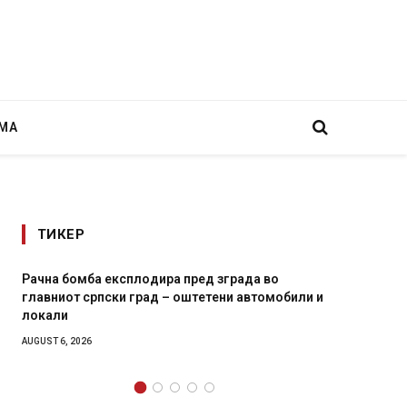
МА
ТИКЕР
дира пред зграда во
И Данска се милитарилизира –
ад – оштетени автомобили и
11-месечна воена
AUGUST 4, 2026