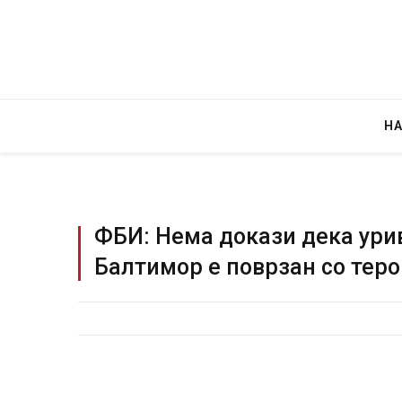
Н
ФБИ: Нема докази дека ури
Балтимор е поврзан со тер
Грција: 
JULY 30, 202