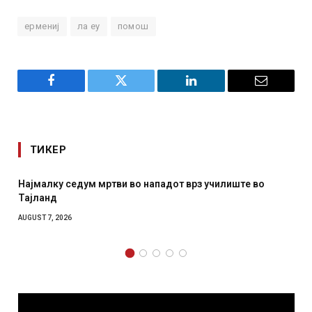
ермениј
ла еу
помош
Facebook
Twitter
LinkedIn
Email
ТИКЕР
Најмалку седум мртви во нападот врз училиште во
Тајланд
AUGUST 7, 2026