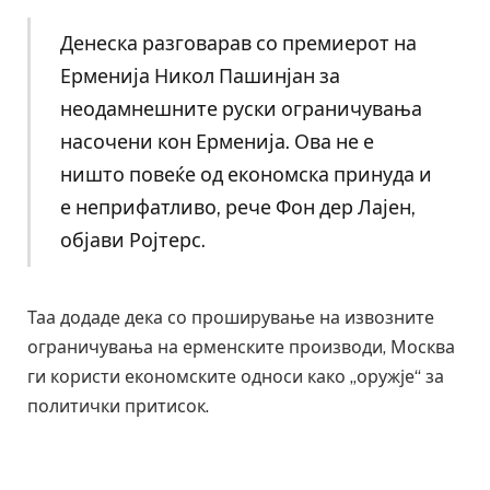
Денеска разговарав со премиерот на
Ерменија Никол Пашинјан за
неодамнешните руски ограничувања
насочени кон Ерменија. Ова не е
ништо повеќе од економска принуда и
е неприфатливо, рече Фон дер Лајен,
објави Ројтерс.
Таа додаде дека со проширување на извозните
ограничувања на ерменските производи, Москва
ги користи економските односи како „оружје“ за
политички притисок.