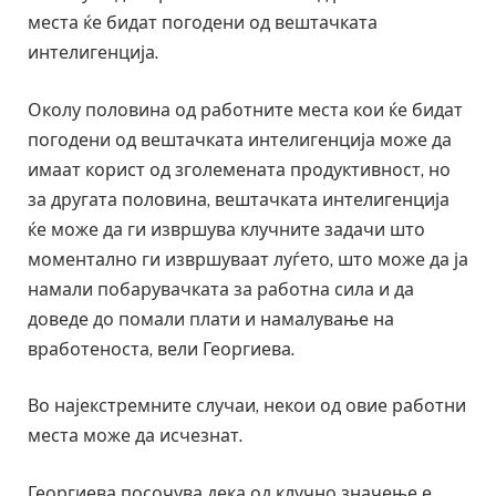
места ќе бидат погодени од вештачката
интелигенција.
Околу половина од работните места кои ќе бидат
погодени од вештачката интелигенција може да
имаат корист од зголемената продуктивност, но
за другата половина, вештачката интелигенција
ќе може да ги извршува клучните задачи што
моментално ги извршуваат луѓето, што може да ја
намали побарувачката за работна сила и да
доведе до помали плати и намалување на
вработеноста, вели Георгиева.
Во најекстремните случаи, некои од овие работни
места може да исчезнат.
Георгиева посочува дека од клучно значење е