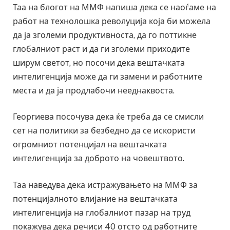
Таа на блогот на ММФ напиша дека се наоѓаме на
работ на технолошка револуција која би можела
да ја зголеми продуктивноста, да го поттикне
глобалниот раст и да ги зголеми приходите
ширум светот, но посочи дека вештачката
интелигенција може да ги замени и работните
места и да ја продлабочи нееднаквоста.
Георгиева посочува дека ќе треба да се смисли
сет на политики за безбедно да се искористи
огромниот потенцијал на вештачката
интелигенција за доброто на човештвото.
Таа наведува дека истражувањето на ММФ за
потенцијалното влијание на вештачката
интелигенција на глобалниот пазар на труд
покажува дека речиси 40 отсто од работните