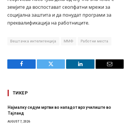
земјите да воспостават сеопфатни мрежи за
социјална заштита и да понудат програми за
преквалификација на работниците.
Вештачка интелигенција
ММФ
Работни места
Facebook
Twitter
LinkedIn
Email
ТИКЕР
 нападот врз училиште во
СОЗИС: Украинците повеќе им
отколку на Зеленски
AUGUST 7, 2026