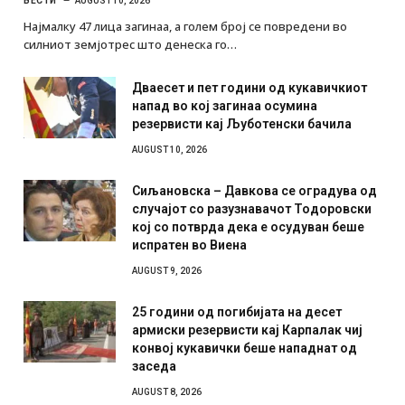
ВЕСТИ
AUGUST 10, 2026
Најмалку 47 лица загинаа, а голем број се повредени во
силниот земјотрес што денеска го…
Дваесет и пет години од кукавичкиот
напад во кој загинаа осумина
резервисти кај Љуботенски бачила
AUGUST 10, 2026
Сиљановска – Давкова се оградува од
случајот со разузнавачот Тодоровски
кој со потврда дека е осудуван беше
испратен во Виена
AUGUST 9, 2026
25 години од погибијата на десет
армиски резервисти кај Карпалак чиј
конвој кукавички беше нападнат од
заседа
AUGUST 8, 2026