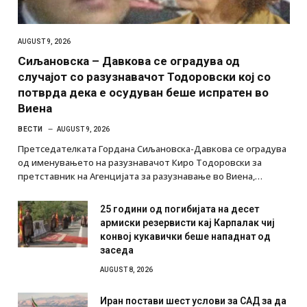
AUGUST 9, 2026
Сиљановска – Давкова се оградува од
случајот со разузнавачот Тодоровски кој со
потврда дека е осудуван беше испратен во
Виена
ВЕСТИ
AUGUST 9, 2026
Претседателката Гордана Сиљановска-Давкова се оградува
од именувањето на разузнавачот Киро Тодоровски за
претставник на Агенцијата за разузнавање во Виена,…
25 години од погибијата на десет
армиски резервисти кај Карпалак чиј
конвој кукавички беше нападнат од
заседа
AUGUST 8, 2026
Иран постави шест услови за САД за да