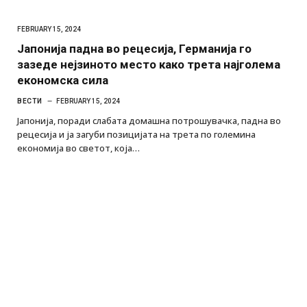
FEBRUARY 15, 2024
Јапонија падна во рецесија, Германија го
зазеде нејзиното место како трета најголема
економска сила
ВЕСТИ
FEBRUARY 15, 2024
Јапонија, поради слабата домашна потрошувачка, падна во
рецесија и ја загуби позицијата на трета по големина
економија во светот, која…