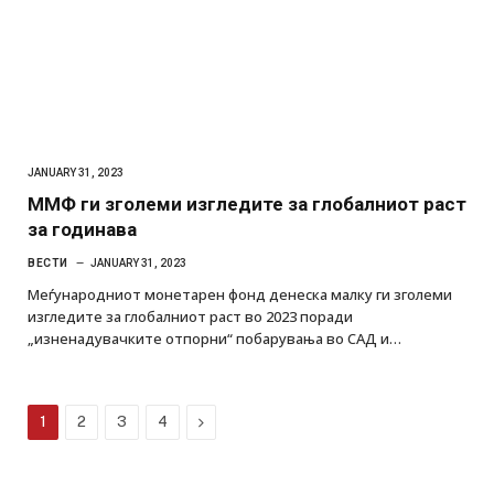
JANUARY 31, 2023
ММФ ги зголеми изгледите за глобалниот раст
за годинава
ВЕСТИ
JANUARY 31, 2023
Меѓународниот монетарен фонд денеска малку ги зголеми
изгледите за глобалниот раст во 2023 поради
„изненадувачките отпорни“ побарувања во САД и…
Next
1
2
3
4