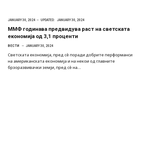
JANUARY 30, 2024
UPDATED:
JANUARY 30, 2024
ММФ годинава предвидува раст на светската
економија од 3,1 проценти
ВЕСТИ
JANUARY 30, 2024
Светската економија, пред сè поради добрите перформанси
на американската економија и на некои од главните
брзоразвивачки земји, пред сè на…