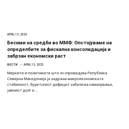
APRIL 13, 2023
Бесими на средби во ММФ: Опстојуваме на
определбите за фискална консолидација и
забрзан економски раст
ВЕСТИ
APRIL 13, 2023
Мерките и политиките што ги спроведува Република
Северна Македонија ја задржаа макроекономската
стабилност, буџетскиот дефицит забележа намалување,
јавниот долг е…