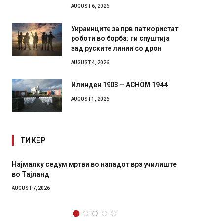
AUGUST 6, 2026
Украинците за прв пат користат
роботи во борба: ги спуштија
зад руските линии со дрон
AUGUST 4, 2026
Илинден 1903 – АСНОМ 1944
AUGUST 1, 2026
ТИКЕР
СОЗИС: Украинците повеќе им веруваат на
Рачна 
генералите отколку на Зеленски
главни
локали
AUGUST 7, 2026
AUGUST 6,