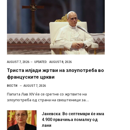
AUGUST 7, 2026
UPDATED:
AUGUST 8, 2026
Триста илјади жртви на злоупотреба во
француските цркви
ВЕСТИ
AUGUST 7, 2026
Папата Лав XIV ќе се сретне со жртвите на
злоупотреба од страна на свештеници за…
Јаневска: Во септември ќе има
4.900 првачиња помалку од
лани