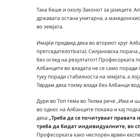
Така беше и околу Законот за јазиците. А
државата остана унитарна, а македонскио
во земјата.
Имајќи предвид дека во вториот круг Алб
претседателот(ката), Силјановска порача
без оглед на резултатот! Професорката п
Албанците во владата не се само поради
туку поради стабилноста на земјата, а ло
Тврдам дека токму влада без Албанци вод
Дури во Топ тема во Телма рече „Има и ш
во однос на Албанците покажа и кај подка
дека
„Треба да се почитуваат правата 
треба да бидат индивидуалните, во с
Професорката како неспорен врвен експе