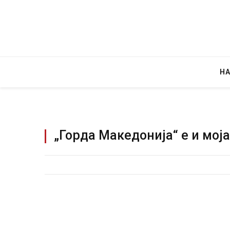
Н
„Горда Македонија“ e и моја,
Уште двајца починаа од повредите во 
во главниот град на Русуија – експлоз
завиткан како роденденски подарок
AUGUST 2, 2026