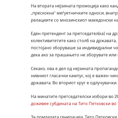
На втората нејзината промоција како ка
„прескокна“ меѓуетничките односи, внатр
релациите со мнозинскиот македонски н
Еден претендент за претседател(ка) на д
колективитетите како столб на државата, 
постојано зборуваше за индивидуални чо
дека ако за прашањето не зборувате или н
Секако, ова е дел од нејзината пропаганд
нивниот гласачки кампус, кој е важен чи
државата. Во вториот круг е одлучувачки.
Уште двајца починаа од повредите во 
во главниот град на Русуија – експлоз
На минатите претседателски избори во 20
завиткан како роденденски подарок
доживее субдината на Тито Петковски во 
AUGUST 2, 2026
За помладата генерација, Тито Петковски