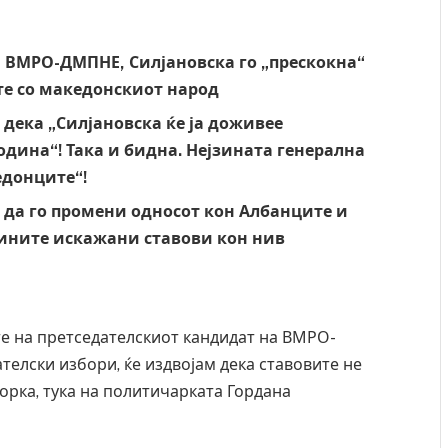
а
ВМРО-ДМПНЕ, Силјановска го „прескокна“
те со македонскиот народ
 дека „Силјановска ќе ја доживее
одина“! Така и бидна. Нејзината генерална
едонците“!
 да го промени односот кон Албанците и
јзините искажани ставови кон нив
е на претседателскиот кандидат на ВМРО-
телски избори, ќе издвојам дека ставовите не
орка, тука на политичарката Гордана