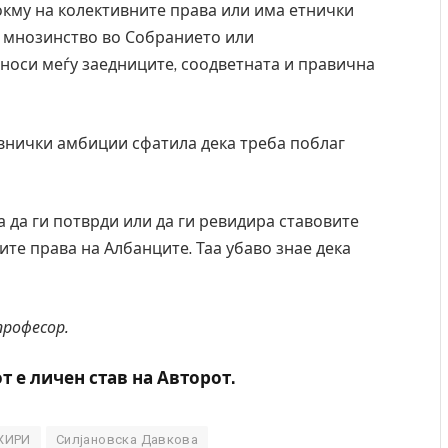
окму на колективните права или има етнички
о мнозинство во Собранието или
носи меѓу заедниците, соодветната и правична
внички амбиции сфатила дека треба поблаг
а да ги потврди или да ги ревидира ставовите
ите права на Албанците. Таа убаво знае дека
професор.
от е личен став на Авторот.
ХИРИ
Силјановска Давкова