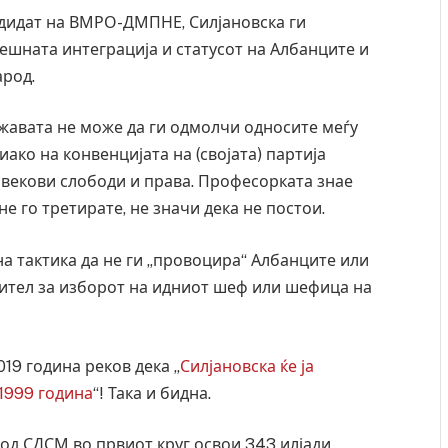
ндидат на ВМРО-ДМПНЕ, Силјановска ги
ешната интеграција и статусот на Албанците и
арод.
ржавата не може да ги одмолчи односите меѓу
иако на конвенцијата на (својата) партија
векови слободи и права. Професорката знае
е го третирате, не значи дека не постои.
на тактика да не ги „провоцира“ Албанците или
нител за изборот на идниот шеф или шефица на
ресторан
Најмалку седум мртви во нападот врз училиште
ивот бил
во Тајланд
19 година реков дека „
Силјановска ќе ја
AUGUST 7, 2026
1999 година
“! Така и бидна.
 од СДСМ во првиот круг освои 343 илјади