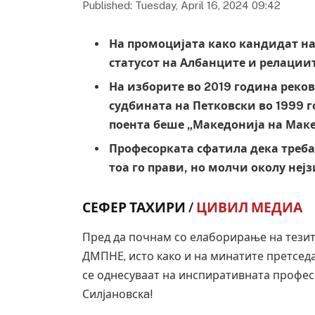
Published: Tuesday, April 16, 2024 09:42
На промоцијата како кандидат н
статусот на Албанците и релации
На изборите во 2019 година реков
судбината на Петковски во 1999 г
поента беше „Македонија на Мак
Професорката сфатила дека треба
тоа го прави, но молчи околу не
СЕФЕР ТАХИРИ /
ЦИВИЛ МЕДИА
Пред да почнам со елаборирање на тезит
ДМПНЕ, исто како и на минатите претседа
се однесуваат на инспиративната профес
Силјановскa!