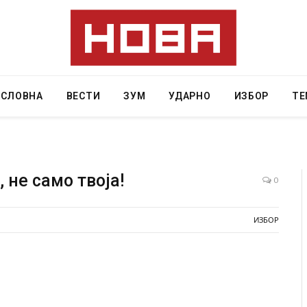
АСЛОВНА
ВЕСТИ
ЗУМ
УДАРНО
ИЗБОР
ТЕ
 не само твоја!
0
ресторан
Најмалку седум мртви во нападот врз училиште
ИЗБОР
ивот бил
во Тајланд
AUGUST 7, 2026