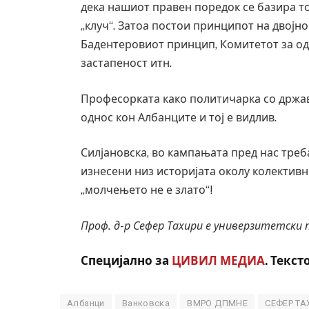
дека нашиот правен поредок се базира т
„клуч“. Затоа постои принципот на двојн
Бадентеровиот принцип, Комитетот за од
застапеност итн.
Професорката како политичарка со држа
однос кон Албанците и тој е видлив.
Силјановска, во кампањата пред нас треб
изнесени низ историјата околу колективн
„молчењето не е злато“!
Проф. д-р Сефер Тахири е универзитетски 
Специјално за
ЦИВИЛ МЕДИА
. Текст
Албанци
Ванковска
ВМРО ДПМНЕ
СЕФЕР ТА