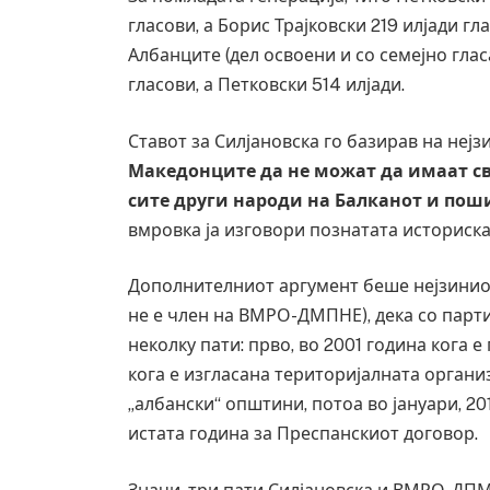
гласови, а Борис Трајковски 219 илјади гл
Албанците (дел освоени и со семејно глас
гласови, а Петковски 514 илјади.
Ставот за Силјановска го базирав на неј
Македонците да не можат да имаат св
сите други народи на Балканот и пош
вмровка ја изговори познатата историск
Дополнителниот аргумент беше нејзинио
не е член на ВМРО-ДМПНЕ), дека со партиј
неколку пати: прво, во 2001 година кога 
кога е изгласана територијалната организ
„албански“ општини, потоа во јануари, 201
истата година за Преспанскиот договор.