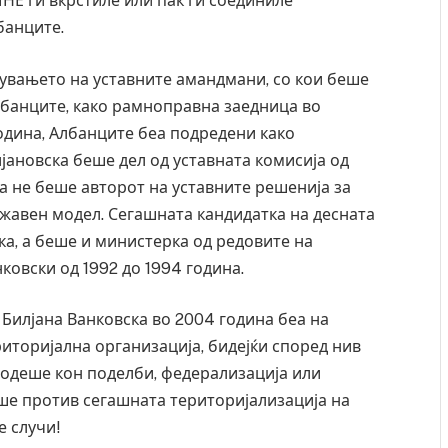
НЕ ги вкрстиле или пак ги соединиле
банците.
јувањето на уставните амандмани, со кои беше
лбанците, како рамноправна заедница во
година, Албанците беа подредени како
јановска беше дел од уставната комисија од
таа не беше авторот на уставните решенија за
жавен модел. Сегашната кандидатка на десната
а, а беше и министерка од редовите на
ковски од 1992 до 1994 година.
, Билјана Ванковска во 2004 година беа на
иторијална организација, бидејќи според нив
одеше кон поделби, федерализација или
е против сегашната територијализација на
е случи!