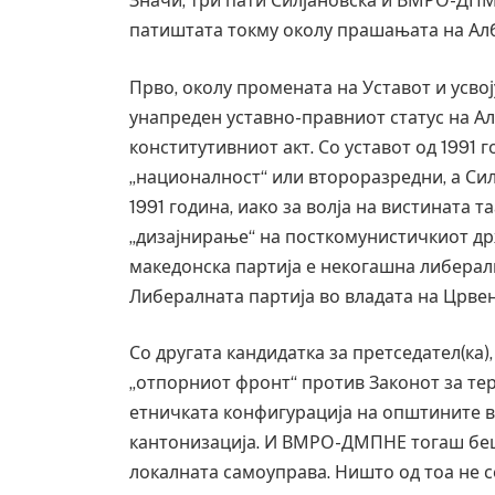
Значи, три пати Силјановска и ВМРО-ДПМ
патиштата токму околу прашањата на Ал
Прво, околу промената на Уставот и усво
унапреден уставно-правниот статус на А
конститутивниот акт. Со уставот од 1991 
„националност“ или второразредни, а Сил
1991 година, иако за волја на вистината 
„дизајнирање“ на посткомунистичкиот др
македонска партија е некогашна либералк
Либералната партија во владата на Црвен
Со другата кандидатка за претседател(ка)
„отпорниот фронт“ против Законот за тер
етничката конфигурација на општините в
кантонизација. И ВМРО-ДМПНЕ тогаш беш
локалната самоуправа. Ништо од тоа не с