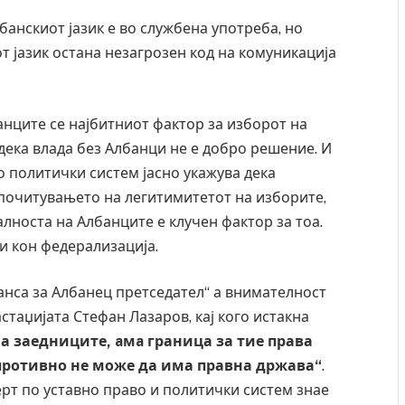
лбанскиот јазик е во службена употреба, но
т јазик остана незагрозен код на комуникација
анците се најбитниот фактор за изборот на
 дека влада без Албанци не е добро решение. И
о политички систем јасно укажува дека
 почитувањето на легитимитетот на изборите,
јалноста на Албанците е клучен фактор за тоа.
и кон федерализација.
анса за Албанец претседател“ а внимателност
стаџијата Стефан Лазаров, кај кого истакна
на заедниците, aмa граница за тие права
противно не може да има правна држава“
.
рт по уставно право и политички систем знае