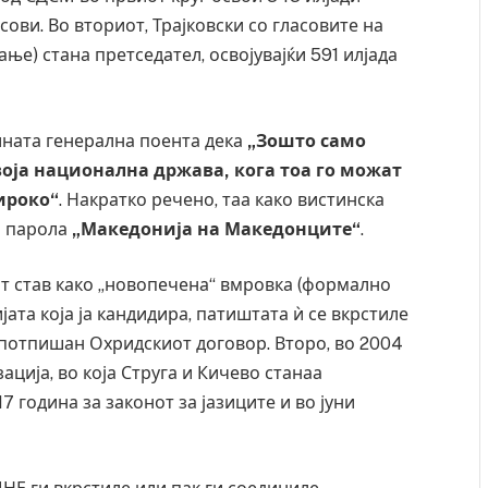
асови. Во вториот, Трајковски со гласовите на
ање) стана претседател, освојувајќи 591 илјада
зината генерална поента дека
„Зошто само
оја национална држава, кога тоа го можат
ироко“
. Накратко речено, таа како вистинска
а парола
„Македонија на Македонците“
.
т став како „новопечена“ вмровка (формално
ата која ја кандидира, патиштата ѝ се вкрстиле
е потпишан Охридскиот договор. Второ, во 2004
ација, во која Струга и Кичево станаа
7 година за законот за јазиците и во јуни