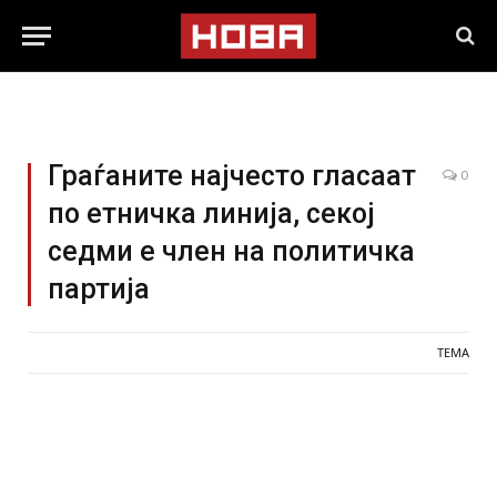
Граѓаните најчесто гласаат
0
по етничка линија, секој
седми е член на политичка
партија
ТЕМА