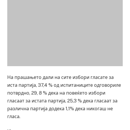
На прашањето дали на сите избори гласате за
иста партија, 37,4 % од испитаниците одговориле
потврдно, 29, 8 % дека на повеќето избори
гласаат за истата партија, 25,3 % дека гласаат за
различна партија додека 1,1% дека никогаш не
гласа.