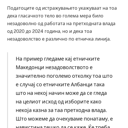
Податоците од истражувањето укажуваат на тоа
дека гласачкото тело во голема мера било
незадоволно од работата на претходната влада
од 2020 до 2024 година, но и дека тоа
незадоволство е различно по етничка линија.
На пример гледаме кај етничките
Македонци незадоволството е
значително поголемо отколку тоа што
е случај со етничките Албанци така
што на некој начин може да се гледа
на целиот исход од изборите како
некоја казна за таа претходна влада.
Што можеме да очекуваме понатаму, е
навистина тешко да се каже. Ќе треба