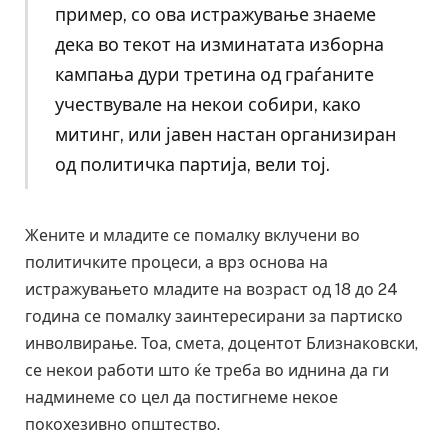
пример, со ова истражување знаеме
дека во текот на изминатата изборна
кампања дури третина од граѓаните
учествувале на некои собири, како
митинг, или јавен настан организиран
од политичка партија, вели тој.
Жените и младите се помалку вклучени во
политичките процеси, а врз основа на
истражувањето младите на возраст од 18 до 24
година се помалку заинтересирани за партиско
инволвирање. Тоа, смета, доцентот Близнаковски,
се некои работи што ќе треба во иднина да ги
надминеме со цел да постигнеме некое
покохезивно општество.