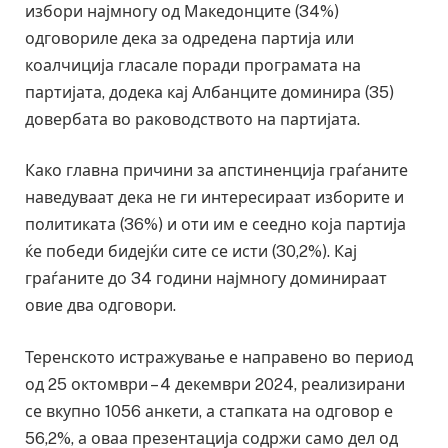
избори најмногу од Македонците (34%)
одговориле дека за одредена партија или
коалчиција гласале поради програмата на
партијата, додека кај Албанците доминира (35)
довербата во раководството на партијата.
Како главна причини за апстиненција граѓаните
наведуваат дека не ги интересираат изборите и
политиката (36%) и оти им е сеедно која партија
ќе победи бидејќи сите се исти (30,2%). Кај
граѓаните до 34 години најмногу доминираат
овие два одговори.
Теренското истражување е направено во период
од 25 октомври – 4 декември 2024, реализирани
се вкупно 1056 анкети, а стапката на одговор е
56,2%, а оваа презентација содржи само дел од