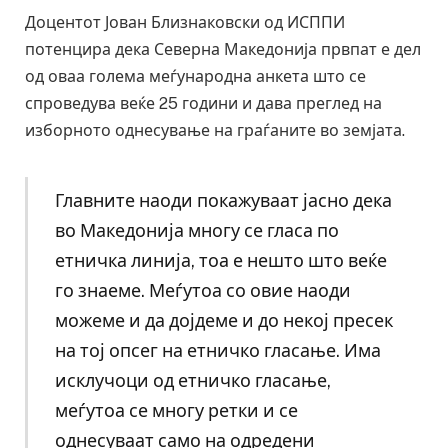
Доцентот Јован Близнаковски од ИСППИ
потенцира дека Северна Македонија првпат е дел
од оваа голема меѓународна анкета што се
спроведува веќе 25 години и дава преглед на
изборното однесување на граѓаните во земјата.
Главните наоди покажуваат јасно дека
во Македонија многу се гласа по
етничка линија, тоа е нешто што веќе
го знаеме. Меѓутоа со овие наоди
можеме и да дојдеме и до некој пресек
на тој опсег на етничко гласање. Има
исклучоци од етничко гласање,
меѓутоа се многу ретки и се
однесуваат само на одредени