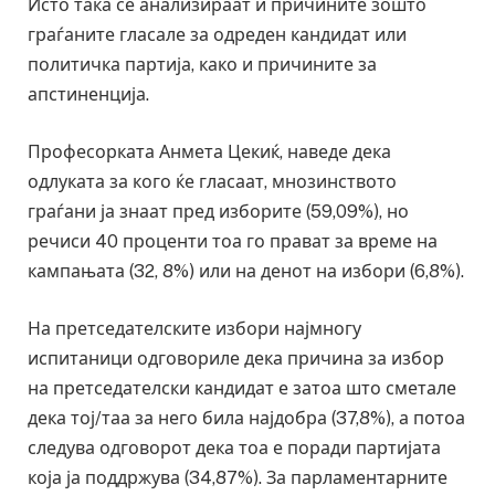
Исто така се анализираат и причините зошто
граѓаните гласале за одреден кандидат или
политичка партија, како и причините за
апстиненција.
Професорката Анмета Цекиќ, наведе дека
одлуката за кого ќе гласаат, мнозинството
граѓани ја знаат пред изборите (59,09%), но
речиси 40 проценти тоа го прават за време на
кампањата (32, 8%) или на денот на избори (6,8%).
На претседателските избори најмногу
испитаници одговориле дека причина за избор
на претседателски кандидат е затоа што сметале
дека тој/таа за него била најдобра (37,8%), а потоа
следува одговорот дека тоа е поради партијата
која ја поддржува (34,87%). За парламентарните