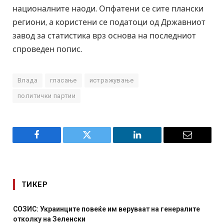
националните наоди. Опфатени се сите плански
региони, а користени се податоци од Државниот
завод за статистика врз основа на последниот
спроведен попис.
Влада
гласање
истражување
политички партии
Facebook
Twitter
LinkedIn
Email
ТИКЕР
СОЗИС: Украинците повеќе им веруваат на генералите
отколку на Зеленски