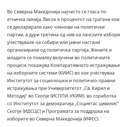
Во Северна Македонија најчесто се гласа по
етничка линија. Висок е процентот на граѓани кои
се декларирале како членови на политички
партии, а дури третина од нив на ланските избори
учествувале на собири или јавни настани
организирани од политичка партија. Жените и
младите се помалку вклучени во политичките
процеси, покажува Компаративното истражување
на изборните системи (КИИС) во кое учествуваа
Институтот за социолошки и политичко-правни
истражувања при Универзитетот „Св. Кирил и
Методиј“ во Скопје (ИСППИ-УКИМ), во соработка
со Институтот за демократија „Социетас цивилис“
Скопје (ИДСЦС) и Програмата за поддршка на
изборите во Северна Македонија (ИФЕС).