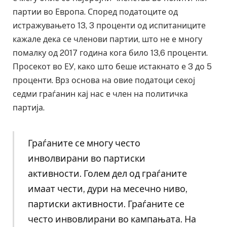
партии во Европа. Според податоците од
истражувањето 13, 3 проценти од испитаниците
кажале дека се членови партии, што не е многу
помалку од 2017 година кога било 13,6 проценти.
Просекот во ЕУ, како што беше истакнато е 3 до 5
проценти. Врз основа на овие податоци секој
седми граѓанин кај нас е член на политичка
партија.
Граѓаните се многу често
инволвирани во партиски
активности. Голем дел од граѓаните
имаат чести, дури на месечно ниво,
партиски активности. Граѓаните се
често инвовлирани во кампањата. На