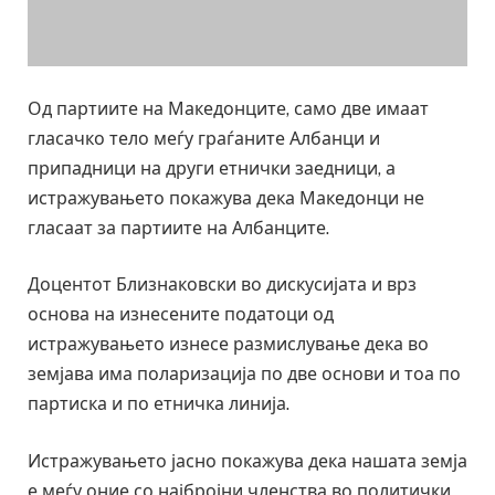
Од партиите на Македонците, само две имаат
гласачко тело меѓу граѓаните Албанци и
припадници на други етнички заедници, а
истражувањето покажува дека Македонци не
гласаат за партиите на Албанците.
Доцентот Близнаковски во дискусијата и врз
основа на изнесените податоци од
истражувањето изнесе размислување дека во
земјава има поларизација по две основи и тоа по
партиска и по етничка линија.
Истражувањето јасно покажува дека нашата земја
е меѓу оние со најбројни членства во политички