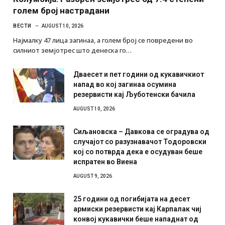
голем број настрадани
ВЕСТИ
AUGUST 10, 2026
Најмалку 47 лица загинаа, а голем број се повредени во
силниот земјотрес што денеска го…
Дваесет и пет години од кукавичкиот
напад во кој загинаа осумина
резервисти кај Љуботенски бачила
AUGUST 10, 2026
Сиљановска – Давкова се оградува од
случајот со разузнавачот Тодоровски
кој со потврда дека е осудуван беше
испратен во Виена
AUGUST 9, 2026
25 години од погибијата на десет
армиски резервисти кај Карпалак чиј
конвој кукавички беше нападнат од