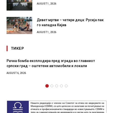
AUGUST 1, 2026
Девет мртви – четири деца: Русија пак
го нападна Кијив
AUGUST 1, 2026
ТИКЕР
а бомба експлодира пред зграда во главниот
И Данск
ки град – оштетени автомобили и локали
месечна
T 6, 2026
AUGUST 4, 