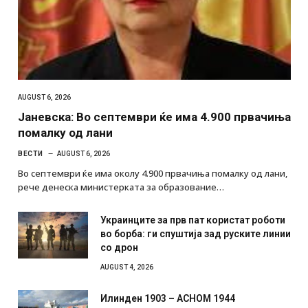
AUGUST 6, 2026
Јаневска: Во септември ќе има 4.900 првачиња
помалку од лани
ВЕСТИ
AUGUST 6, 2026
Во септември ќе има околу 4.900 првачиња помалку од лани,
рече денеска министерката за образование…
Украинците за прв пат користат роботи
во борба: ги спуштија зад руските линии
со дрон
AUGUST 4, 2026
Илинден 1903 – АСНОМ 1944