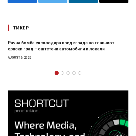
Facebook
Twitter
LinkedIn
Email
ТИКЕР
ра пред зграда во главниот
И Данска се милитарилизи
ни автомобили и локали
месечна воена
AUGUST 4, 2026