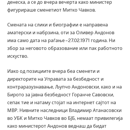
денеска, а се до вчера вечерта како министер
фигурираше сменетиот Митко Чавков.
Смената на слики и биографии е направена
аматерски и набрзина, оти за Оливер Андонов
има само дата на раѓање – 27.02.1971 година. Ни
збор за неговото образование или пак работното
искуство.
Иако од позициите вчера беа сменети и
директорите на Управата за безбедност и
контраразузнавање, Љупчо Андоновски, како и на
Бирото за јавна безбедност Горанче Савовски,
сепак тие и натаму стојат на интернет сајтот на
МВР. Нивните наследници Владимир Атанасовски
во УБК и Митко Чавков во БЈБ, немаат привилегија
како министерот Андонов веднаш да бидат