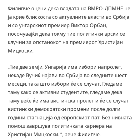
Филипче оцени дека владата на ВМРО-ДПМНЕ не
ја крие блискоста со актуелните власти во Србија
и со унгарскиот премиер Виктор Орбан,
посочувајќи дека токму тие политички врски се
клучни за опстанокот на премиерот Христијан
Мицкоски.
„Тие две земји, Унгарија има избори напролет,
некаде Вучиќ најави во Србија во следните шест
месеци, така што избори ќе се случат. Гледаме
таму како се активни студентите, гледаме дека
таму веќе ќе има вистинска пролет и ќе се случат
вистински демократски промени после долги
години стагнација од европскиот пат. Без нивната
помош завршува политичката кариера на
Христијан Мицкоски. “, рече Филипче.