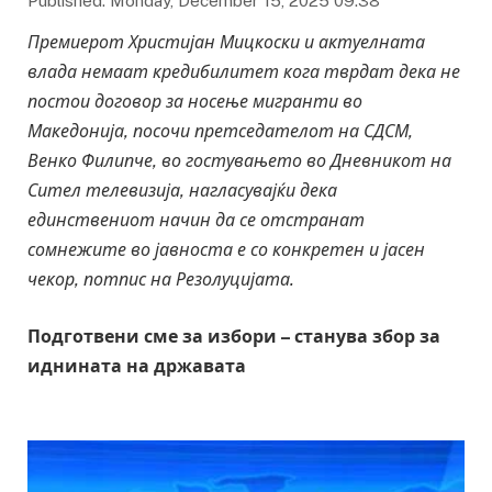
Published: Monday, December 15, 2025 09:38
Премиерот Христијан Мицкоски и актуелната
влада немаат кредибилитет кога тврдат дека не
постои договор за носење мигранти во
Македонија, посочи претседателот на СДСМ,
Венко Филипче, во гостувањето во Дневникот на
Сител телевизија, нагласувајќи дека
единствениот начин да се отстранат
сомнежите во јавноста е со конкретен и јасен
чекор, потпис на Резолуцијата.
Подготвени сме за избори – станува збор за
иднината на државата