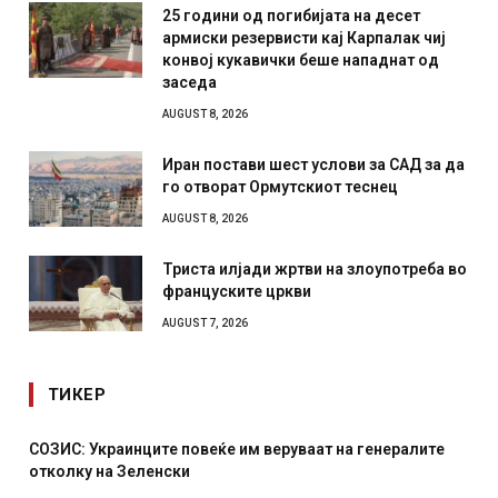
25 години од погибијата на десет
армиски резервисти кај Карпалак чиј
конвој кукавички беше нападнат од
заседа
AUGUST 8, 2026
Иран постави шест услови за САД за да
го отворат Ормутскиот теснец
AUGUST 8, 2026
Триста илјади жртви на злоупотреба во
француските цркви
AUGUST 7, 2026
ТИКЕР
СОЗИС: Украинците повеќе им веруваат на генералите
отколку на Зеленски