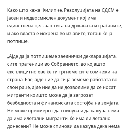
Како што кажа Филипче, Резолуцијата на СДСМ е
јасен и недвосмислен документ кој има
единствена цел- заштита на државата и граѓаните,
и ако власта е искрена во изјавите, тогаш ќе ја
потпише.
„Ајде да ја потпишеме заеднички декларацијата,
сите пратеници во Собранието, во којашто
експлицитно еве ќе ги тргнеме сите сомнежи на
страна. Еве, ајде ние да си ја земеме работата во
свои раце, ајде ние да не дозволиме да се носат
мигранти коишто може да ја загрозат
безбедноста и финансиската состојба на земјата.
Не може премиерот да спинува и да кажува нема
да има илегални мигранти, ќе има ли легално
донесени? Не може спинови да кажува дека нема