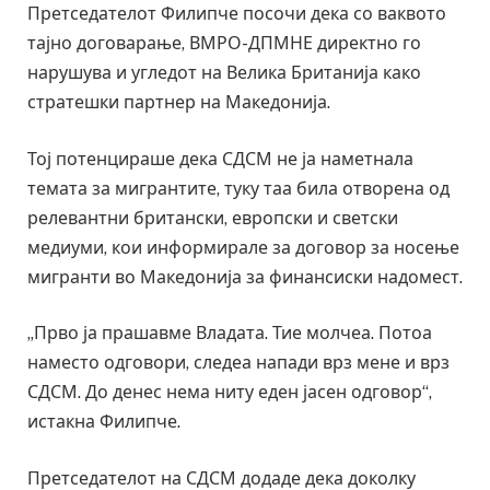
Претседателот Филипче посочи дека со ваквото
тајно договарање, ВМРО-ДПМНЕ директно го
нарушува и угледот на Велика Британија како
стратешки партнер на Македонија.
Тој потенцираше дека СДСМ не ја наметнала
темата за мигрантите, туку таа била отворена од
релевантни британски, европски и светски
медиуми, кои информирале за договор за носење
мигранти во Македонија за финансиски надомест.
„Прво ја прашавме Владата. Тие молчеа. Потоа
наместо одговори, следеа напади врз мене и врз
СДСМ. До денес нема ниту еден јасен одговор“,
истакна Филипче.
Претседателот на СДСМ додаде дека доколку