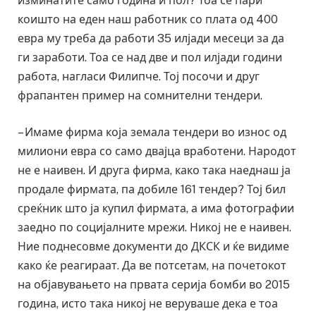
изминатите само година и пол? Тоа се пари
коишто на еден наш работник со плата од 400
евра му треба да работи 35 илјади месеци за да
ги заработи. Тоа се над две и пол илјади години
работа, нагласи Филипче. Тој посочи и друг
фрапантен пример на сомнителни тендери.
– Имаме фирма која земала тендери во износ од
милиони евра со само двајца вработени. Народот
не е наивен. И друга фирма, како така наеднаш ја
продале фирмата, па добиле 161 тендер? Тој бил
среќник што ја купил фирмата, а има фотографии
заедно по социјалните мрежи. Никој не е наивен.
Ние поднесовме документи до ДКСК и ќе видиме
како ќе реагираат. Да ве потсетам, на почетокот
на објавувањето на првата серија бомби во 2015
година, исто така никој не веруваше дека е тоа