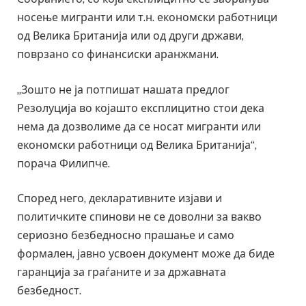
носење мигранти или т.н. економски работници
од Велика Британија или од други држави,
поврзано со финансиски аранжмани.
„Зошто не ја потпишат нашата предлог
Резолуција во којашто експлицитно стои дека
нема да дозволиме да се носат мигранти или
економски работници од Велика Британија“,
порача Филипче.
Според него, декларативните изјави и
политичките спинови не се доволни за вакво
сериозно безбедносно прашање и само
формален, јавно усвоен документ може да биде
гаранција за граѓаните и за државната
безбедност.