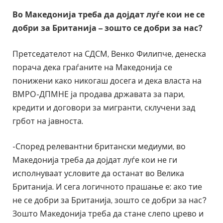
Во Македонија треба да дојдат луѓе кои не се
добри за Британија – зошто се добри за нас?
Претседателот на СДСМ, Венко Филипче, денеска
порача дека граѓаните на Македонија се
понижени како никогаш досега и дека власта на
ВМРО-ДПМНЕ ја продава државата за пари,
кредити и договори за мигранти, склучени зад
грбот на јавноста.
-Според релевантни британски медиуми, во
Македонија треба да дојдат луѓе кои не ги
исполнуваат условите да останат во Велика
Британија. И сега логичното прашање е: ако тие
не се добри за Британија, зошто се добри за нас?
Зошто Македонија треба да стане слепо црево и