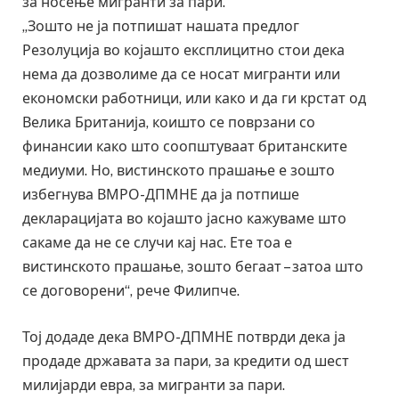
за носење мигранти за пари.
„Зошто не ја потпишат нашата предлог
Резолуција во којашто експлицитно стои дека
нема да дозволиме да се носат мигранти или
економски работници, или како и да ги крстат од
Велика Британија, коишто се поврзани со
финансии како што соопштуваат британските
медиуми. Но, вистинското прашање е зошто
избегнува ВМРО-ДПМНЕ да ја потпише
декларацијата во којашто јасно кажуваме што
сакаме да не се случи кај нас. Ете тоа е
вистинското прашање, зошто бегаат – затоа што
се договорени“, рече Филипче.
Тој додаде дека ВМРО-ДПМНЕ потврди дека ја
продаде државата за пари, за кредити од шест
милијарди евра, за мигранти за пари.