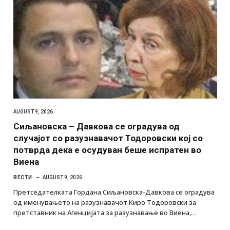
AUGUST 9, 2026
Сиљановска – Давкова се оградува од
случајот со разузнавачот Тодоровски кој со
потврда дека е осудуван беше испратен во
Виена
ВЕСТИ
AUGUST 9, 2026
Претседателката Гордана Сиљановска-Давкова се оградува
од именувањето на разузнавачот Киро Тодоровски за
претставник на Агенцијата за разузнавање во Виена,…