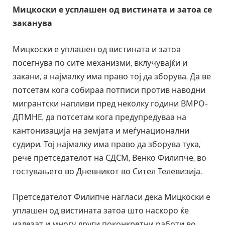
Мицкоски е усплашен од вистината и затоа се
заканува
Мицкоски е уплашен од вистината и затоа
посегнува по сите механизми, вклучувајќи и
закани, а најмалку има право тој да зборува. Да ве
потсетам кога собираа потписи против наводни
мигрантски напливи пред неколку години ВМРО-
ДПМНЕ, да потсетам кога предупредуваа на
кантонизација на земјата и меѓунационални
судири. Тој најмалку има право да зборува тука,
рече претседателот на СДСМ, Венко Филипче, во
гостувањето во Дневникот во Сител Телевизија.
Претседателот Филипче нагласи дека Мицкоски е
уплашен од вистината затоа што наскоро ќе
излезат и многу други поконкретни работи во