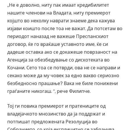
„Не е доволно, ниту пак имаат кредибилитет
нашите членови на Владата, ниту премиерот
којшто во неколку наврати знаеме дека кажува
изјави коишто после тоа не важат. Да потсетам во
периодот наназад не важеше Преспанскиот
договор, ќе го враќаше уставното име, ќе си
дадеше оставка ако се докажеше поврзаност на
Агенција за обезбедување со дискотеката во
Кочани. Сето тоа се потврди, ова не се направи и
секако може да му човек за едно вакво сериозно
безбедносно прашање? Вака не биле понижени
граѓаните никогаш. “, рече Филипче.
Тој ги повика премиерот и пратениците од
владејачкото мнозинство да ја поддржат и
потпишат предложената Резолуција во
Собранието, со која експлицитно се забранува