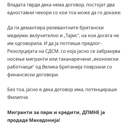
Владата тврди дека нема договор, постојат два
едноставни чекори со кои тоа може да го докаже:
Да ги демантира релевантните британски
медиуми, вклучително и „Тајмс“, на кои досега не
им одговорила. И да ја потпише предлог-
Резолуцијата на СДСМ, со која јасно се забранува
носење мигранти или таканаречени „економски
работници“ од Велика Британија поврзани со
финансиски договори.
Без тоа, јасно е дека договор има, потенцираше
Филипче.
Мигранти за пари и кредити, ДПМНЕ ја
продаде Македонија!