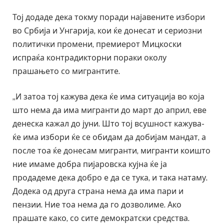
Тој додаде дека токму поради најавените избори
во Србија и Унгарија, кои ќе донесат и сериозни
политички промени, премиерот Мицкоски
испраќа контрадикторни пораки околу
прашањето со мигрантите.
„И затоа тој кажува дека ќе има ситуација во која
што нема да има мигранти до март до април, еве
денеска кажал до јуни. Што тој всушност кажува-
ќе има избори ќе се обидам да добијам мандат, а
после тоа ќе донесам мигранти, мигранти коишто
ние имаме добра пијаровска кујна ќе ја
продадеме дека добро е да се тука, и така натаму.
Додека од друга страна нема да има пари и
пензии. Ние тоа нема да го дозволиме. Ако
прашате како, со сите демократски средства.