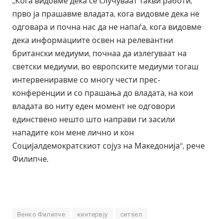
„Кога видовме дека се случуваат такви работи,
прво ја прашавме владата, кога видовме дека не
одговара и почна нас да не напаѓа, кога видовме
дека информациите освен на релевантни
британски медиуми, почнаа да излегуваат на
светски медиуми, во европските медиуми тогаш
интервениравме со многу чести прес-
конференции и со прашања до владата, на кои
владата во ниту еден момент не одговори
единствено нешто што направи ги засили
нападите кон мене лично и кон
Социјалдемократскиот сојуз на Македонија“, рече
Филипче.
Венко Филипче
кинтервју
ситѕел