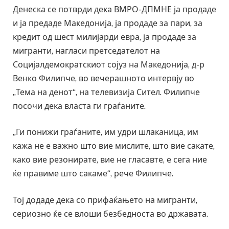
Денеска се потврди дека ВМРО-ДПМНЕ ја продаде
и ја предаде Македонија, ја продаде за пари, за
кредит од шест милијарди евра, ја продаде за
мигранти, нагласи претседателот на
Социјалдемократскиот сојуз на Македонија, д-р
Венко Филипче, во вечерашното интервју во
„Тема на денот“, на телевизија Сител. Филипче
посочи дека власта ги граѓаните.
„Ги понижи граѓаните, им удри шлаканица, им
кажа не е важно што вие мислите, што вие сакате,
како вие резонирате, вие не гласавте, е сега ние
ќе правиме што сакаме“, рече Филипче.
Тој додаде дека со прифаќањето на мигранти,
сериозно ќе се влоши безбедноста во државата.