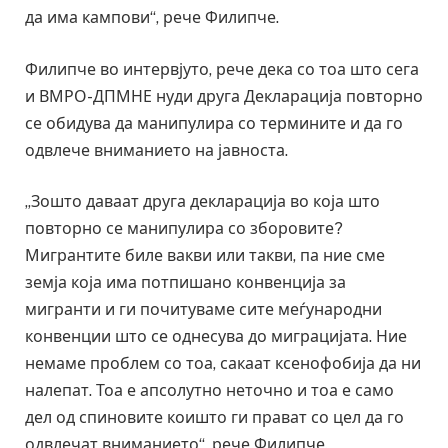
да има кампови“, рече Филипче.
Филипче во интервјуто, рече дека со тоа што сега
и ВМРО-ДПМНЕ нуди друга Декларација повторно
се обидува да манипулира со термините и да го
одвлече вниманието на јавноста.
„Зошто даваат друга декларација во која што
повторно се манипулира со зборовите?
Мигрантите биле вакви или такви, па ние сме
земја која има потпишано конвенција за
мигранти и ги почитуваме сите меѓународни
конвенции што се однесува до миграцијата. Ние
немаме проблем со тоа, сакаат ксенофобија да ни
налепат. Тоа е апсолутно неточно и тоа е само
дел од спиновите коишто ги прават со цел да го
одвлечат вниманието“, рече Филипче.