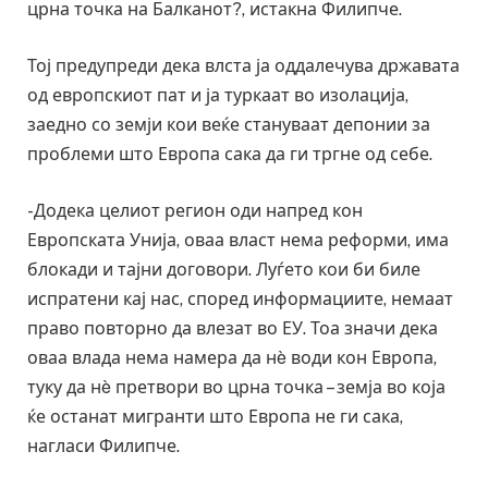
црна точка на Балканот?, истакна Филипче.
Тој предупреди дека влста ја оддалечува државата
од европскиот пат и ја туркаат во изолација,
заедно со земји кои веќе стануваат депонии за
проблеми што Европа сака да ги тргне од себе.
-Додека целиот регион оди напред кон
Европската Унија, оваа власт нема реформи, има
блокади и тајни договори. Луѓето кои би биле
испратени кај нас, според информациите, немаат
право повторно да влезат во ЕУ. Тоа значи дека
оваа влада нема намера да нè води кон Европа,
туку да нè претвори во црна точка – земја во која
ќе останат мигранти што Европа не ги сака,
нагласи Филипче.