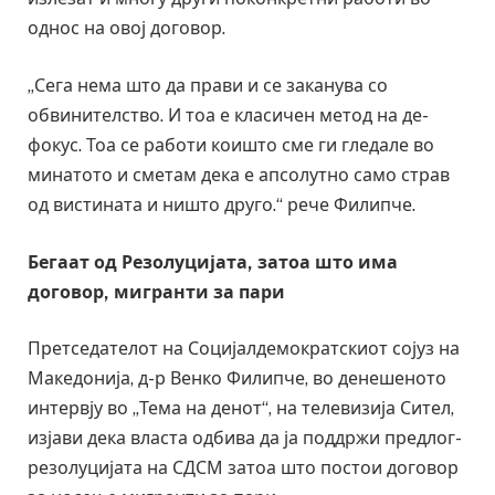
однос на овој договор.
„Сега нема што да прави и се заканува со
обвинителство. И тоа е класичен метод на де-
фокус. Тоа се работи коишто сме ги гледале во
минатото и сметам дека е апсолутно само страв
од вистината и ништо друго.“ рече Филипче.
Бегаат од Резолуцијата, затоа што има
договор, мигранти за пари
Претседателот на Социјалдемократскиот сојуз на
Македонија, д-р Венко Филипче, во денешеното
интервју во „Тема на денот“, на телевизија Сител,
изјави дека власта одбива да ја поддржи предлог-
резолуцијата на СДСМ затоа што постои договор