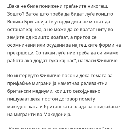
„Вака не биле понижени граѓаните никогаш.
Зошто? Затоа што треба да бидат луѓе коишто
Велика Британија ќе утврди дека не можат да
останат кај неа, а не може да се вратат ниту во
земјите од коишто доаѓаат, а притоа се
осомничени или осудени за најтешките форми на
прекршоци. Со такви луѓе ние треба да си имаме
работа ако дојдат тука кај нас“, нагласи Филипче.
Во интервјуто Филипче посочи дека темата за
прифаќње миграни ја наметнаа релевантни
британски медиуми, коишто секојдневно
пишуваат дека постои договор помеѓу
македонската и британската влада за прифаќање
на мигранти во Македонија.