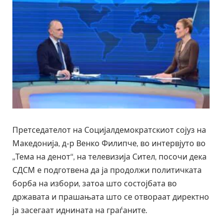
Претседателот на Социјалдемократскиот сојуз на
Македонија, д-р Венко Филипче, во интервјуто во
„Тема на денот“, на телевизија Сител, посочи дека
СДСМ е подготвена да ја продолжи политичката
борба на избори, затоа што состојбата во
државата и прашањата што се отвораат директно
ја засегаат иднината на граѓаните.