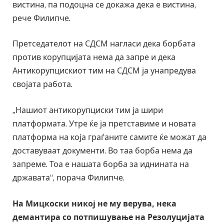
вистина, па подоцна се докажа дека е вистина,
рече Филипче.
Претседателот на СДСМ нагласи дека борбата
против корупцијата нема да запре и дека
Антикорупцискиот тим на СДСМ ја унапредува
својата работа.
„Нашиот антикорупциски тим ја шири
платформата. Утре ќе ја претставиме и новата
платформа на која граѓаните самите ќе можат да
доставуваат документи. Во таа борба нема да
запреме. Тоа е нашата борба за иднината на
државата“, порача Филипче.
На Мицкоски никој не му верува, нека
демантира со потпишување на Резолуцијата