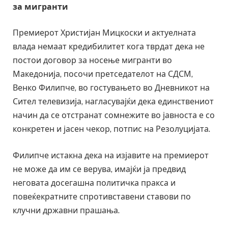
за мигранти
Премиерот Христијан Мицкоски и актуелната
влада немаат кредибилитет кога тврдат дека не
постои договор за носење мигранти во
Македонија, посочи претседателот на СДСМ,
Венко Филипче, во гостувањето во Дневникот на
Сител телевизија, нагласувајќи дека единствениот
начин да се отстранат сомнежите во јавноста е со
конкретен и јасен чекор, потпис на Резолуцијата.
Филипче истакна дека на изјавите на премиерот
не може да им се верува, имајќи ја предвид
неговата досегашна политичка пракса и
повеќекратните спротивставени ставови по
клучни државни прашања.