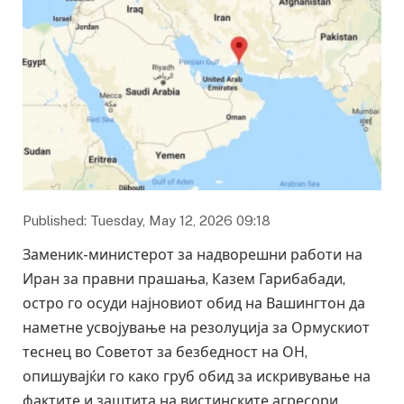
Published: Tuesday, May 12, 2026 09:18
Заменик-министерот за надворешни работи на
Иран за правни прашања, Казем Гарибабади,
остро го осуди најновиот обид на Вашингтон да
наметне усвојување на резолуција за Ормускиот
теснец во Советот за безбедност на ОН,
опишувајќи го како груб обид за искривување на
фактите и заштита на вистинските агресори.