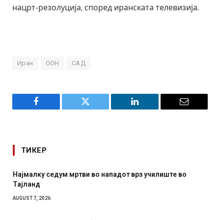
нацрт-резолуција, според иранската телевизија.
Иран
ООН
САД
Facebook
Twitter
LinkedIn
Email
ТИКЕР
СОЗИС: Украинците повеќе им веруваат на генералите
отколку на Зеленски
AUGUST 7, 2026