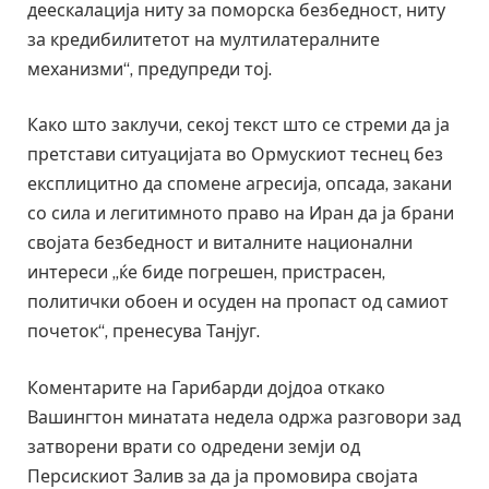
деескалација ниту за поморска безбедност, ниту
за кредибилитетот на мултилатералните
механизми“, предупреди тој.
Како што заклучи, секој текст што се стреми да ја
претстави ситуацијата во Ормускиот теснец без
експлицитно да спомене агресија, опсада, закани
со сила и легитимното право на Иран да ја брани
својата безбедност и виталните национални
интереси „ќе биде погрешен, пристрасен,
политички обоен и осуден на пропаст од самиот
почеток“, пренесува Танјуг.
Коментарите на Гарибарди дојдоа откако
Вашингтон минатата недела одржа разговори зад
затворени врати со одредени земји од
Персискиот Залив за да ја промовира својата