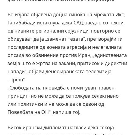
Во изјава објавена доцна синоќа на мрежата Икс,
Гарибабади истакнува дека САД, заедно со некои
од нивните регионални сојузници, повторно се
обидуваат да ја „заменат тезата“, претворајќи ги
последиците од воената агресија и нелегалната
опсада во обвинение против Иран, „единствената
земја што е жртва на закани, притисок и директни
напади“, објави денес иранската телевизија
„Преш“.
„Слободата на пловидба е почитуван правен
принцип, но не може да се толкува селективно
или политички и не може да се одвои од
Повелбата на ОН“, напиша тој.
Висок ирански дипломат нагласи дека секоја