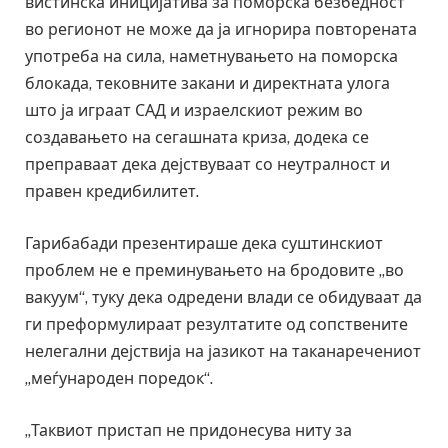
вистинска иницијатива за поморска безбедност
во регионот не може да ја игнорира повторената
употреба на сила, наметнувањето на поморска
блокада, тековните закани и директната улога
што ја играат САД и израелскиот режим во
создавањето на сегашната криза, додека се
преправаат дека дејствуваат со неутралност и
правен кредибилитет.
Гарибабади презентираше дека суштинскиот
проблем не е преминувањето на бродовите „во
вакуум“, туку дека одредени влади се обидуваат да
ги преформулираат резултатите од сопствените
нелегални дејствија на јазикот на таканаречениот
„меѓународен поредок“.
„Таквиот пристап не придонесува ниту за