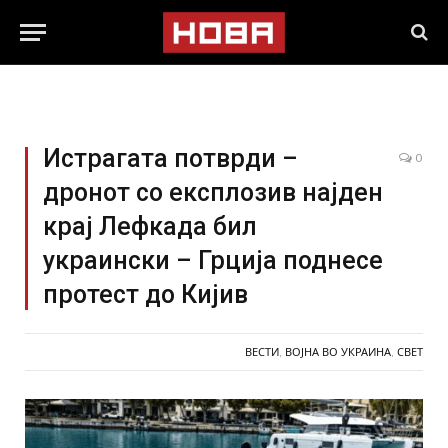
Истрагата потврди –
0
дронот со експлозив најден
крај Лефкада бил
украински – Грција поднесе
протест до Кијив
ВЕСТИ
,
ВОЈНА ВО УКРАИНА
,
СВЕТ