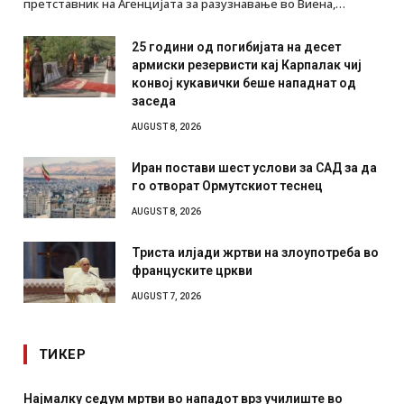
претставник на Агенцијата за разузнавање во Виена,…
25 години од погибијата на десет
армиски резервисти кај Карпалак чиј
конвој кукавички беше нападнат од
заседа
AUGUST 8, 2026
Иран постави шест услови за САД за да
го отворат Ормутскиот теснец
AUGUST 8, 2026
Триста илјади жртви на злоупотреба во
француските цркви
AUGUST 7, 2026
ТИКЕР
СОЗИС: Украинците повеќе им веруваат на генералите