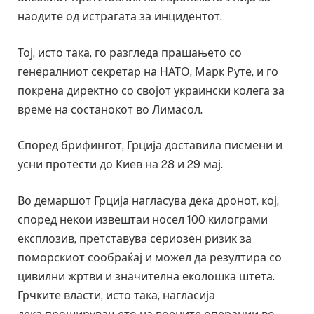
наодите од истрагата за инцидентот.
Тој, исто така, го разгледа прашањето со
генералниот секретар на НАТО, Марк Руте, и го
покрена директно со својот украински колега за
време на состанокот во Лимасол.
Според брифингот, Грција доставила писмени и
усни протести до Киев на 28 и 29 мај.
Во демаршот Грција нагласува дека дронот, кој,
според некои извештаи носел 100 килограми
експлозив, претставува сериозен ризик за
поморскиот сообраќај и можел да резултира со
цивилни жртви и значителна еколошка штета.
Грчките власти, исто така, нагласија