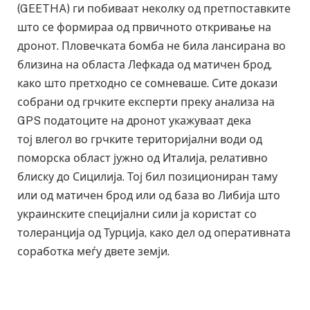
(GEETHA) ги побиваат неколку од претпоставките
што се формираа од првичното откривање на
дронот. Пловечката бомба не била лансирана во
близина на областа Лефкада од матичен брод,
како што претходно се сомневаше. Сите докази
собрани од грчките експерти преку анализа на
GPS податоците на дронот укажуваат дека
тој влегол во грчките територијални води од
поморска област јужно од Италија, релативно
блиску до Сицилија. Тој бил позициониран таму
или од матичен брод или од база во Либија што
украинските специјални сили ја користат со
толеранција од Турција, како дел од оперативната
соработка меѓу двете земји.