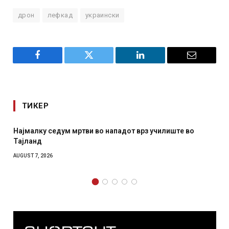
дрон
лефкад
украински
Facebook
Twitter
LinkedIn
Email
ТИКЕР
СОЗИС: Украинците повеќе им веруваат на генералите
отколку на Зеленски
AUGUST 7, 2026