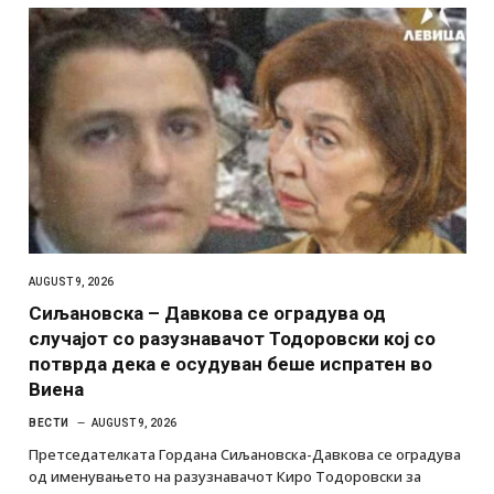
AUGUST 9, 2026
Сиљановска – Давкова се оградува од
случајот со разузнавачот Тодоровски кој со
потврда дека е осудуван беше испратен во
Виена
ВЕСТИ
AUGUST 9, 2026
Претседателката Гордана Сиљановска-Давкова се оградува
од именувањето на разузнавачот Киро Тодоровски за