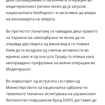
дека проширувањето на воените операции во
медитеранскиот регион може да ја загрози
националната безбедност и негативно да влијае
на економијата на земјата.
Во протестот понатаму се наведува дека правото
на Украина на самоодбрана не може да ги
оправда дејствијата од ваков вид и го повика
Киев да се воздржи од слични активности во
иднина, како и од она што Грција го опиша како
неоправдано префрлање на воени операции во
Медитеранот.
Во извештајот од истрагата составен од
Министерството за национална одбрана по
темелното техничко испитување на украинскиот
беспилотен површински брод (USV), доставен до