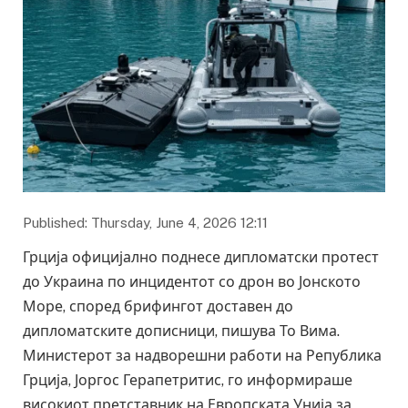
Published: Thursday, June 4, 2026 12:11
Грција официјално поднесе дипломатски протест
до Украина по инцидентот со дрон во Јонското
Море, според брифингот доставен до
дипломатските дописници, пишува То Вима.
Министерот за надворешни работи на Република
Грција, Јоргос Герапетритис, го информираше
високиот претставник на Европската Унија за