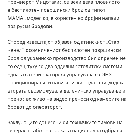
премиерот Мицотакис, се вели дека пловилото
е беспилотен површински брод од типот
MAMAI, модел кој е користен во бројни напади
врз руски бродови.
Според извештајот објавен од атинскиот „Стар
ченел“, осомничениот беспилотен површински
брод од украинско производство бил опремен не
со еден, туку со два одделни сателитски системи.
Едната сателитска врска управувала со GPS
позиционирање и навигациски податоци, додека
втората овозможувала далечинско управување и
пренос во живо на видео преноси од камерите на
бродот до операторот.
Заклучоците донесени од техничките тимови на
Генералштабот на Грчката национална одбрана