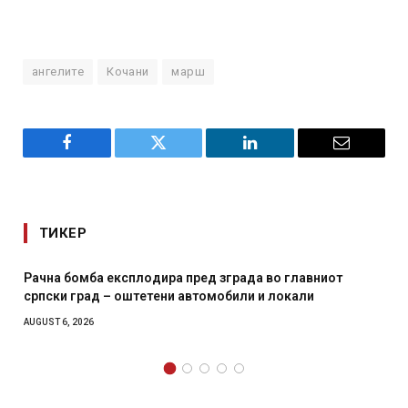
ангелите
Кочани
марш
Facebook
Twitter
LinkedIn
Email
ТИКЕР
одира пред зграда во главниот
И Данска се милитарил
етени автомобили и локали
месечна воена
AUGUST 4, 2026