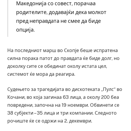
Македонија со совест, порачаа
родителите, додавајќи дека молкот
пред неправдата не смее да биде
опција.
На последниот марш во Скопје беше испратена
силна порака патот до правдата ќе биде долг, но
доколку сите се обединат околу истата цел,
системот ќе мора да реагира.
Судењето за трагедијата во дискотеката „Пулс“ во
Кочани, во која загинаа 63 лица, а околу 200 беа
повредени, започна на 19 ноември. Обвинети се
38 субјекти – 35 лица и три компании. Следното
рочиште ќе се одржи на 2. декември.