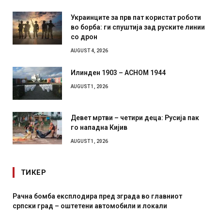
Украинците за прв пат користат роботи
во борба: ги спуштија зад руските линии
со дрон
AUGUST 4, 2026
Илинден 1903 – АСНОМ 1944
AUGUST 1, 2026
Девет мртви – четири деца: Русија пак
го нападна Кијив
AUGUST 1, 2026
ТИКЕР
а бомба експлодира пред зграда во главниот
И Данск
ки град – оштетени автомобили и локали
месечна