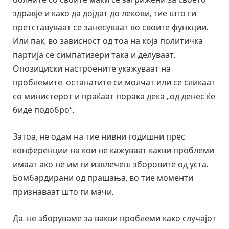
здравје и како да дојдат до лекови, тие што ги
претставуваат се занесуваат во своите функции.
Или пак, во зависност од тоа на која политичка
партија се симпатизери така и делуваат.
Опозициски настроените укажуваат на
проблемите, останатите си молчат или се сликаат
со министерот и праќаат порака дека „од денес ќе
биде подобро“.
Затоа, не одам на тие нивни годишни прес
конференции на кои не кажуваат какви проблеми
имаат ако не им ги извлечеш зборовите од уста.
Бомбардирани од прашања, во тие моменти
признаваат што ги мачи.
Да, не зборуваме за вакви проблеми како случајот