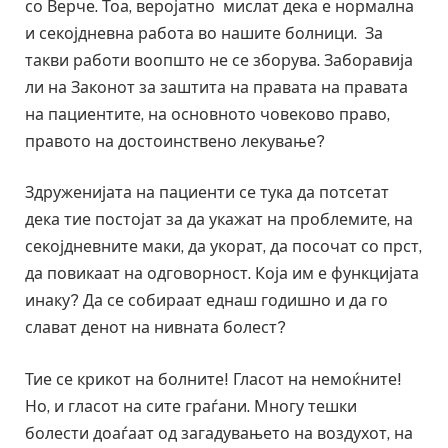
со Верче. Тоа, веројатно мислат дека е нормална
и секојдневна работа во нашите болници. За
такви работи воопшто не се зборува. Заборавија
ли на Законот за заштита на правата на правата
на пациентите, на основното човеково право,
правото на достоинствено лекување?
Здруженијата на пациенти се тука да потсетат
дека тие постојат за да укажат на проблемите, на
секојдневните маки, да укорат, да посочат со прст,
да повикаат на одговорност. Која им е функцијата
инаку? Да се собираат еднаш годишно и да го
слават денот на нивната болест?
Тие се крикот на болните! Гласот на немоќните!
Но, и гласот на сите граѓани. Многу тешки
болести доаѓаат од загадувањето на воздухот, на