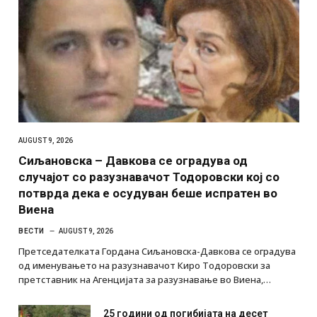
AUGUST 9, 2026
Сиљановска – Давкова се оградува од
случајот со разузнавачот Тодоровски кој со
потврда дека е осудуван беше испратен во
Виена
ВЕСТИ
AUGUST 9, 2026
Претседателката Гордана Сиљановска-Давкова се оградува
од именувањето на разузнавачот Киро Тодоровски за
претставник на Агенцијата за разузнавање во Виена,…
25 години од погибијата на десет