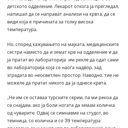
детското одделение. Лекарот откога ја прегледал,
напишал да се направат анализи на крвта, да се
види која е причината за толку висока
температура.
Но, според кажувањето на мајката, медицинските
сестри наместо да и земат крв на одделение и да
ја пратат во лабораторија им рекле да одат сами
во лабораторија која се наоѓа надвор, зад
зградата во неосветлен простор. Наводно, тие не
можеле да пратат никого да ја однесе крвта.
„Не им се оставаа турските серии, па ми рекоа да
се снајдам, ако ја боли ногата да земам количка
од чуварите. Одвај се симнавме на студот, во
темница, со количка и со 39 температура