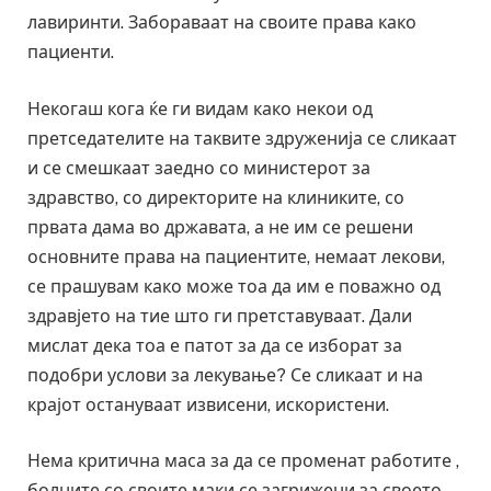
лавиринти. Забораваат на своите права како
пациенти.
Некогаш кога ќе ги видам како некои од
претседателите на таквите здруженија се сликаат
и се смешкаат заедно со министерот за
здравство, со директорите на клиниките, со
првата дама во државата, а не им се решени
основните права на пациентите, немаат лекови,
се прашувам како може тоа да им е поважно од
здравјето на тие што ги претставуваат. Дали
мислат дека тоа е патот за да се изборат за
подобри услови за лекување? Се сликаат и на
крајот остануваат извисени, искористени.
Нема критична маса за да се променат работите ,
болните со своите маки се загрижени за своето