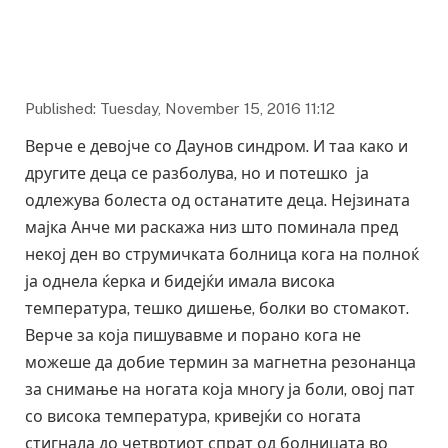
Published: Tuesday, November 15, 2016 11:12
Верче е девојче со Даунов синдром. И таа како и
другите деца се разболува, но и потешко ја
одлежува болеста од останатите деца. Нејзината
мајка Анче ми раскажа низ што поминала пред
некој ден во струмичката болница кога на полноќ
ја однела ќерка и бидејќи имала висока
температура, тешко дишење, болки во стомакот.
Верче за која пишувавме и порано кога не
можеше да добие термин за магнетна резонанца
за снимање на ногата која многу ја боли, овој пат
со висока температура, кривејќи со ногата
стигнала до четвртиот спрат од болницата во