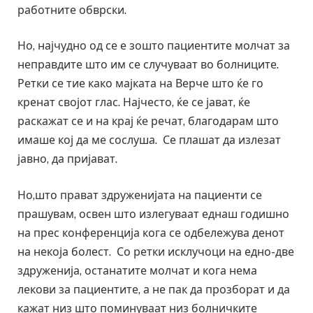
работните обврски.
Но, најчудно од се е зошто пациентите молчат за
неправдите што им се случуваат во болниците.
Ретки се тие како мајката на Верче што ќе го
кренат својот глас. Најчесто, ќе се јават, ќе
раскажат се и на крај ќе речат, благодарам што
имаше кој да ме сослуша. Се плашат да излезат
јавно, да пријават.
Но,што прават здруженијата на пациенти се
прашувам, освен што излегуваат еднаш годишно
на прес конференција кога се одбележува денот
на некоја болест. Со ретки исклучоци на едно-две
здруженија, останатите молчат и кога нема
лекови за пациентите, а не пак да прозборат и да
кажат низ што поминуваат низ болничките