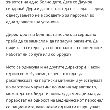
животот на едно болно дете. Дете со Даунов
синдром! Дури и да не е така, да не гледале серии,
однесувањето не е соодветно за персонал во
една здравствена установа.
Директорот на болницата после ова сериозно
треба да се замисли и да ги засука ракавите. Да
види како се однесува персоналот со пациентите.
Работат ли со луѓе или со бројки?
Исто се однесува и на другите директори. Некои
од нив во меѓувреме, освен што одат да
ракоплескаат на партиски митинзи и учествуваат
во партиски маркетинг во име на здравството,
можат да се обидат и поинаку да менаџираат, да
поработат на односот на медицинскиот персонал
со пациентите, како некои од нив ги извршуваат