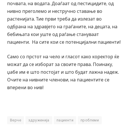
почвата, на водата. Доаѓаат од пестицидите, од
нивно преголемо и нестручно ставање во
растенијата. Тие први треба да излезат во
одбрана на здравјето на граѓаните, на децата, на
бебињата кои уште од раѓање стануваат
пациенти. На сите кои се потенцијални пациенти!
Само со прстот на чело и гласот како коректор ќе
можат да се изборат за своите права. Поинаку,
џабе им е што постојат и што будат лажна надеж.
Очите на нивните членови, на пациентите се
вперени во нив!
Верче
здруженија
пациенти
проблеми