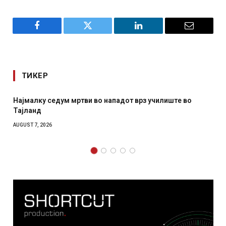
Facebook
Twitter
LinkedIn
Email
ТИКЕР
СОЗИС: Украинците повеќе им веруваат на генералите
отколку на Зеленски
AUGUST 7, 2026