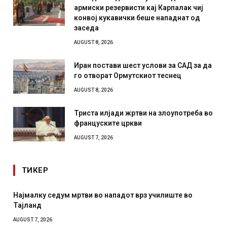
армиски резервисти кај Карпалак чиј
конвој кукавички беше нападнат од
заседа
AUGUST 8, 2026
Иран постави шест услови за САД за да
го отворат Ормутскиот теснец
AUGUST 8, 2026
Триста илјади жртви на злоупотреба во
француските цркви
AUGUST 7, 2026
ТИКЕР
СОЗИС: Украинците повеќе им веруваат на генералите
отколку на Зеленски
AUGUST 7, 2026