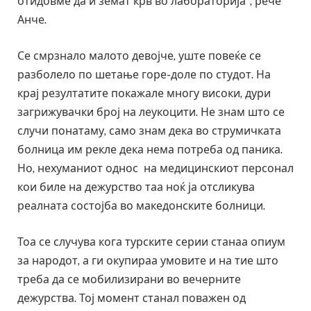
отидовме да и земат крв во лабораторија“, рече
Анче.
Се смрзнало малото девојче, уште повеќе се
разболело по шетање горе-доле по студот. На
крај резултатите покажале многу високи, дури
загрижувачки број на леукоцити. Не знам што се
случи понатаму, само знам дека во струмичката
болница им рекле дека нема потреба од паника.
Но, нехуманиот однос на медицинскиот персонал
кои биле на дежурство таа ноќ ја отсликува
реалната состојба во македонските болници.
Тоа се случува кога турските серии станаа опиум
за народот, а ги окупираа умовите и на тие што
треба да се мобилизирани во вечерните
дежурства. Тој момент станал поважен од