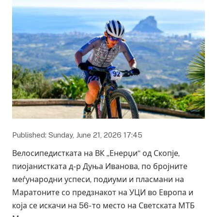
Published: Sunday, June 21, 2026 17:45
Велосипедистката на ВК „Енерџи“ од Скопје,
пиојанистката д-р Дуња Иванова, по бројните
меѓународни успеси, подиуми и пласмани на
Маратоните со предзнакот на УЦИ во Европа и
која се искачи на 56- то место на Светската МТБ