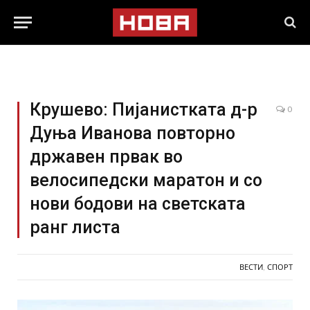
Крушево: Пијанистката д-р
0
Дуња Иванова повторно
државен првак во
велосипедски маратон и со
нови бодови на светската
ранг листа
ВЕСТИ
,
СПОРТ