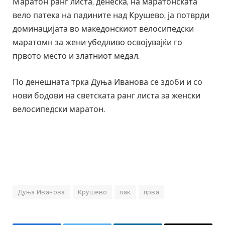
Маратон ранг листа, денеска, на маратонската
вело патека на падините над Крушево, ја потврди
доминацијата во македонскиот велосипедски
маратомн за жени убедливо освојувајќи го
првото место и златниот медал.
По денешната трка Дуња Иванова се здоби и со
нови бодови на светската ранг листа за женски
велосипедски маратон.
Дуња Иванова
Крушево
пак
прва