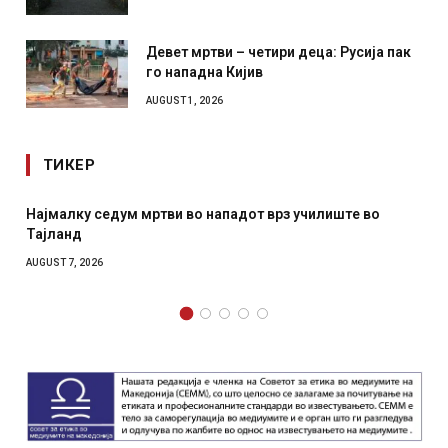
Девет мртви – четири деца: Русија пак
го нападна Кијив
AUGUST 1, 2026
ТИКЕР
чилиште во
СОЗИС: Украинците повеќе им веруваат на г
отколку на Зеленски
AUGUST 7, 2026