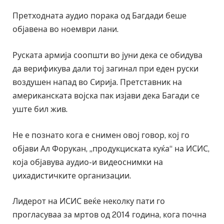
Претходната аудио порака од Багдади беше
објавена во ноември лани.
Руската армија соопшти во јуни дека се обидува
да верификува дали тој загинал при еден руски
воздушен напад во Сирија. Претставник на
американската војска пак изјави дека Багади се
уште бил жив.
Не е познато кога е снимен овој говор, кој го
објави Ал Форукан, „продукциската куќа“ на ИСИС,
која објавува аудио-и видеоснимки на
џихадистичките организации.
Лидерот на ИСИС веќе неколку пати го
прогласуваа за мртов од 2014 година, кога почна