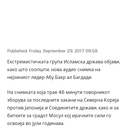
Published: Friday, September 29, 2017 09:58
Екстремистичката група Исламска држава објави,
како што соопшти, нова аудио снимка на
нејзиниот лидер Абу Бакр ал Багдади.
На снимката која трае 46 минути говорникот
зборува за последните закани на Северна Кореја
против Јапонија и Соединетите држави, како и за
битките за градот Мосул кој ирачките сили го
освоија во јули годинава.