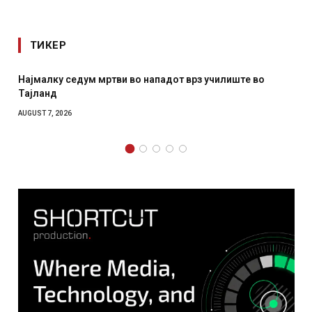
ТИКЕР
во
СОЗИС: Украинците повеќе им веруваат на генералит
отколку на Зеленски
AUGUST 7, 2026