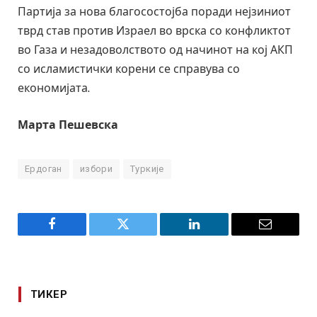
Партија за нова благосостојба поради нејзиниот
тврд став против Израел во врска со конфликтот
во Газа и незадоволството од начинот на кој АКП
со исламистички корени се справува со
економијата.
Марта Пешевска
Ердоган
избори
Туркије
Facebook
Twitter
LinkedIn
Email
ТИКЕР