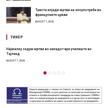
Триста илјади жртви на злоупотреба во
француските цркви
AUGUST 7, 2026
ТИКЕР
СОЗИС: Украинците повеќе им веруваат на генералите
отколку на Зеленски
AUGUST 7, 2026