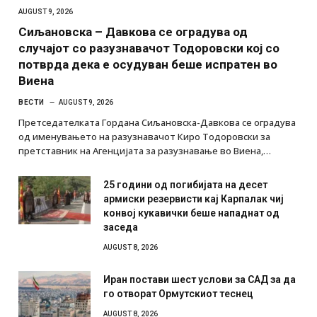
AUGUST 9, 2026
Сиљановска – Давкова се оградува од
случајот со разузнавачот Тодоровски кој со
потврда дека е осудуван беше испратен во
Виена
ВЕСТИ
AUGUST 9, 2026
Претседателката Гордана Сиљановска-Давкова се оградува
од именувањето на разузнавачот Киро Тодоровски за
претставник на Агенцијата за разузнавање во Виена,…
25 години од погибијата на десет
армиски резервисти кај Карпалак чиј
конвој кукавички беше нападнат од
заседа
AUGUST 8, 2026
Иран постави шест услови за САД за да
го отворат Ормутскиот теснец
AUGUST 8, 2026