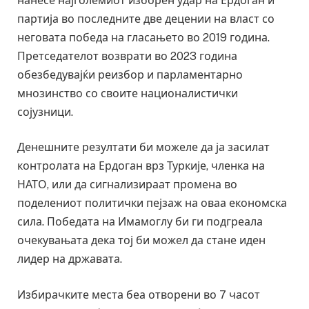
нанесе најголемиот изборен удар на Ердоган и
партија во последните две децении на власт со
неговата победа на гласањето во 2019 година.
Претседателот возврати во 2023 година
обезбедувајќи реизбор и парламентарно
мнозинство со своите националистички
сојузници.
Денешните резултати би можеле да ја засилат
контролата на Ердоган врз Туркије, членка на
НАТО, или да сигнализираат промена во
поделениот политички пејзаж на оваа економска
сила. Победата на Имамоглу би ги подгреала
очекувањата дека тој би можел да стане иден
лидер на државата.
Избирачките места беа отворени во 7 часот