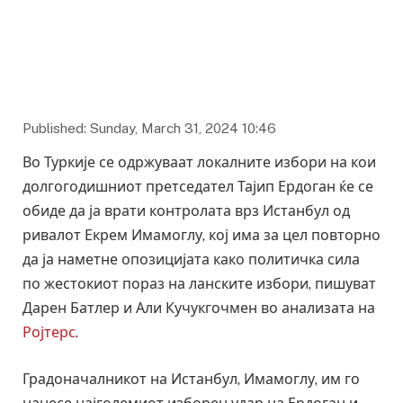
Реџеп Тајип Ердоган
Published: Sunday, March 31, 2024 10:46
Во Туркије се одржуваат локалните избори на кои
долгогодишниот претседател Тајип Ердоган ќе се
обиде да ја врати контролата врз Истанбул од
ривалот Екрем Имамоглу, кој има за цел повторно
да ја наметне опозицијата како политичка сила
по жестокиот пораз на ланските избори, пишуват
Дарен Батлер и Али Кучукгочмен во анализата на
Ројтерс
.
Градоначалникот на Истанбул, Имамоглу, им го