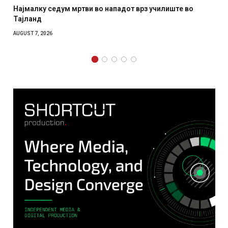
СОЗИС: Украинците повеќе им веруваат на генералите
отколку на Зеленски
AUGUST 7, 2026