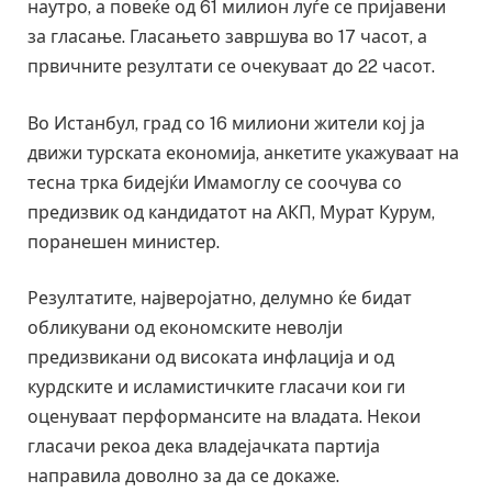
наутро, а повеќе од 61 милион луѓе се пријавени
за гласање. Гласањето завршува во 17 часот, а
првичните резултати се очекуваат до 22 часот.
Во Истанбул, град со 16 милиони жители кој ја
движи турската економија, анкетите укажуваат на
тесна трка бидејќи Имамоглу се соочува со
предизвик од кандидатот на АКП, Мурат Курум,
поранешен министер.
Резултатите, најверојатно, делумно ќе бидат
обликувани од економските неволји
предизвикани од високата инфлација и од
курдските и исламистичките гласачи кои ги
оценуваат перформансите на владата. Некои
гласачи рекоа дека владејачката партија
направила доволно за да се докаже.