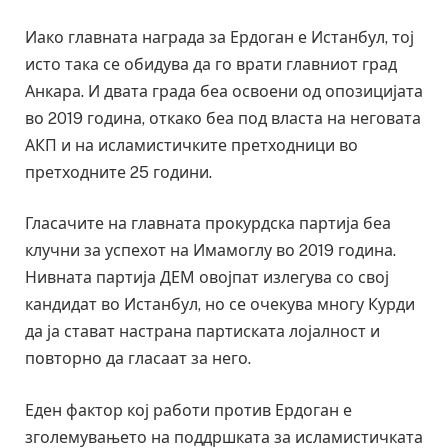
Иако главната награда за Ердоган е Истанбул, тој
исто така се обидува да го врати главниот град
Анкара. И двата града беа освоени од опозицијата
во 2019 година, откако беа под власта на неговата
АКП и на исламистичките претходници во
претходните 25 години.
Гласачите на главната прокурдска партија беа
клучни за успехот на Имамоглу во 2019 година.
Нивната партија ДЕМ овојпат излегува со свој
кандидат во Истанбул, но се очекува многу Курди
да ја стават настрана партиската лојалност и
повторно да гласаат за него.
Еден фактор кој работи против Ердоган е
зголемувањето на поддршката за исламистичката