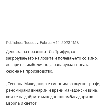
Бојан Маричиќ, фото: Ангел Ангеловски
Published: Tuesday, February 14, 2023 11:18
Денеска на празникот Св. Трифун, со
закројувањето на лозите и полевањето со вино,
лозарите симболично ја означуваат новата
сезона на производство.
„Северна Македонија е синоним за вкусно грозје,
реномирани винарии и врвни македонски вина,
кои се најдобрите македонски амбасадори во
Европа и светот.