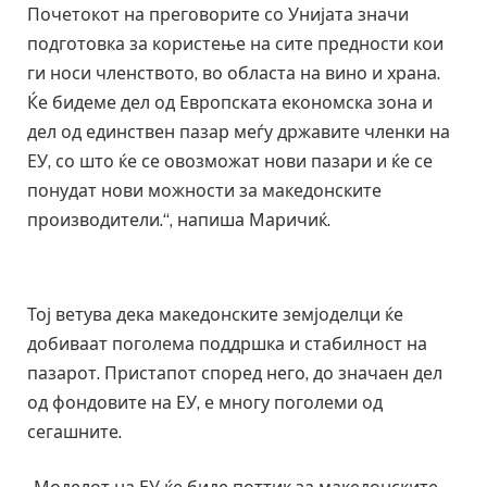
Почетокот на преговорите со Унијата значи
подготовка за користење на сите предности кои
ги носи членството, во областа на вино и храна.
Ќе бидеме дел од Европската економска зона и
дел од единствен пазар меѓу државите членки на
ЕУ, со што ќе се овозможат нови пазари и ќе се
понудат нови можности за македонските
производители.“, напиша Маричиќ.
Тој ветува дека македонските земјоделци ќе
добиваат поголема поддршка и стабилност на
пазарот. Пристапот според него, до значаен дел
од фондовите на ЕУ, е многу поголеми од
сегашните.