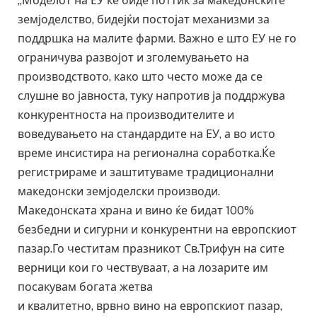
„Моделот на ЕУ ќе биде поттик за македонските
земјоделство, бидејќи постојат механизми за
поддршка на малите фарми. Важно е што ЕУ не го
ограничува развојот и зголемувањето на
производството, како што често може да се
слушне во јавноста, туку напротив ја поддржува
конкурентноста на производителите и
воведувањето на стандардите на ЕУ, а во исто
време инсистира на регионална соработка.Ќе
регистрираме и заштитуваме традиционални
македонски земјоделски производи.
Македонската храна и вино ќе бидат 100%
безбедни и сигурни и конкурентни на европскиот
пазар.Го честитам празникот Св.Трифун на сите
верници кои го чествуваат, а на лозарите им
посакувам богата жетва
и квалитетно, врвно вино на европскиот пазар,