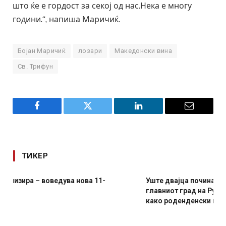
што ќе е гордост за секој од нас.Нека е многу
години.“, напиша Маричиќ.
Бојан Маричиќ
лозари
Македонски вина
Св. Трифун
Facebook
Twitter
LinkedIn
Email
ТИКЕР
Уште двајца починаа од повредите во ресторан во
главниот град на Русуија – експлозивот бил завиткан
како роденденски подарок
AUGUST 2, 2026