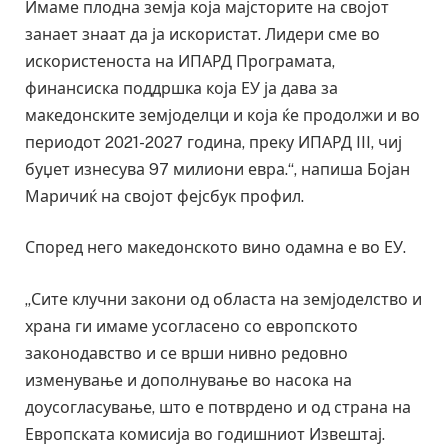
Имаме плодна земја која мајсторите на својот
занает знаат да ја искористат. Лидери сме во
искористеноста на ИПАРД Програмата,
финансиска поддршка која ЕУ ја дава за
македонските земјоделци и која ќе продолжи и во
периодот 2021-2027 година, преку ИПАРД III, чиј
буџет изнесува 97 милиони евра.“, напиша Бојан
Маричиќ на својот фејсбук профил.
Според него македонското вино одамна е во ЕУ.
„Сите клучни закони од областа на земјоделство и
храна ги имаме усогласено со европското
законодавство и се врши нивно редовно
изменување и дополнување во насока на
доусогласување, што е потврдено и од страна на
Европската комисија во годишниот Извештај.