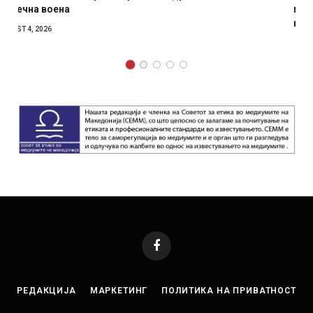
Уште двајца починаа од повредите во ресторан во
главниот град на Русуија – експлозивот бил завиткан
како роденденски подарок
AUGUST 2, 2026
Facebook