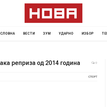
АСЛОВНА
ВЕСТИ
ЗУМ
УДАРНО
ИЗБОР
ТЕ
ака реприза од 2014 година
0
Уште двајца починаа од повредите во ресторан
Најмал
СПОРТ
во главниот град на Русуија – експлозивот бил
во Тај
завиткан како роденденски подарок
AUGUST 7,
AUGUST 2, 2026