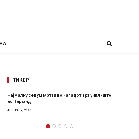
МА
ТИКЕР
ку седум мртви во нападот врз училиште
СОЗИС: Украинцит
ланд
генералите откол
 2026
AUGUST 7, 2026