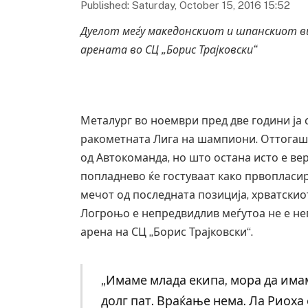
Published: Saturday, October 15, 2016 15:52
Дуелот меѓу македонскиот и шпанскиот в
арената во СЦ „Борис Трајковски“
Металург во ноември пред две години ја с
ракометната Лига на шампиони. Оттогаш 
од Автокоманда, но што остана исто е ве
попладнево ќе гостуваат како првопласира
мечот од последната позиција, хрватскио
Логроњо е непредвидлив меѓутоа не е не
арена на СЦ „Борис Трајковски“.
„Имаме млада екипа, мора да имам
долг пат. Враќање нема. Ла Риоха