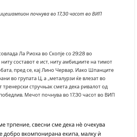
ицешампион почнува во 17,30 часот во ВИП
овлада Ла Риоха во Скопје со 29:28 во
ниту составот е ист, ниту амбициите на тимот
рбата, пред се, кај Лино Червар. Иако Шпанците
ни во групата Ц, а „металурзи ќе влезат во
т тренерски стручњак смета дека ривалот од
победлив. Мечот почнува во 17,30 часот во ВИП
е трпение, свесни сме дека нè очекува
 е добро вкомпонирана екипа, малку ѝ