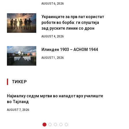
AUGUST 6, 2026
Украинците за прв пат користат
роботи во борба: ги спуштија
зад руските линии со дрон
AUGUST 4, 2026
Илинден 1903 – АСНОМ 1944
AUGUST 1, 2026
ТИКЕР
Најмалку седум мртви во нападот врз училиште
СОЗИС:
во Тајланд
генера
AUGUST 7, 2026
AUGUST 7,