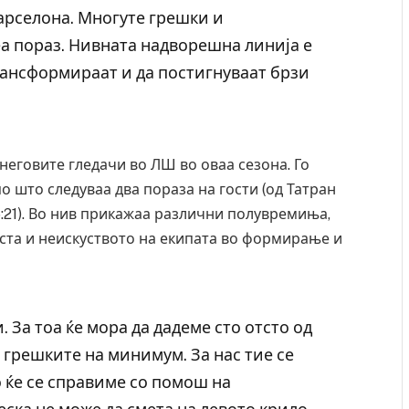
арселона. Многуте грешки и
еа пораз. Нивната надворешна линија е
трансформираат и да постигнуваат брзи
неговите гледачи во ЛШ во оваа сезона. Го
по што следуваа два пораза на гости (од Татран
5:21). Во нив прикажаа различни полувремиња,
ста и неискуството на екипата во формирање и
Уште двајца починаа од повредите во ресторан
во главниот град на Русуија – експлозивот бил
. За тоа ќе мора да дадеме сто отсто од
завиткан како роденденски подарок
 грешките на минимум. За нас тие се
AUGUST 2, 2026
 ќе се справиме со помош на