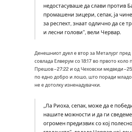
недостасуваше да слави против Б
промашени зицери, сепак, ја чин
за респект, знаат одлично да се 
и лесни голови“, вели Червар.
Денешниот дуел е втор за Металург пред 
совлада Елверум со 18:17 во првото коло 
Прешов – 27:22 и од Чеховски медведи – 2
по едно добро и лошо, што поради младо
не е дотолку изненадувачки.
„Ла Риоха, сепак, може да е победи
нашите можности и да ги сведеме
огромен предизвик со кој полесно