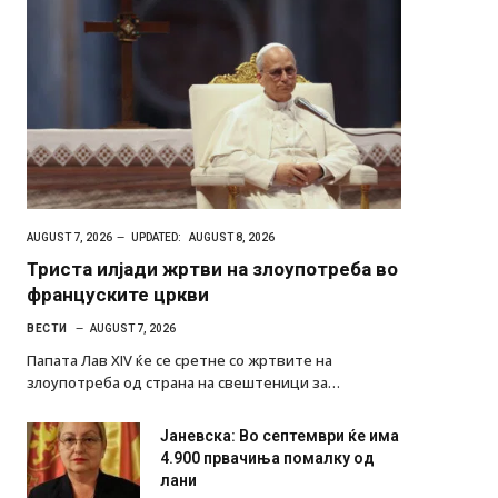
AUGUST 7, 2026
UPDATED:
AUGUST 8, 2026
Триста илјади жртви на злоупотреба во
француските цркви
ВЕСТИ
AUGUST 7, 2026
Папата Лав XIV ќе се сретне со жртвите на
злоупотреба од страна на свештеници за…
Јаневска: Во септември ќе има
4.900 првачиња помалку од
лани