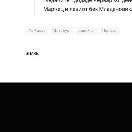
гледачите“, додаде Червар кој ден
Марчец и левиот бек Младеновиќ
Ла Риоха
Металург
ракомет
Червар
SHARE.