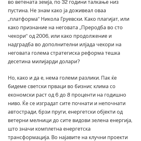
во ветената земја, по 32 години талкање низ
пустина. Не знам како ја доживеал оваа
„платформа“ Никола Груевски. Како плагијат, или
како признание на неговата „Преродба во сто
чекори“ од 2006, или како продолжение и
надградба во дополнителни илјада чекори на
неговата голема стратегиска реформа тешка
десетина милијарди долари?
Но, како и да е, нема големи разлики. Пак ќе
бидеме светски прваци во бизнис клима со
економски раст од 6 до 8 проценти на годишно
ниво. Ќе се изградат сите почнати и непочнати
автостради, брзи пруги, енергетски објекти од
ветерни мелници до сите видови зелена енергија,
што значи комплетна енергетска
трансформација. Во најавите на клучни проекти