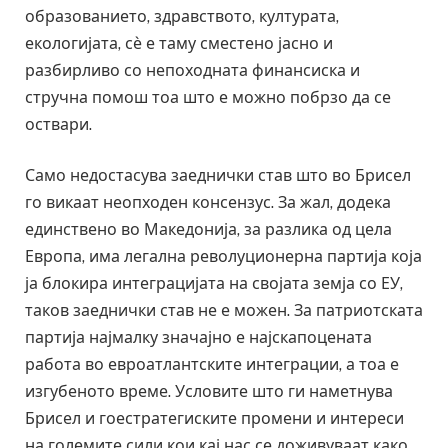
образованието, здравството, културата,
екологијата, сѐ е таму сместено јасно и
разбирливо со непоходната финансиска и
стручна помош тоа што е можно побрзо да се
оствари.
Само недостасува заеднички став што во Брисел
го викаат неопходен консензус. За жал, додека
единствено во Македонија, за разлика од цела
Европа, има легална револуционерна партија која
ја блокира интеграцијата на својата земја со ЕУ,
таков заеднички став не е можен. За патриотската
партија најмалку значајно е најскапоцената
работа во евроатлантските интеграции, а тоа е
изгубеното време. Условите што ги наметнува
Брисел и гоестратегиските промени и интереси
на големите сили кои кај нас се доживуваат како