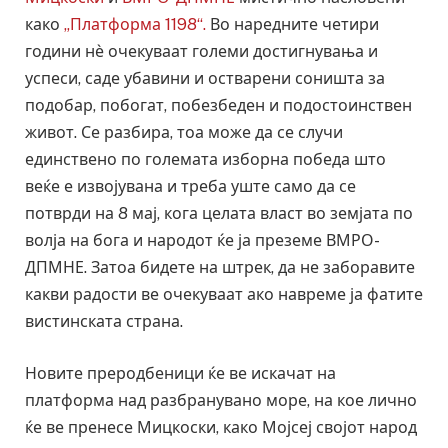
како
„Платформа 1198“.
Во наредните четири
години нѐ очекуваат големи достигнувања и
успеси, саде убавини и остварени соништа за
подобар, побогат, побезбеден и подостоинствен
живот. Се разбира, тоа може да се случи
единствено по големата изборна победа што
веќе е извојувана и треба уште само да се
потврди на 8 мај, кога целата власт во земјата по
волја на бога и народот ќе ја преземе ВМРО-
ДПМНЕ. Затоа бидете на штрек, да не заборавите
какви радости ве очекуваат ако навреме ја фатите
вистинската страна.
Новите преродбеници ќе ве искачат на
платформа над разбранувано море, на кое лично
ќе ве пренесе Мицкоски, како Мојсеј својот народ