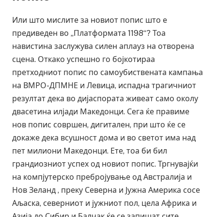
Или што мислите за новиот попис што е
предиведен во „Платформата 1198“? Тоа
навистина заслужува силен аплауз на отворена
сцена. Откако успешно го бојкотираа
претходниот попис по самоубиствената кампања
на ВМРО-ДПМНЕ и Левица, испадна трагичниот
резултат дека во дијаспората живеат само околу
двасетина илјади Македонци. Сега ќе правиме
нов попис совршен, дигитален, при што ќе се
докаже дека всушност дома и во светот има над
пет милиони Македонци. Ете, тоа би бил
грандиозниот успех од новиот попис. Тргнувајќи
на компјутерско пребројување од Австралија и
Нов Зеланд , преку Северна и Јужна Америка сосе
Аљаска, северниот и јужниот пол, цела Африка и
Азија до Сибир и Балчак ќе се запишат сите