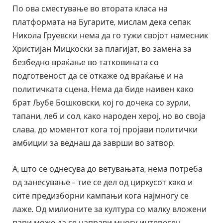
По ова сместување во втората класа на
платформата на Бугарите, мислам дека сепак
Никола Груевски нема да го тужи својот намесник
Христијан Мицкоски за плагијат, во замена за
безбедно враќање во татковината со
подготвеност да се откаже од враќање и на
политичката сцена. Нема да биде наивен како
брат Љубе Бошковски, кој го дочека со зурли,
тапани, леб и сол, како народен херој, но во своја
слава, до моментот кога тој пројави политички
амбиции за веднаш да заврши во затвор.
А, што се однесува до ветувањата, нема потреба
од занесување – тие се дел од циркусот како и
сите предизборни кампањи кога најмногу се
лаже. Од милионите за култура со малку вложени
пари може да се направи многу интересен