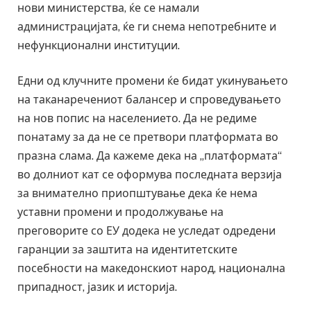
нови министерства, ќе се намали
администрацијата, ќе ги снема непотребните и
нефункционални институции.
Едни од клучните промени ќе бидат укинувањето
на таканаречениот балансер и спроведувањето
на нов попис на населението. Да не редиме
понатаму за да не се претвори платформата во
празна слама. Да кажеме дека на „платформата“
во долниот кат се оформува последната верзија
за внимателно приопштување дека ќе нема
уставни промени и продолжување на
преговорите со ЕУ додека не уследат одредени
гаранции за заштита на идентитетските
посебности на македонскиот народ, национална
припадност, јазик и историја.