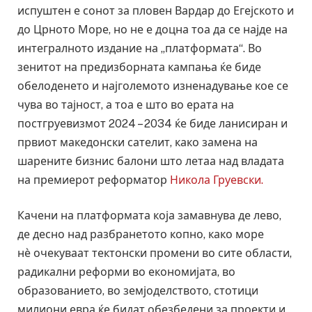
испуштен е сонот за пловен Вардар до Егејското и
до Црното Море, но не е доцна тоа да се најде на
интегралното издание на „платформата“. Во
зенитот на предизборната кампања ќе биде
обелоденето и најголемото изненадување кое се
чува во тајност, а тоа е што во ерата на
постгруевизмот 2024 – 2034 ќе биде ланисиран и
првиот македонски сателит, како замена на
шарените бизнис балони што летаа над владата
на премиерот реформатор
Никола Груевски.
Качени на платформата која замавнува де лево,
де десно над разбранетото копно, како море
нѐ очекуваат тектонски промени во сите области,
радикални реформи во економијата, во
образованието, во земјоделството, стотици
милиони евра ќе бидат обезбедени за проекти и