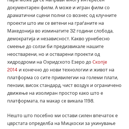
документарен филм. А може и игран филм со
драматични сцени полни со вознес од клучните
проекти што им се ветени на граѓаните на
Македонија во изминатите 32 години слобода,
демократија и независност. Какво урнебесно
смеење до солзи би предизвикале нашите
неостварени, но и остварени проекти од
хидродроми на Охридското Езеро до
Скопје
2014
и конечно до нови технологии и живот на
платформа со сите привилегии на големи плати,
пензии, висок стандард, чист воздух и ограничено
движење на изолиран простор како што е
платформата, па макар се викала 1198.
Нешто што посебно ми остави силен впечаток е
цврстата определба на Мицкоски за укинување