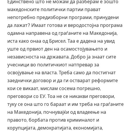
Единствено што не можам да разберам е зошто
македонските политички партии прават
непотребно предизборни програми, принудени
да лажат? Имаат готова и веродостојна програма
одамна направена од граѓаните на Македонија,
иста како онаа од Брисел. Таа е дадена на увид
уште од првиот ден на осамостојувањето и
независноста на државата. Добро ја знаат сите
учесници во политичкиот натпревар за
освојување на власта. Треба само да постигнат
заеднички договор и да ги остварат реформите
кои се викаат, мислам сосема погрешно,
преговори со ЕУ. Тоа не се никакви преговори,
туку се она што го бараат и им треба на граѓаните
на Македонија, почнувајќи од владеење на
правото, борбата против криминалот и
корупцијата, демократијата, економијата,