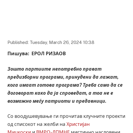
Ерол Ризаов
Published: Tuesday, March 26, 2024 10:38
Пишува: ЕРОЛ РИЗАОВ
Зошто партиите непотребно прават
предизборни програми, принудени да лажат,
кога имаат готова програма? Треба само да се
договорат како да ја спроведат, а тоа не е
возможно меѓу патриоти и предавници.
Со воодушевување ги прочитав клучните проекти
од списокот на желби на
Христијан
Мицкоски
и
ВМРО-ДПМНЕ
мистично насловени