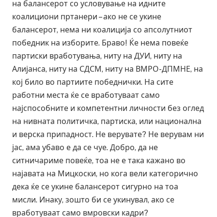
на балансерот со условување на идните
коалициони пртанери – ако не се укине
балансерот, нема ни коалиција со апсолутниот
победник на изборите. Браво! Ќе нема повеќе
партиски вработувања, ниту на ДУИ, ниту на
Алијанса, ниту на СДСМ, ниту на ВМРО-ДПМНЕ, на
кој било во партиите победнички. На сите
работни места ќе се вработуваат само
најспособните и компетентни личности без оглед
на нивната политичка, партиска, или национална
и верска припадност. Не верувате? Не верувам ни
јас, ама убаво е да се чуе. Добро, да не
ситничариме повеќе, тоа не е така кажано во
најавата на Мицкоски, но кога вели категорично
дека ќе се укине балансерот сигурно на тоа
мисли. Инаку, зошто би се укинувал, ако се
вработуваат само вмровски кадри?