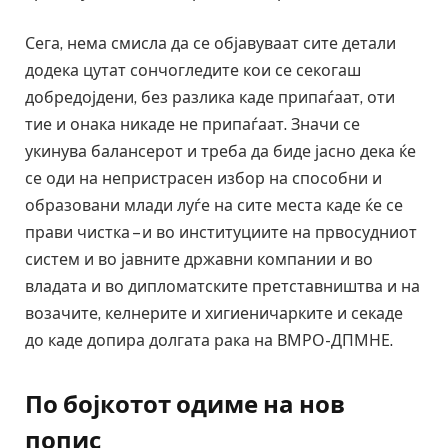
Сега, нема смисла да се објавуваат сите детали
додека цутат сончогледите кои се секогаш
добредојдени, без разлика каде припаѓаат, оти
тие и онака никаде не припаѓаат. Значи се
укинува балансерот и треба да биде јасно дека ќе
се оди на непристрасен избор на способни и
образовани млади луѓе на сите места каде ќе се
прави чистка – и во институциите на првосудниот
систем и во јавните државни компании и во
владата и во дипломатските претставништва и на
возачите, келнерите и хигиеничарките и секаде
до каде допира долгата рака на ВМРО-ДПМНЕ.
По бојкотот одиме на нов
попис