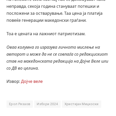
неправда, секоја година стануваат потешки и
посложени за остварување. Таа цена ја платија
повеќе генерации македонски граѓани.
Тоа е цената на лажниот патриотизам.
Оваа колумна го изразува личното мислење на
авторот и може да не се совпаѓа со редакцискиот
став на македонската редакција на Дојче Веле или
со ДВ во целина.
Извор:
Дојче веле
Ерол Ризаов
Избори 2024
Христијан Мицкоски