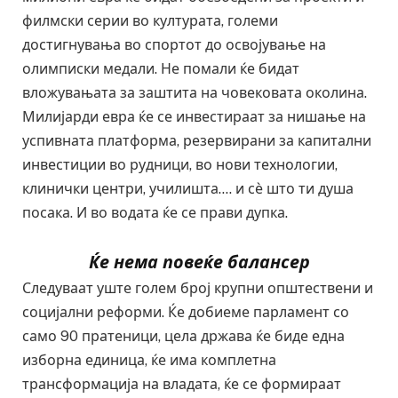
филмски серии во културата, големи
достигнувања во спортот до освојување на
олимписки медали. Не помали ќе бидат
вложувањата за заштита на човековата околина.
Милијарди евра ќе се инвестираат за нишање на
успивната платформа, резервирани за капитални
инвестиции во рудници, во нови технологии,
клинички центри, училишта…. и сѐ што ти душа
посака. И во водата ќе се прави дупка.
Ќе нема повеќе балансер
Следуваат уште голем број крупни општествени и
социјални реформи. Ќе добиеме парламент со
само 90 пратеници, цела држава ќе биде една
изборна единица, ќе има комплетна
трансформација на владата, ќе се формираат