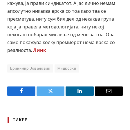
кажува, ја прави синдикатот. А јас лично немам
апсолутно никаква врска со тоа како таа се
пресметува, ниту сум бил дел од некаква група
која ја правела методологијата, ниту некој
некогаш побарал мислење од мене за тоа. Ова
само покажува колку премиерот нема врска со
реалноста.
Линк
Бранимир Јовановиќ
Мицкоски
Facebook
Twitter
LinkedIn
Email
ТИКЕР