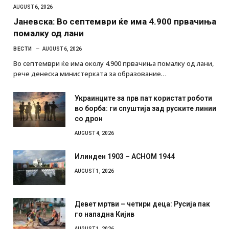
AUGUST 6, 2026
Јаневска: Во септември ќе има 4.900 првачиња
помалку од лани
ВЕСТИ
AUGUST 6, 2026
Во септември ќе има околу 4.900 првачиња помалку од лани,
рече денеска министерката за образование…
Украинците за прв пат користат роботи
во борба: ги спуштија зад руските линии
со дрон
AUGUST 4, 2026
Илинден 1903 – АСНОМ 1944
AUGUST 1, 2026
Девет мртви – четири деца: Русија пак
го нападна Кијив
AUGUST 1, 2026