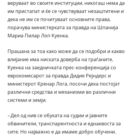
веруваат во своите институции, никогаш нема да
им пристапат и ќе се чувствуваат незаштитени и
дека не им се почитуваат основните права,
порачува министерката за правда на Шпанија
Мариа Пилар Лоп Куенка.
Прашана за тоа како може да се подобри и какво
влијание има ниската доверба на граѓаните,
Куенка на заедничката прес-конференција со
еврокомесарот за правда Дидие Рејндерс и
министерот Кренар Лога, посочи дека постојат
различни средства и механизми во различни
системи и земји.
– Дел од нив се обуката на судии и јавните
обвинители, транспарентноста и еднаквоста за
сите. Но најважно е да имаме добро обучени,