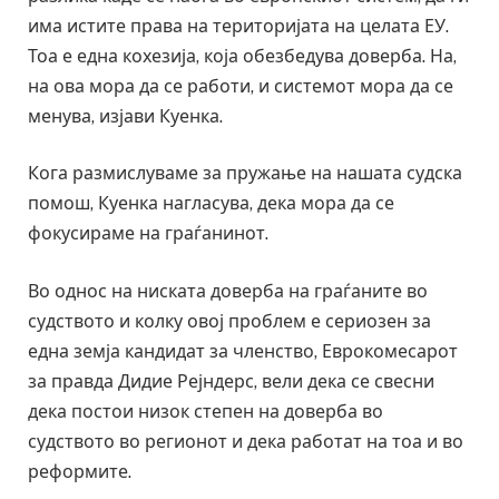
има истите права на територијата на целата ЕУ.
Тоа е една кохезија, која обезбедува доверба. На,
на ова мора да се работи, и системот мора да се
менува, изјави Куенка.
Кога размислуваме за пружање на нашата судска
помош, Куенка нагласува, дека мора да се
фокусираме на граѓанинот.
Во однос на ниската доверба на граѓаните во
судството и колку овој проблем е сериозен за
една земја кандидат за членство, Еврокомесарот
за правда Дидие Рејндерс, вели дека се свесни
дека постои низок степен на доверба во
судството во регионот и дека работат на тоа и во
реформите.