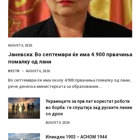
AUGUST 6, 2026
Јаневска: Во септември ќе има 4.900 првачиња
помалку од лани
ВЕСТИ
AUGUST 6, 2026
Во септември ќе има околу 4.900 првачиња помалку од лани,
рече денеска министерката за образование…
Украинците за прв пат користат роботи
во борба: ги спуштија зад руските линии
со дрон
AUGUST 4, 2026
Илинден 1903 – АСНОМ 1944