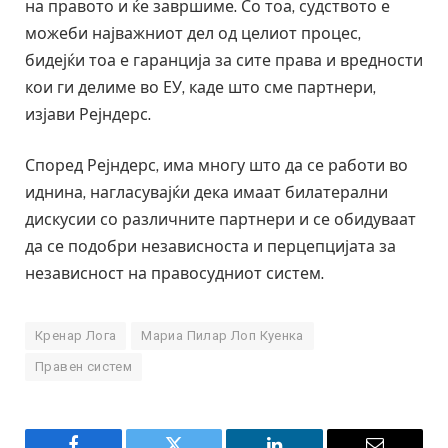
на правото и ќе завршиме. Со тоа, судството е
можеби најважниот дел од целиот процес,
бидејќи тоа е гаранција за сите права и вредности
кои ги делиме во ЕУ, каде што сме партнери,
изјави Рејндерс.
Според Рејндерс, има многу што да се работи во
иднина, нагласувајќи дека имаат билатерални
дискусии со различните партнери и се обидуваат
да се подобри независноста и перцепцијата за
независност на правосудниот систем.
Кренар Лога
Мариа Пилар Лоп Куенка
Правен систем