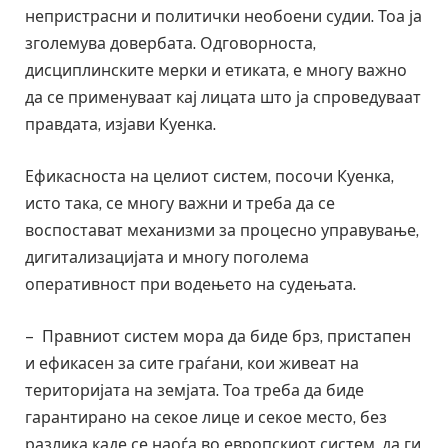
непристрасни и политички необоени судии. Тоа ја
зголемува довербата. Одговорноста,
дисциплинските мерки и етиката, е многу важно
да се применуваат кај лицата што ја спроведуваат
правдата, изјави Куенка.
Ефикасноста на целиот систем, посочи Куенка,
исто така, се многу важни и треба да се
воспостават механизми за процесно управување,
дигитализацијата и многу поголема
оперативност при водењето на судењата.
– Правниот систем мора да биде брз, пристапен
и ефикасен за сите граѓани, кои живеат на
територијата на земјата. Тоа треба да биде
гарантирано на секое лице и секое место, без
разлика каде се наоѓа во европскиот систем, да ги