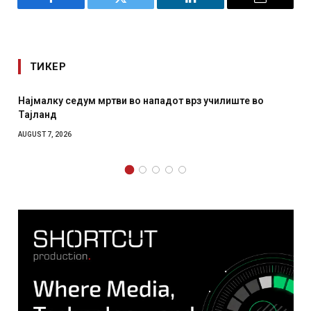
Facebook
Twitter
LinkedIn
Email
ТИКЕР
СОЗИС: Украинците повеќе им веруваат на генералите
отколку на Зеленски
AUGUST 7, 2026