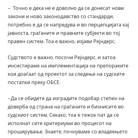
– Точно е дека не е доволно да се донесат нови
закони и ново законодавство со стандарди,
потребно е да се напредува и во перцепцијата кај
јавноста, граѓаните и правните субјекти во тој
правен систем. Тоа е важно, изјави Рејндерс.
Судството е важно, посочи Рејндерс, и затоа
инсистираме на имплементација на препораките
кои доаѓаат од проектот за следење на судските
постапки преку ОБСЕ.
– Да се обидете да изградите подобар степен на
доверба од страна на граѓаните и бизнисите во
судскиот систем. Секако, тоа е тежок пат да се
исполнат сите критериуми во процесот на
проширување. Знаете, почнуваме со владеењето