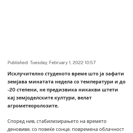
Published: Tuesday, February 1, 2022 10:57
Исклучително студеното време што ја зафати
земјава минатата недела со температури и до
-20 степени, не предизвика никакви штети
кај земјоделските култури, велат
агрометеоролозите.
Според нив, стабилизирањето на времето
деновиве, со повеќе сонце, повремена облачност