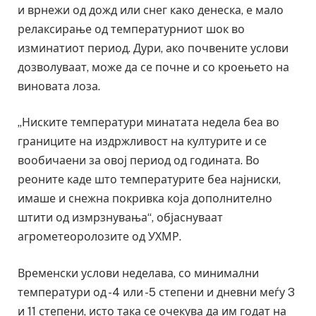
и врнежи од дожд или снег како денеска, е мало
релаксирање од температурниот шок во
изминатиот период. Дури, ако почвените услови
дозволуваат, може да се почне и со кроењето на
виновата лоза.
„Ниските температури минатата недела беа во
границите на издржливост на културите и се
вообичаени за овој период од годината. Во
реоните каде што температурите беа најниски,
имаше и снежна покривка која дополнително
штити од измрзнувања“, објаснуваат
агрометеоролозите од УХМР.
Временски услови неделава, со минимални
температури од -4 или -5 степени и дневни меѓу 3
и 11 степени, исто така се очекува да им годат на