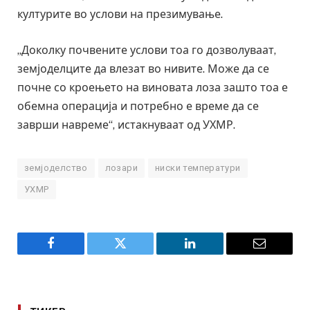
културите во услови на презимување.
„Доколку почвените услови тоа го дозволуваат,
земјоделците да влезат во нивите. Може да се
почне со кроењето на виновата лоза зашто тоа е
обемна операција и потребно е време да се
заврши навреме“, истакнуваат од УХМР.
земјоделство
лозари
ниски температури
УХМР
Facebook
Twitter
LinkedIn
Email