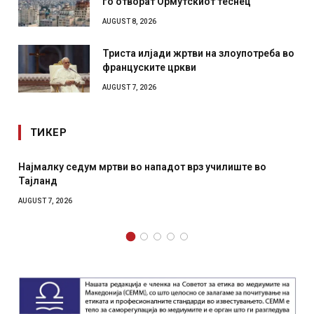
го отворат Ормутскиот теснец
AUGUST 8, 2026
Триста илјади жртви на злоупотреба во
француските цркви
AUGUST 7, 2026
ТИКЕР
 нападот врз училиште во
СОЗИС: Украинците повеќе им
отколку на Зеленски
AUGUST 7, 2026