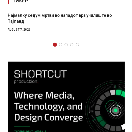
ТИКЕР
чилиште во
СОЗИС: Украинците повеќе им веруваат на г
отколку на Зеленски
AUGUST 7, 2026