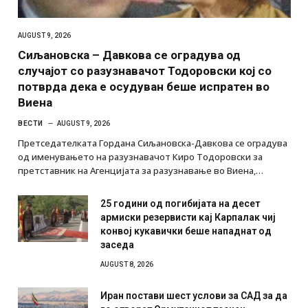
AUGUST 9, 2026
Сиљановска – Давкова се оградува од
случајот со разузнавачот Тодоровски кој со
потврда дека е осудуван беше испратен во
Виена
ВЕСТИ
AUGUST 9, 2026
Претседателката Гордана Сиљановска-Давкова се оградува
од именувањето на разузнавачот Киро Тодоровски за
претставник на Агенцијата за разузнавање во Виена,…
25 години од погибијата на десет
армиски резервисти кај Карпалак чиј
конвој кукавички беше нападнат од
заседа
AUGUST 8, 2026
Иран постави шест услови за САД за да