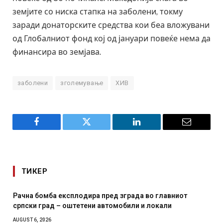
земјите со ниска стапка на заболени, токму
заради донаторските средства кои беа вложувани
од Глобалниот фонд кој од јануари повеќе нема да
финансира во земјава.
заболени
зголемување
ХИВ
Facebook
Twitter
LinkedIn
Email
ТИКЕР
Рачна бомба експлодира пред зграда во главниот
српски град – оштетени автомобили и локали
AUGUST 6, 2026