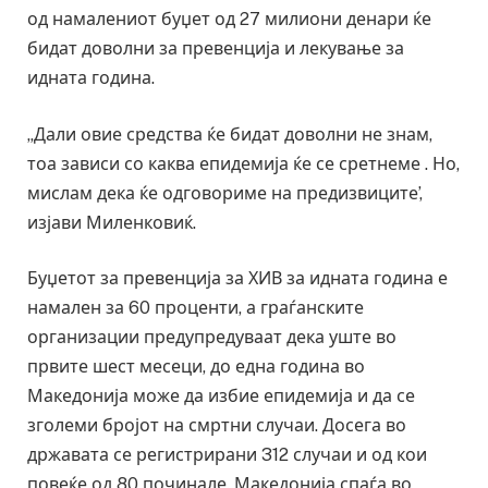
од намалениот буџет од 27 милиони денари ќе
бидат доволни за превенција и лекување за
идната година.
„Дали овие средства ќе бидат доволни не знам,
тоа зависи со каква епидемија ќе се сретнеме . Но,
мислам дека ќе одговориме на предизвиците’,
изјави Миленковиќ.
Буџетот за превенција за ХИВ за идната година е
намален за 60 проценти, а граѓанските
организации предупредуваат дека уште во
првите шест месеци, до една година во
Македонија може да избие епидемија и да се
зголеми бројот на смртни случаи. Досега во
државата се регистрирани 312 случаи и од кои
повеќе од 80 починале. Македонија спаѓа во