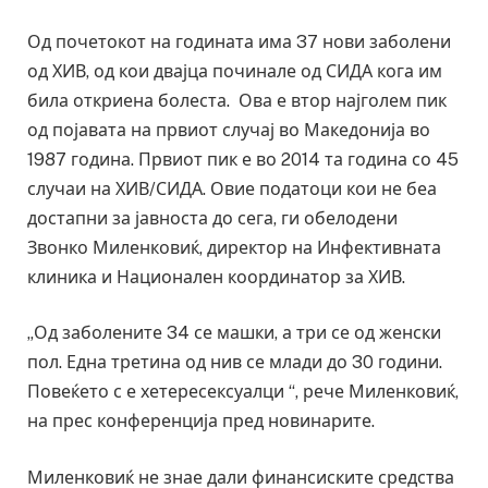
Од почетокот на годината има 37 нови заболени
од ХИВ, од кои двајца починале од СИДА кога им
била откриена болеста. Ова е втор најголем пик
од појавата на првиот случај во Македонија во
1987 година. Првиот пик е во 2014 та година со 45
случаи на ХИВ/СИДА. Овие податоци кои не беа
достапни за јавноста до сега, ги обелодени
Звонко Миленковиќ, директор на Инфективната
клиника и Национален координатор за ХИВ.
„Од заболените 34 се машки, а три се од женски
пол. Една третина од нив се млади до 30 години.
Повеќето с е хетересексуалци “, рече Миленковиќ,
на прес конференција пред новинарите.
Миленковиќ не знае дали финансиските средства