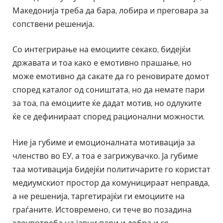
Македонија треба да бара, лобира и преговара за
сопствени решенија.
Со интегрирање на емоциите секако, бидејќи
државата и тоа како е емотивно прашање, но
може емотивно да сакате да го реновирате домот
според каталог од соништата, но да немате пари
за тоа, па емоциите ќе дадат мотив, но одлуките
ќе се дефинираат според рационални можности.
Ние ја губиме и емоционалната мотивација за
членство во ЕУ, а тоа е загрижувачко. Ја губиме
таа мотивација бидејќи политичарите го користат
медиумскиот простор да комуницираат неправда,
а не решенија, таргетирајќи ги емоциите на
граѓаните. Истовремено, си тече во позадина