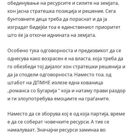
обединување на ресурсите и силите на земјата,
кон јасна стратешка позиција и решение. Сега
бунтовните деца треба да пораснат и да ја
изградат бидејќи тоа е единствениот приоритет
што ќе ја откочи иднината на земјата.
Особено тука одговорноста и предизвикот да се
однесува како возрасен е на власта, која треба да
го обезбеди тој дијалог кон стратешки решенија и
да ја сподели одговорноста. Наместо тоа, од
штабот на ДПМНЕ излезе една кованица
„романса со Бугарија “ која и натаму прави раздор
и ги злоупотребува емоциите на граѓаните.
Наместо да се зборува кој е од која партија, време
е да се соберат човечките ресурси. А тие се
намалуваат. Значајни ресурси заминаа во