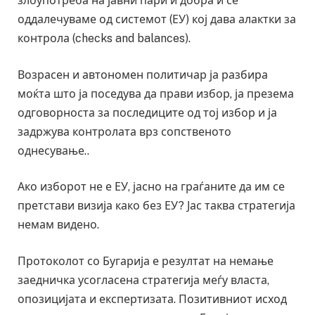
злоупотреба на јавни пари и добра и се
оддалечуваме од системот (ЕУ) кој дава алактки за
контрола (checks and balances).
Возрасен и автономен политичар ја разбира
моќта што ја поседува да прави избор, ја презема
одговорноста за последиците од тој избор и ја
задржува контролата врз сопственото
однесување..
Ако изборот не е ЕУ, јасно на граѓаните да им се
претстави визија како без ЕУ? Јас таква стратегија
немам видено.
Протоколот со Бугарија е резултат на немање
заедничка усогласена стратегија меѓу власта,
опозицијата и експертизата. Позитивниот исход