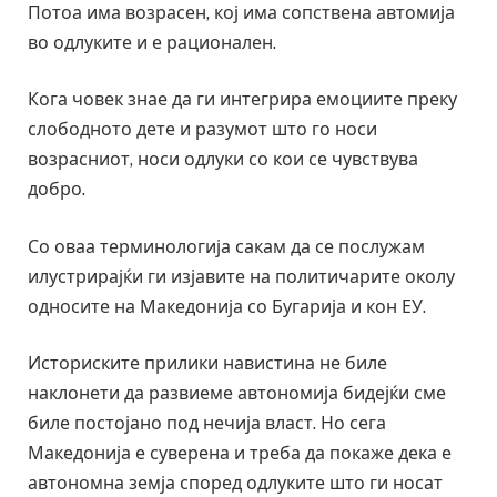
Потоа има возрасен, кој има сопствена автомија
во одлуките и е рационален.
Кога човек знае да ги интегрира емоциите преку
слободното дете и разумот што го носи
возрасниот, носи одлуки со кои се чувствува
добро.
Со оваа терминологија сакам да се послужам
илустрирајќи ги изјавите на политичарите околу
односите на Македонија со Бугарија и кон ЕУ.
Историските прилики навистина не биле
наклонети да развиеме автономија бидејќи сме
биле постојано под нечија власт. Но сега
Македонија е суверена и треба да покаже дека е
автономна земја според одлуките што ги носат