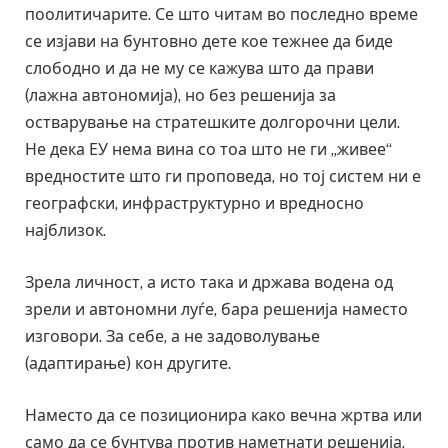
поолитичарите. Се што читам во последно време
се изјави на бунтовно дете кое тежнее да биде
слободно и да не му се кажува што да прави
(лажна автономија), но без решенија за
остварување на стратешките долгорочни цели.
Не дека ЕУ нема вина со тоа што не ги „живее“
вредностите што ги проповеда, но тој систем ни е
географски, инфраструктурно и вредносно
најблизок.
Зрела личност, а исто така и држава водена од
зрели и автономни луѓе, бара решенија наместо
изговори. За себе, а не задоволување
(адаптирање) кон другите.
Наместо да се позиционира како вечна жртва или
само да се бунтува против наметнати решенија,