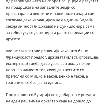
од разрешувањето на спорот со Грција е резултат
на поддршката на западните земји со
преговарачки вештини и наши политичари кои
согледаа дека изолацијата не е иднина. Бидејќи
секоја личност (и држава) не функционира сама
за себе, туку се дефинира и расте во релации со
другите.
Ако не сака готови решенија, како што беше
Францускиот предлог, државата (власт, опозиција,
експертиза) треба да се усогласи околу некое
ново. Но наместо тоа, секој ден вестите се
преполни со Мицко е ваков, Венко е таков, а
граѓаните се без јасна иднина.
Протоколот со Бугарија не е добар, но е резултат
на еден раштиман оркестар каде не дошло до