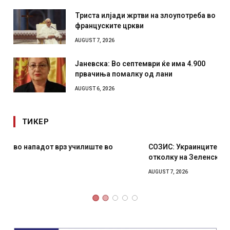
Триста илјади жртви на злоупотреба во
француските цркви
AUGUST 7, 2026
Јаневска: Во септември ќе има 4.900
првачиња помалку од лани
AUGUST 6, 2026
ТИКЕР
СОЗИС: Украинците повеќе им веруваат на генералите
отколку на Зеленски
AUGUST 7, 2026