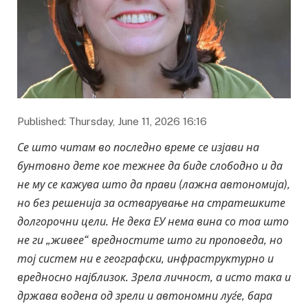
Published: Thursday, June 11, 2026 16:16
Се што читам во последно време се изјави на
бунтовно дете кое тежнее да биде слободно и да
не му се кажува што да прави (лажна автономија),
но без решенија за остварување на стратешките
долгорочни цели. Не дека ЕУ нема вина со тоа што
не ги „живее“ вредностите што ги проповеда, но
тој систем ни е географски, инфраструктурно и
вредносно најблизок.
Зрела личност, а исто така и
држава водена од зрели и автономни луѓе, бара