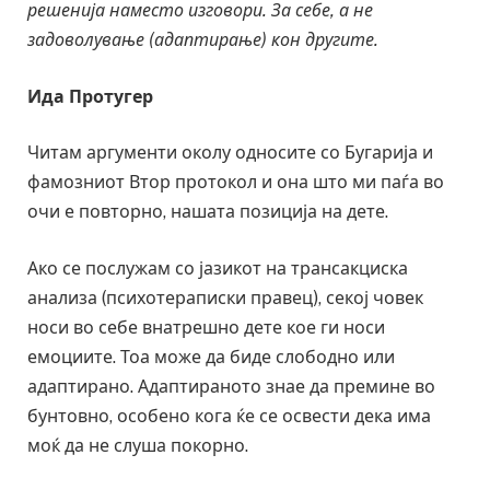
решенија наместо изговори. За себе, а не
задоволување (адаптирање) кон другите.
Ида Протугер
Читам аргументи околу односите со Бугарија и
фамозниот Втор протокол и она што ми паѓа во
очи е повторно, нашата позиција на дете.
Ако се послужам со јазикот на трансакциска
анализа (психотераписки правец), секој човек
носи во себе внатрешно дете кое ги носи
емоциите. Тоа може да биде слободно или
адаптирано. Адаптираното знае да премине во
бунтовно, особено кога ќе се освести дека има
моќ да не слуша покорно.