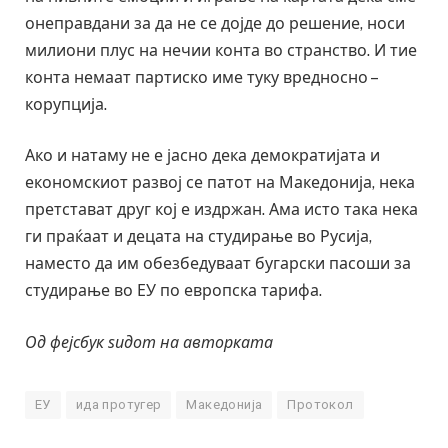
онеправдани за да не се дојде до решение, носи
милиони плус на нечии конта во странство. И тие
конта немаат партиско име туку вредносно –
корупција.
Ако и натаму не е јасно дека демократијата и
економскиот развој се патот на Македонија, нека
претстават друг кој е издржан. Ама исто така нека
ги праќаат и децата на студирање во Русија,
наместо да им обезбедуваат бугарски пасоши за
студирање во ЕУ по европска тарифа.
Од фејсбук ѕидот на авторката
ЕУ
ида протугер
Македонија
Протокол