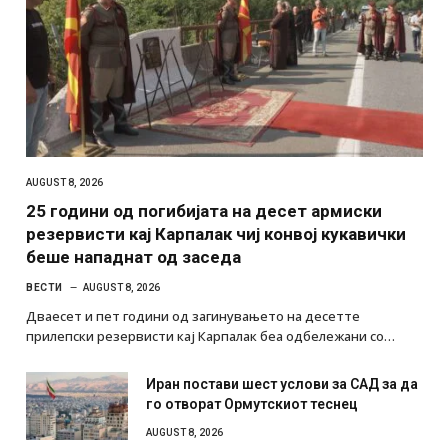
AUGUST 8, 2026
25 години од погибијата на десет армиски
резервисти кај Карпалак чиј конвој кукавички
беше нападнат од заседа
ВЕСТИ
AUGUST 8, 2026
Дваесет и пет години од загинувањето на десетте
прилепски резервисти кај Карпалак беа одбележани со…
Иран постави шест услови за САД за да
го отворат Ормутскиот теснец
AUGUST 8, 2026