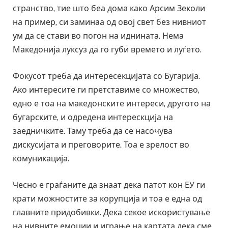
странство, тие што беа дома како Арсим Зеколи
на пример, си заминаа од овој свет без нивниот
ум да се стави во погон на иднината. Нема
Македонија луксуз да го губи времето и луѓето.
Фокусот треба да интересекцијата со Бугарија.
Ако интересите ги претставиме со множество,
едно е тоа на македонските интереси, другото на
бугарските, и одредена интерескција на
заедничките. Таму треба да се насочува
дискусијата и преговорите. Тоа е зрелост во
комуникација.
Чесно е граѓаните да знаат дека патот кон ЕУ ги
крати можностите за корупција и тоа е една од
главните придобивки. Дека секое искористување
на нивните емоции и играње на картата дека сме