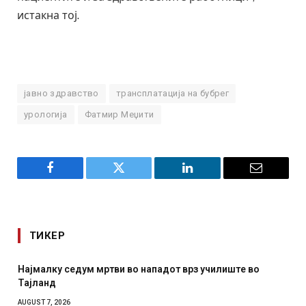
истакна тој.
јавно здравство
трансплатација на бубрег
урологија
Фатмир Меџити
Facebook
Twitter
LinkedIn
Email
ТИКЕР
ште во
СОЗИС: Украинците повеќе им веруваат на генер
отколку на Зеленски
AUGUST 7, 2026