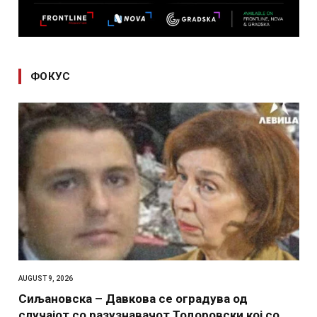
ФОКУС
AUGUST 9, 2026
Сиљановска – Давкова се оградува од
случајот со разузнавачот Тодоровски кој со