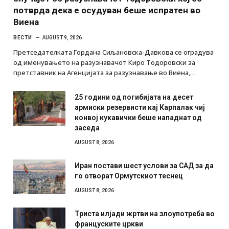
потврда дека е осудуван беше испратен во
Виена
ВЕСТИ
AUGUST 9, 2026
Претседателката Гордана Сиљановска-Давкова се оградува
од именувањето на разузнавачот Киро Тодоровски за
претставник на Агенцијата за разузнавање во Виена,…
25 години од погибијата на десет
армиски резервисти кај Карпалак чиј
конвој кукавички беше нападнат од
заседа
AUGUST 8, 2026
Иран постави шест услови за САД за да
го отворат Ормутскиот теснец
AUGUST 8, 2026
Триста илјади жртви на злоупотреба во
француските цркви