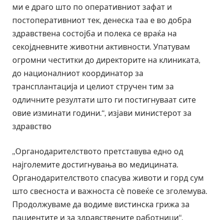
ми е драго што по оперативниот зафат и
постоперативниот тек, денеска таа е во добра
здравствена состојба и полека се враќа на
секојдневните животни активности. Упатувам
огромни честитки до директорите на клиниката,
до националниот координатор за
трансплантација и целиот стручен тим за
одличните резултати што ги постигнуваат сите
овие изминати години.“, изјави министерот за
здравство
„Органодарителството претставува едно од
најголемите достигнувања во медицината.
Органодарителството спасува животи и горд сум
што свесноста и важноста сѐ повеќе се зголемува.
Продолжуваме да водиме вистинска грижа за
пациентите и за здравствените работници“,