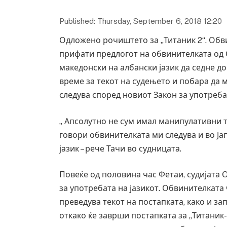
Published: Thursday, September 6, 2018 12:20
Одложено рочиштето за „Титаник 2“. Обви
прифати предлогот на обвинителката од 
македонски на албански јазик да седне до
време за текот на судењето и побара да м
следува според новиот Закон за употреба 
„ Апсолутно не сум имал манипулативни 
говори обвинителката ми следува и во Јап
јазик – рече Тачи во судницата.
Повеќе од половина час Фетаи, судијата 
за употребата на јазикот. Обвинителката 
преведува текот на постапката, како и з
откако ќе заврши постапката за „Титаник-