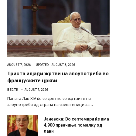
AUGUST 7, 2026
UPDATED:
AUGUST 8, 2026
Триста илјади жртви на злоупотреба во
француските цркви
ВЕСТИ
AUGUST 7, 2026
Папата Лав XIV ќе се сретне со жртвите на
злоупотреба од страна на свештеници за…
Јаневска: Во септември ќе има
4.900 првачиња помалку од
лани