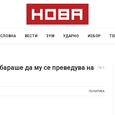
АСЛОВНА
ВЕСТИ
ЗУМ
УДАРНО
ИЗБОР
ТЕ
бараше да му се преведува на
0
а од повредите во ресторан
Најмалку седум мртви во напа
 Русуија – експлозивот бил
во Тајланд
енденски подарок
ПОЛИТИКА
AUGUST 7, 2026