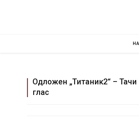
Н
Одложен „Титаник2“ – Тачи 
глас
Уште двајца почина
во главниот град на
завиткан како род
AUGUST 2, 2026