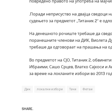
повредено правото на употреба на мајчи
.Поради неприсуство на двајца сведоци на
судењето за предметот „Титаник 2“ е одл
На денешното рочиште требаше да сведоч
поранешните членови на ДИК, Виолета Дум
требаше да одговораат на прашања на од
Во предметот на СЈО, Титаник 2, обвинет
Ибраими, Сашо Срцев, Влатко Сајкоси и 
за време на локланите избори во 2013 го
Уште двајца п
во главниот гр
Дик
локални избори
Тачи
Фетаи
завиткан како
AUGUST 2, 2026
SHARE.