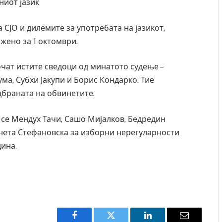
ниот јазик
 СЈО и дилемите за употребата на јазикот,
ожено за 1 октомври.
ат истите сведоци од минатото судење –
а, Субхи Јакупи и Борис Кондарко. Тие
браната на обвинетите.
и се Мендух Тачи, Сашо Мијалков, Бедредин
Анета Стефановска за изборни нерегуларности
дина.
очинаа од повредите во ресторан
Најмалку седум мртви во
ад на Русуија – експлозивот бил
во Тајланд
 роденденски подарок
AUGUST 7, 2026