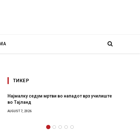
МА
ТИКЕР
дот врз училиште
СОЗИС: Украинците повеќе им веруваат н
генералите отколку на Зеленски
AUGUST 7, 2026