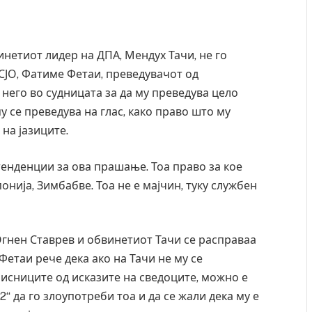
нетиот лидер на ДПА, Мендух Тачи, не го
СЈО, Фатиме Фетаи, преведувачот од
 него во судницата за да му преведува цело
у се преведува на глас, како право што му
на јазиците.
тенденции за ова прашање. Тоа право за кое
онија, Зимбабве. Тоа не е мајчин, туку службен
Огнен Ставрев и обвинетиот Тачи се расправаа
Фетаи рече дека ако на Тачи не му се
аписниците од исказите на сведоците, можно е
2“ да го злоупотреби тоа и да се жали дека му е