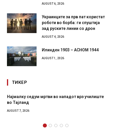
AUGUST 6, 2026
Украинците за прв пат користат
роботи во борба: ги спуштија
зад руските линии со дрон
AUGUST 4, 2026
Илинден 1903 – АСНОМ 1944
AUGUST 1, 2026
ТИКЕР
 нападот врз училиште
СОЗИС: Украинците повеќе им верув
генералите отколку на Зеленски
AUGUST 7, 2026