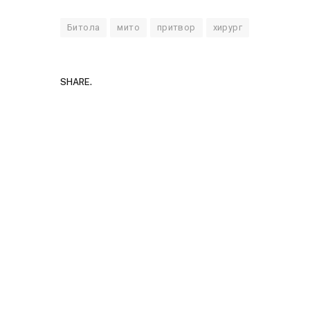
Битола
мито
притвор
хирург
SHARE.
Руска новин
за „велепр
JULY 29, 2026