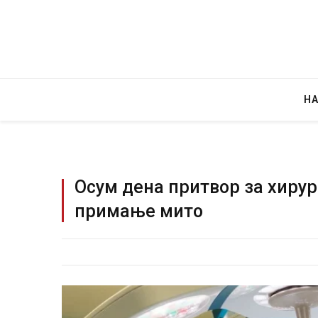
Н
Осум дена притвор за хирур
примање мито
Руска новинарка е осуде
за „велепредавство“
JULY 29, 2026