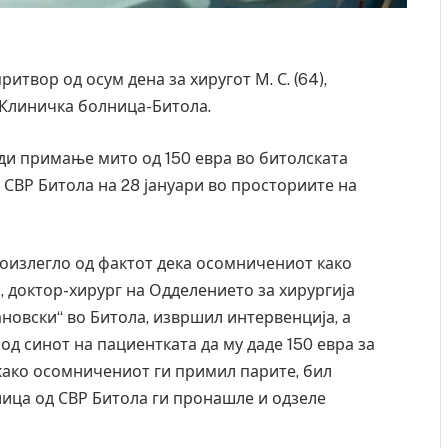
твор од осум дена за хиругот М. С. (64),
 Клиничка болница-Битола.
ади примање мито од 150 евра во битолската
 СВР Битола на 28 јануари во просториите на
оизлегло од фактот дека осомничениот како
, доктор-хирург на Одделението за хирургија
новски“ во Битола, извршил интервенција, а
од синот на пациентката да му даде 150 евра за
ткако осомничениот ги примил парите, бил
лица од СВР Битола ги пронашле и одзеле