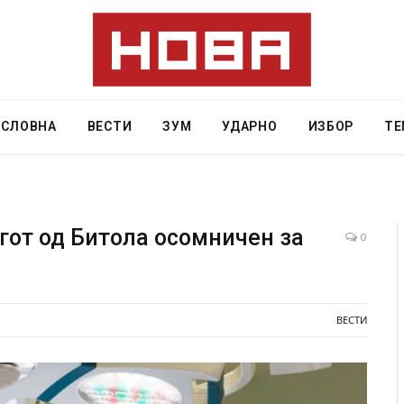
АСЛОВНА
ВЕСТИ
ЗУМ
УДАРНО
ИЗБОР
ТЕ
гот од Битола осомничен за
0
на на 12 години затвор
И Данска се милитарилизира – вов
11-месечна воена
ВЕСТИ
AUGUST 4, 2026