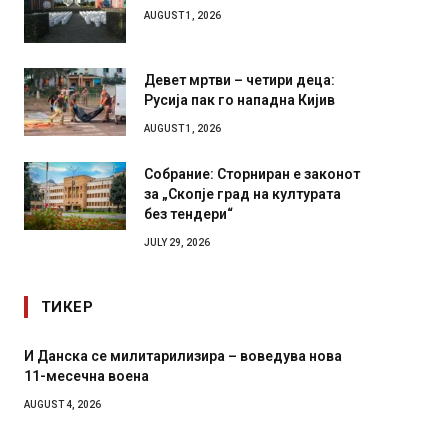
AUGUST 1, 2026
Девет мртви – четири деца:
Русија пак го нападна Кијив
AUGUST 1, 2026
Собрание: Сторниран е законот
за „Скопје град на културата
без тендери“
JULY 29, 2026
ТИКЕР
лизира – воведува нова
Уште двајца починаа од повреди
во главниот град на Русуија – ек
завиткан како роденденски под
AUGUST 2, 2026