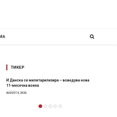
МА
ТИКЕР
едува нова
Уште двајца починаа од повредите во рестор
во главниот град на Русуија – експлозивот би
завиткан како роденденски подарок
AUGUST 2, 2026