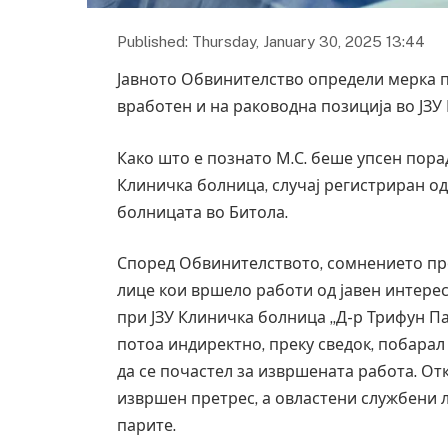
Published: Thursday, January 30, 2025 13:44
Јавното Обвинителство определи мерка при
вработен и на раководна позиција во ЈЗУ
Како што е познато М.С. беше упсен пор
Клиничка болница, случај регистриран од
болницата во Битола.
Според Обвинителството, сомнението пр
лице кои вршело работи од јавен интерес
при ЈЗУ Клиничка болница „Д-р Трифун Па
потоа индиректно, преку сведок, побарал 
да се почастел за извршената работа. О
извршен претрес, а овластени службени 
парите.