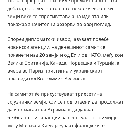
точка најверојатно ќе биде предмет на жестока
дебата, со оглед на тоа што неколку европски
земји веќе се спротивставија на идејата или
покажаа значителни резерви во овој поглед.
Според дипломатски извор, јавуваат повеќе
новински агенции, на денешниот самит се
поканети над 20 земји и од ЕУ и од НАТО, меѓу кои
Велика Британија, Канада, Норвешка и Турција, а
вчера во Париз пристигна и украинскиот
претседател Володимир Зеленски.
На самитот ќе присуствуваат триесетина
сојузнички земји, кои се подготвени да продолжат
да и помагаат на Украина и да даваат
безбедносни гаранции за евентуално примирје
меѓу Москва и Киев, јавуваат француските