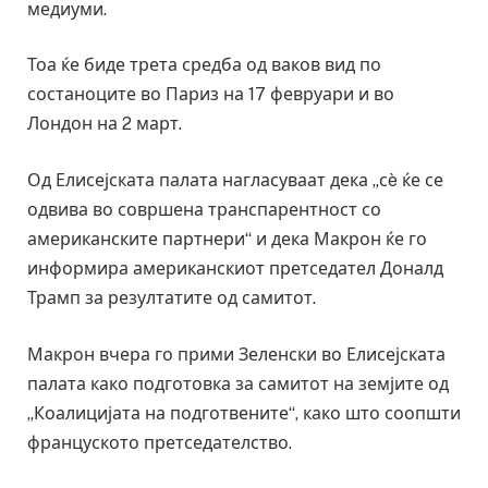
медиуми.
Тоа ќе биде трета средба од ваков вид по
состаноците во Париз на 17 февруари и во
Лондон на 2 март.
Од Елисејската палата нагласуваат дека „сè ќе се
одвива во совршена транспарентност со
американските партнери“ и дека Макрон ќе го
информира американскиот претседател Доналд
Трамп за резултатите од самитот.
Макрон вчера го прими Зеленски во Елисејската
палата како подготовка за самитот на земјите од
„Коалицијата на подготвените“, како што соопшти
француското претседателство.