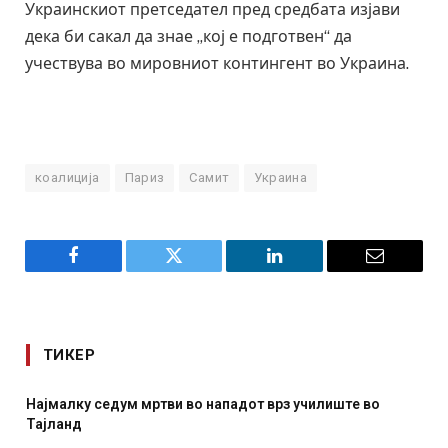
Украинскиот претседател пред средбата изјави
дека би сакал да знае „кој е подготвен“ да
учествува во мировниот контингент во Украина.
коалиција
Париз
Самит
Украина
Facebook
Twitter
LinkedIn
Email
ТИКЕР
СОЗИС: Украинците повеќе им веруваат на генералите
отколку на Зеленски