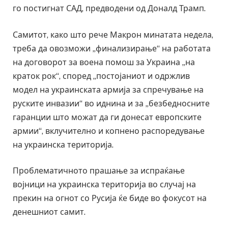
го постигнат САД, предводени од Доналд Трамп.
Самитот, како што рече Макрон минатата недела,
треба да овозможи „финализирање“ на работата
на договорот за воена помош за Украина „на
краток рок“, според „постојаниот и одржлив
модел на украинската армија за спречување на
руските инвазии“ во иднина и за „безбедносните
гаранции што можат да ги донесат европските
армии“, вклучително и копнено распоредување
на украинска територија.
Проблематичното прашање за испраќање
војници на украинска територија во случај на
прекин на огнот со Русија ќе биде во фокусот на
денешниот самит.