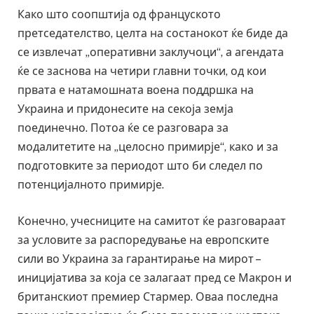
Како што соопштија од француското
претседателство, целта на состанокот ќе биде да
се извлечат „оперативни заклучоци“, а агендата
ќе се заснова на четири главни точки, од кои
првата е натамошната воена поддршка на
Украина и придонесите на секоја земја
поединечно. Потоа ќе се разговара за
модалитетите на „целосно примирје“, како и за
подготовките за периодот што би следел по
потенцијалното примирје.
Конечно, учесниците на самитот ќе разговараат
за условите за распоредување на европските
сили во Украина за гарантирање на мирот –
иницијатива за која се залагаат пред се Макрон и
британскиот премиер Стармер. Оваа последна