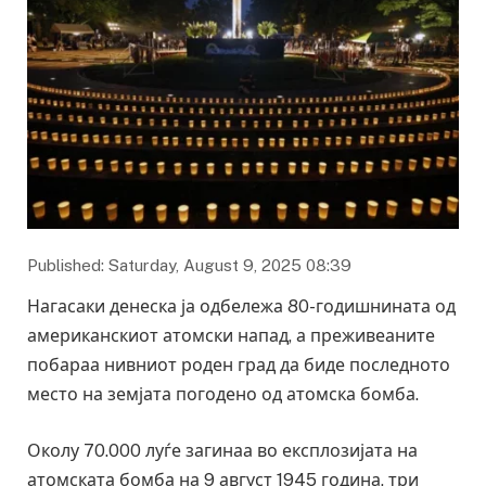
Published: Saturday, August 9, 2025 08:39
Нагасаки денеска ја одбележа 80-годишнината од
американскиот атомски напад, а преживеаните
побараа нивниот роден град да биде последното
место на земјата погодено од атомска бомба.
Околу 70.000 луѓе загинаа во експлозијата на
атомската бомба на 9 август 1945 година, три