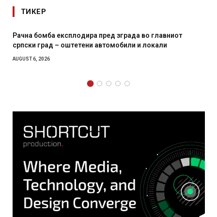
ТИКЕР
ра пред зграда во главниот
И Данска се милитарилизи
ни автомобили и локали
месечна воена
AUGUST 4, 2026