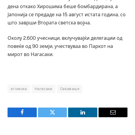
дена откако Хирошима беше бомбардирана, а
Јапонија се предаде на 15 август истата година, со
што заврши Втората светска војна.
Околу 2.600 учесници, вклучувајќи делегации од
повеќе од 90 земји, учествуваа во Паркот на
мирот во Нагасаки.
атомска
Нагасаки
Сеќавање
Facebook
Twitter
LinkedIn
Email