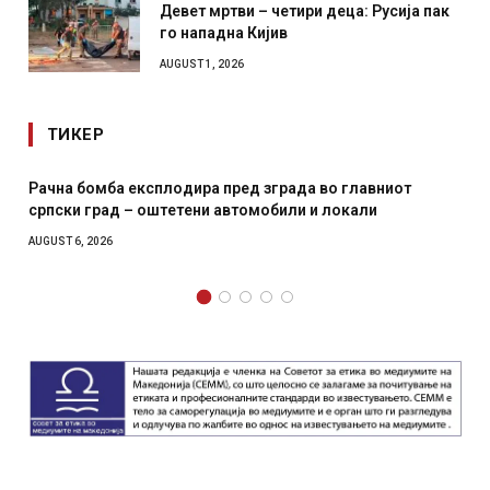
Девет мртви – четири деца: Русија пак
го нападна Кијив
AUGUST 1, 2026
ТИКЕР
омба експлодира пред зграда во главниот
И Данска се
град – оштетени автомобили и локали
месечна во
2026
AUGUST 4, 2026