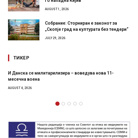
го нападна Кијив
AUGUST 1, 2026
Собрание: Сторниран е законот за
„Скопје град на културата без тендери“
JULY 29, 2026
ТИКЕР
оведува нова 11-
Уште двајца починаа од повредите 
главниот град на Русуија – експлоз
како роденденски подарок
AUGUST 2, 2026