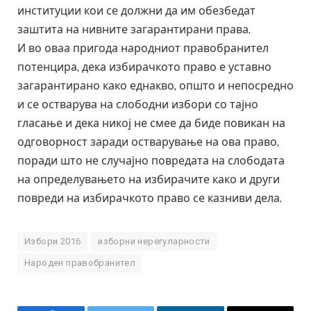
институции кои се должни да им обезбедат
заштита на нивните загарантирани права.
И во оваа пригода народниот правобранител
потенцира, дека избирачкото право е уставно
загарантирано како еднакво, општо и непосредно
и се остварува на слободни избори со тајно
гласање и дека никој не смее да биде повикан на
одговорност заради остварување на ова право,
поради што не случајно повредата на слободата
на определувањето на избирачите како и други
повреди на избирачкото право се казниви дела.
Избори 2016
изборни нерегуларности
Народен правобранител