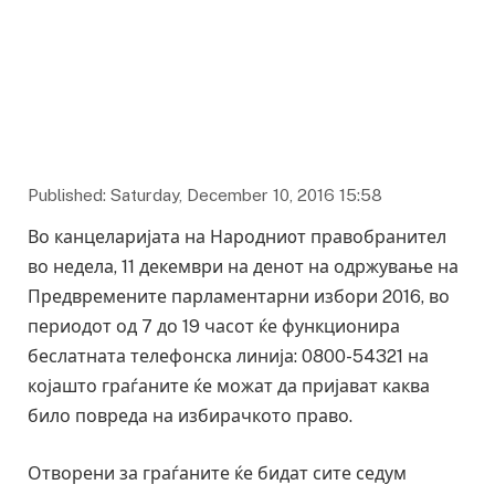
Published: Saturday, December 10, 2016 15:58
Во канцеларијата на Народниoт правобранител
во недела, 11 декември на денот на одржување на
Предвремените парламентарни избори 2016, во
периодот од 7 до 19 часот ќе функционира
беслатната телефонска линија: 0800-54321 на
којашто граѓаните ќе можат да пријават каква
било повреда на избирачкото право.
Отворени за граѓаните ќе бидат сите седум