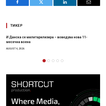
Facebook
Twitter
LinkedIn
Email
ТИКЕР
 11-
Уште двајца починаа од повредите во ресторан 
главниот град на Русуија – експлозивот бил зав
како роденденски подарок
AUGUST 2, 2026