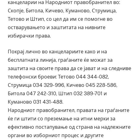
канцеларии на Народниот правобранител во:
Скопје, Битола, Кичево, Куманово, Струмица,
Тетово и Штип, со цел да им се помогне во
остварувањето и заштитата на нивните
избирачки права.
Покрај лично во канцелариите како и на
бесплатната линија, граѓаните ќе можат за
заштита на своите права да се јават и на следниве
телефонски броеви: Тетово 044 344-082,
Струмица 034 329- 996, Кичево 045 228-586,
Битола 047 242-310, Штип 032 389-701 и
Куманово 031 431-488.
Народниот правобранител, правата на граѓаните
ќе ги штити со преземање на итни мерки за
ефективно постапување од странa на надлежните
органи во изборниот процес и другите