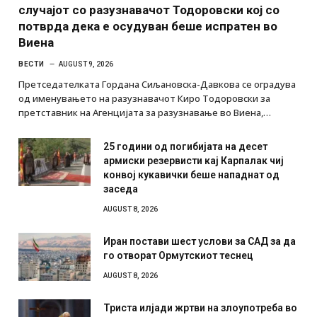
случајот со разузнавачот Тодоровски кој со
потврда дека е осудуван беше испратен во
Виена
ВЕСТИ
AUGUST 9, 2026
Претседателката Гордана Сиљановска-Давкова се оградува
од именувањето на разузнавачот Киро Тодоровски за
претставник на Агенцијата за разузнавање во Виена,…
25 години од погибијата на десет
армиски резервисти кај Карпалак чиј
конвој кукавички беше нападнат од
заседа
AUGUST 8, 2026
Иран постави шест услови за САД за да
го отворат Ормутскиот теснец
AUGUST 8, 2026
Триста илјади жртви на злоупотреба во