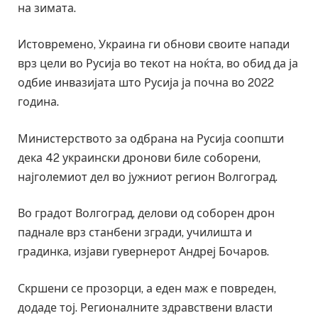
на зимата.
Истовремено, Украина ги обнови своите напади
врз цели во Русија во текот на ноќта, во обид да ја
одбие инвазијата што Русија ја почна во 2022
година.
Министерството за одбрана на Русија соопшти
дека 42 украински дронови биле соборени,
најголемиот дел во јужниот регион Волгоград.
Во градот Волгоград, делови од соборен дрон
паднале врз станбени згради, училишта и
градинка, изјави гувернерот Андреј Бочаров.
Скршени се прозорци, а еден маж е повреден,
додаде тој. Регионалните здравствени власти