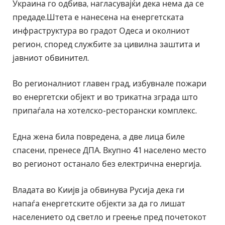
Украина го одбива, нагласувајќи дека нема да се
предаде.Штета е нанесена на енергетската
инфраструктура во градот Одеса и околниот
регион, според службите за цивилна заштита и
јавниот обвинител.
Во регионалниот главен град, избувнале пожари
во енергетски објект и во трикатна зграда што
припаѓала на хотелско-ресторански комплекс.
Една жена била повредена, а две лица биле
спасени, пренесе ДПА. Вкупно 41 населено место
во регионот останало без електрична енергија.
Владата во Киијв ја обвинува Русија дека ги
напаѓа енергетските објекти за да го лишат
населението од светло и греење пред почетокот