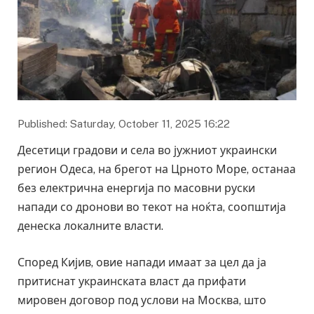
Published: Saturday, October 11, 2025 16:22
Десетици градови и села во јужниот украински
регион Одеса, на брегот на Црното Море, останаа
без електрична енергија по масовни руски
напади со дронови во текот на ноќта, соопштија
денеска локалните власти.
Според Кијив, овие напади имаат за цел да ја
притиснат украинската власт да прифати
мировен договор под услови на Москва, што