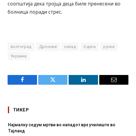
соопштија дека тројца деца биле пренесени во
болница поради стрес.
волгоград
Дронови
напад
Одеса
руски
Украина
Facebook
Twitter
LinkedIn
Email
ТИКЕР
лиште во
СОЗИС: Украинците повеќе им веруваат на ген
отколку на Зеленски