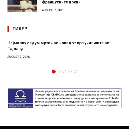
француските цркви
AUGUST 7, 2026
ТИКЕР
падот врз училиште во
СОЗИС: Украинците повеќе им ве
отколку на Зеленски
AUGUST 7, 2026