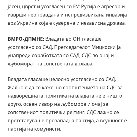
јасен, цврст и усогласен со ЕУ: Русија е агресор и
изврши неоправдана и непредизвикана инвазија
врз Украина која е суверена и независна држава.
ВМРО-ДПМНЕ:
Владата во ОН гласаше
усогласено со САД. Претседателот Мицкоски ја
унапреди соработката со САД. СДС во очај и
љубоморат на сопствената држава.
Владата гласаше целосно усогласено со САД.
Жално е да се каже, но соопштението на СДС за
надворешната политика на владата не е ништо
друго, освен извор на љубомора и очај за
сопствениот политички рејтинг. СДС лажно се
претставуваше прозападна партија, а всушност е
партија на комунисти.