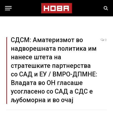
СДСМ: Аматеризмот во
0
надворешната политика им
нанесе штета на
стратешките партнерства
со САД и ЕУ / ВМРО-ДПМНЕ:
Владата во ОН гласаше
усогласено со САД а СДС е
љубоморна и во очај