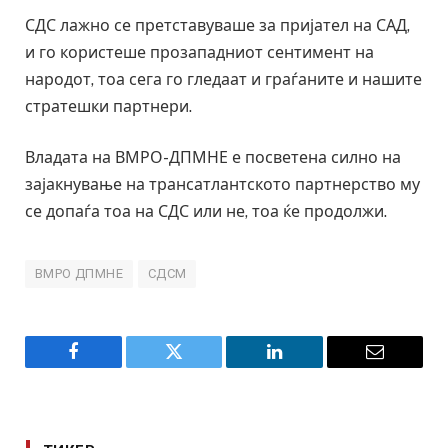
СДС лажно се претставуваше за пријател на САД,
и го користеше прозападниот сентимент на
народот, тоа сега го гледаат и граѓаните и нашите
стратешки партнери.
Владата на ВМРО-ДПМНЕ е посветена силно на
зајакнување на трансатлантското партнерство му
се допаѓа тоа на СДС или не, тоа ќе продолжи.
ВМРО ДПМНЕ
СДСМ
Facebook
Twitter
LinkedIn
Email