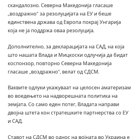
скандалозно. Северна Македонија гласаше
„воздражно“ за резолуцијата на ЕУ и беше
единствена држава од Европа покрај Унгарија
која не ја поддржа оваа резолуција.
Дополнително, за декларацијата на САД, на која
што нашата Влада и Мицкоски одлучија да бидат
коспонзор, повторно Северна Македонија
гласаше „воздражно“, велат од СДСМ.
Ваквите одлуки укажуваат на целосен аматеризам
во воедењето на надворешната политика на
земјата. Со само еден потег, Владата направи
двојна штета кон стратешките партнерства со ЕУ
и САД.
Ставот на СДСМ во однос на војната во Украина е