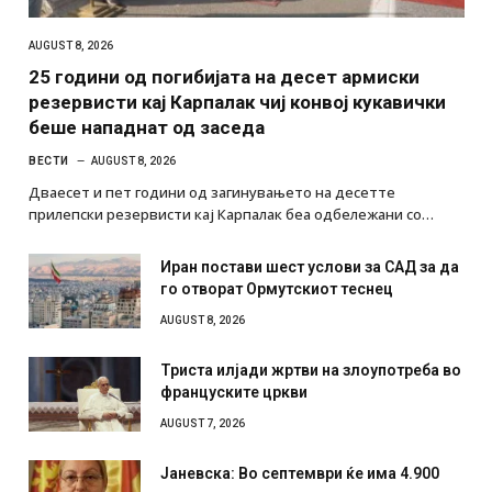
AUGUST 8, 2026
25 години од погибијата на десет армиски
резервисти кај Карпалак чиј конвој кукавички
беше нападнат од заседа
ВЕСТИ
AUGUST 8, 2026
Дваесет и пет години од загинувањето на десетте
прилепски резервисти кај Карпалак беа одбележани со…
Иран постави шест услови за САД за да
го отворат Ормутскиот теснец
AUGUST 8, 2026
Триста илјади жртви на злоупотреба во
француските цркви
AUGUST 7, 2026
Јаневска: Во септември ќе има 4.900