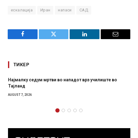
ескалација
Иран
напаси
САД
Facebook
Twitter
LinkedIn
Email
ТИКЕР
чилиште во
СОЗИС: Украинците повеќе им веруваат на г
отколку на Зеленски
AUGUST 7, 2026