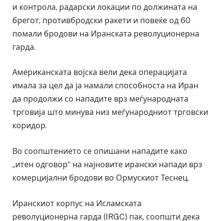
и контрола, радарски локации по должината на
брегот, противбродски ракети и повеќе од 60
помали бродови на Иранската револуционерна
гарда.
Американската војска вели дека операцијата
имала за цел да ја намали способноста на Иран
да продолжи со нападите врз меѓународната
трговија што минува низ меѓународниот трговски
коридор.
Во соопштението се опишани нападите како
„итен одговор“ на најновите ирански напади врз
комерцијални бродови во Ормускиот Теснец.
Иранскиот корпус на Исламската
револуционерна гарда (IRGC) пак, соопшти дека