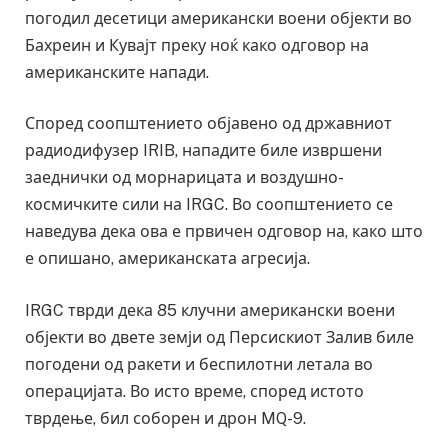
погодил десетици американски воени објекти во
Бахреин и Кувајт преку ноќ како одговор на
американските напади.
Според соопштението објавено од државниот
радиодифузер IRIB, нападите биле извршени
заеднички од морнарицата и воздушно-
космичките сили на IRGC. Во соопштението се
наведува дека ова е првичен одговор на, како што
е опишано, американската агресија.
IRGC тврди дека 85 клучни американски воени
објекти во двете земји од Персискиот Залив биле
погодени од ракети и беспилотни летала во
операцијата. Во исто време, според истото
тврдење, бил соборен и дрон MQ-9.