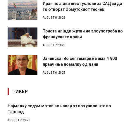
Иран постави шест услови за САД за да
го отворат Ормутскиот теснец
AUGUST 8, 2026
Триста илјади жртви на злоупотреба во
француските цркви
AUGUST 7, 2026
Јаневска: Во септември ќе има 4.900
првачиња помалку од лани
AUGUST 6, 2026
ТИКЕР
 нападот врз училиште во
СОЗИС: Украинците повеќе им
отколку на Зеленски
AUGUST 7, 2026