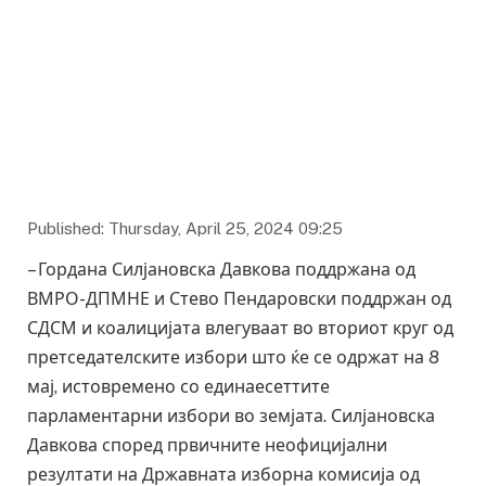
Published: Thursday, April 25, 2024 09:25
– Гордана Силјановска Давкова поддржана од
ВМРО-ДПМНЕ и Стево Пендаровски поддржан од
СДСМ и коалицијата влегуваат во вториот круг од
претседателските избори што ќе се одржат на 8
мај, истовремено со единаесеттите
парламентарни избори во земјата. Силјановска
Давкова според првичните неофицијални
резултати на Државната изборна комисија од