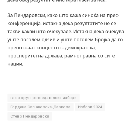
За Пендаровски, како што кажа синоќа на прес-
конференција, истакна дека резултатите не се
такви какви што очекувале. Истакна дека очекува
уште поголем одѕив и уште поголем бројка да го
препознаат концептот – демократска,
просперитетна држава, рамноправна со сите
нации.
втор круг претседателски избори
Гордана Силјановска-Давкова
Избори 2024
Стево Пендаровски