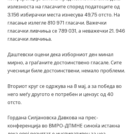
излезноста на гласачите според податоците од
3.156 избирачки места изнесува 49,75 отсто. На
гласање излегле 810 971 гласачи. Важечки
гласачки ливчиња се 789 031, а неважечки 21. 946
гласачки ливчиња.
Даштевски оцени дека изборниот ден минал
мирно, а граѓаните достоинствено гласале. Сите
учесници биле достоинствени, немало проблеми.
Вториот круг се одржува на 8 мај, а за победа во
него меѓу другото е потребен и цензус од 40
отсто.
Гордана Силјановска Давкова на прес-
конференција во ВМРО-ДПМНЕ синоќа истакна
дека овој резултат е инспиративен за неа.