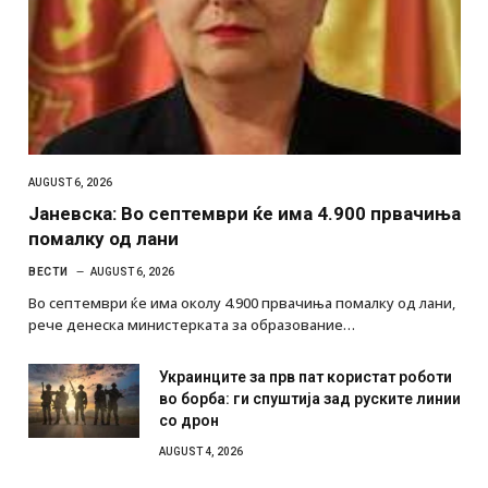
AUGUST 6, 2026
Јаневска: Во септември ќе има 4.900 првачиња
помалку од лани
ВЕСТИ
AUGUST 6, 2026
Во септември ќе има околу 4.900 првачиња помалку од лани,
рече денеска министерката за образование…
Украинците за прв пат користат роботи
во борба: ги спуштија зад руските линии
со дрон
AUGUST 4, 2026