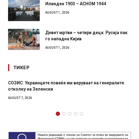
Илинден 1903 – АСНОМ 1944
AUGUST 1, 2026
Девет мртви – четири деца: Русија пак
го нападна Кијив
AUGUST 1, 2026
ТИКЕР
еќе им веруваат на генералите
Рачна бомба експлодира п
српски град – оштетени а
AUGUST 6, 2026