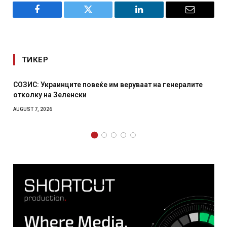
Facebook
Twitter
LinkedIn
Email
ТИКЕР
ваат на генералите
Рачна бомба експлодира пред зграда 
српски град – оштетени автомобили и
AUGUST 6, 2026