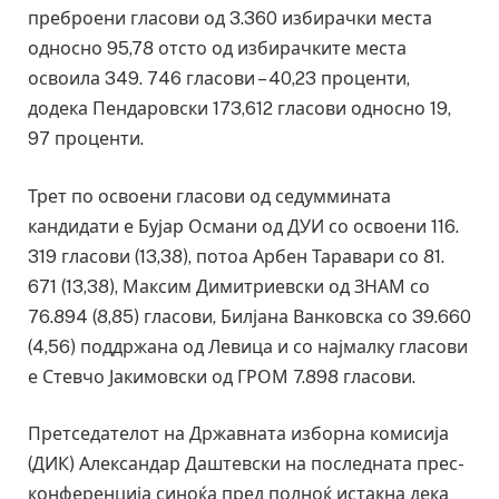
преброени гласови од 3.360 избирачки места
односно 95,78 отсто од избирачките места
освоила 349. 746 гласови – 40,23 проценти,
додека Пендаровски 173,612 гласови односно 19,
97 проценти.
Трет по освоени гласови од седуммината
кандидати е Бујар Османи од ДУИ со освоени 116.
319 гласови (13,38), потоа Арбен Таравари со 81.
671 (13,38), Максим Димитриевски од ЗНАМ со
76.894 (8,85) гласови, Билјана Ванковска со 39.660
(4,56) поддржана од Левица и со најмалку гласови
е Стевчо Јакимовски од ГРОМ 7.898 гласови.
Претседателот на Државната изборна комисија
(ДИК) Александар Даштевски на последната прес-
конференција синоќа пред полноќ истакна дека