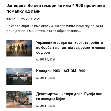
Јаневска: Во септември ќе има 4.900 првачиња
помалку од лани
ВЕСТИ
AUGUST 6, 2026
Во септември ќе има околу 4.900 првачиња помалку од лани,
рече денеска министерката за образование…
Украинците за прв пат користат роботи
во борба: ги спуштија зад руските линии
со дрон
AUGUST 4, 2026
Илинден 1903 – АСНОМ 1944
AUGUST 1, 2026
Девет мртви – четири деца: Русија пак
го нападна Кијив
AUGUST 1, 2026