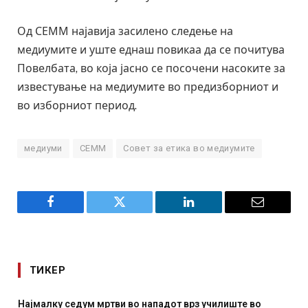
Од СЕММ најавија засилено следење на
медиумите и уште еднаш повикаа да се почитува
Повелбата, во која јасно се посочени насоките за
известување на медиумите во предизборниот и
во изборниот период.
медиуми
СЕММ
Совет за етика во медиумите
Facebook
Twitter
LinkedIn
Email
ТИКЕР
 нападот врз училиште во
СОЗИС: Украинците повеќе им