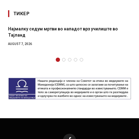
ТИКЕР
у седум мртви во нападот врз училиште во
СОЗИС: Укра
отколку на
2026
AUGUST 7, 2026