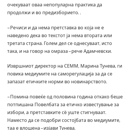
очекуваат оваа непопуларна практика да
продолжи и во предизборието. .
– Речиси и да нема претставка во која не е
наведено дека во текстот ја нема втората или
третата страна. Голем дел се однесуваат, исто
така, и на говор на омраза – рече Адамчевски.
Извршниот директор на СЕММ, Марина Тунева, ги
повика медиумите на саморегулација за да се
запазат етичките норми во новинарството.
– Помина повеќе од половина година откако беше
потпишана Повелбата за етичко известување за
избори, а претставките сè уште стигнуваат.
Наместо да се подобри состојбата во медиумите,
таа е влошена – изјави Тунева.