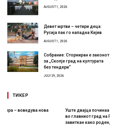
Илинден 1903 – АСНОМ 1944
AUGUST 1, 2026
Девет мртви – четири деца:
Русија пак го нападна Кијив
AUGUST 1, 2026
Собрание: Сторниран е законот
за „Скопје град на културата
без тендери“
JULY 29, 2026
ТИКЕР
Уште двајца починаа од повредите во ресторан
Детали 
во главниот град на Русуија – експлозивот бил
Русија 
завиткан како роденденски подарок
биде у
AUGUST 2, 2026
AUGUST 2,