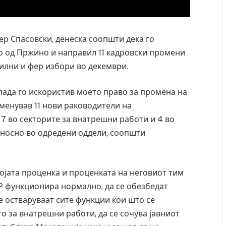
р Спасовски, денеска соопшти дека го
о од Пржино и направил 11 кадровски промени
илни и фер избори во декември.
Влада го искористив моето право за промена на
менував 11 нови раководители на
7 во секторите за внатрешни работи и 4 во
носно во одредени оддели, соопшти
својата проценка и проценката на неговиот тим
ВР функционира нормално, да се обезбедат
и затвор
И Данска се милитарилизира – воведува нова
се остваруваат сите функции кои што се
11-месечна воена
 за внатрешни работи, да се сочува јавниот
AUGUST 4, 2026