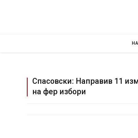
Н
Спасовски: Направив 11 из
на фер избори
Руска новинарка е осудена на 12 годин
за „велепредавство“
JULY 29, 2026