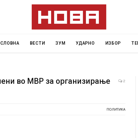
АСЛОВНА
ВЕСТИ
ЗУМ
УДАРНО
ИЗБОР
ТЕ
мени во МВР за организирање
2
и затвор
И Данска се милитарилизира – воведува нова
11-месечна воена
ПОЛИТИКА
AUGUST 4, 2026