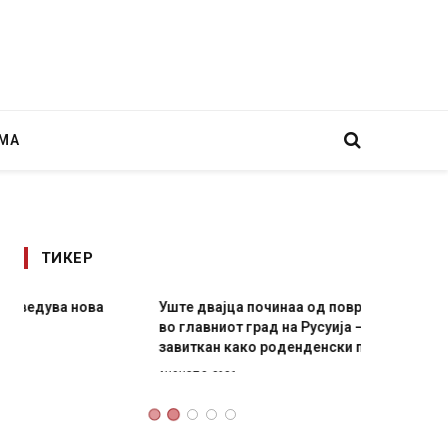
МА
ТИКЕР
Уште двајца починаа од повредите во ресторан
Детали 
во главниот град на Русуија – експлозивот бил
Русија 
завиткан како роденденски подарок
биде у
AUGUST 2, 2026
AUGUST 2,