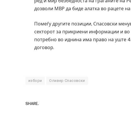
ред и мир безбедноста на граѓаните на Р
дозволи МВР да биде алатка во рацете на
Помеѓу другите позиции, Спасовски мену
секторот за прикриени информации и во е
потребно во иднина има право на уште 
договор.
избори
Оливер Спасовски
SHARE.