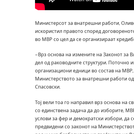
Министерсот за внатрешни работи, Оливе
искористил правото според договоренот
во МВР со цел да се организираат кредиб
– Врз основа на измените на Законот за 
дел од раководните структури. Поточно и
организациони едници во состав на МВР, 
Министерството за внатрешни работи од
Спасовски.
Тој вели тоа го направил врз основа на 
со единствена задача да до изборите, М
Руска новинарка е осудена на 12 годин
услови за фер и демократски избори, да 
за „велепредавство“
предвидени со законот на Министерството
JULY 29, 2026