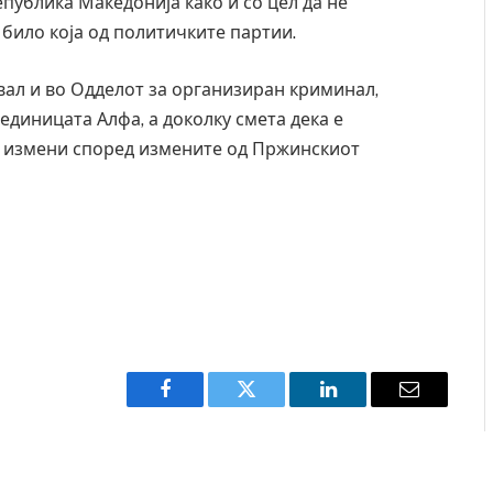
епублика Македонија како и со цел да не
 било која од политичките партии.
вал и во Одделот за организиран криминал,
диницата Алфа, а доколку смета дека е
4 измени според измените од Пржинскиот
Facebook
Twitter
LinkedIn
Email