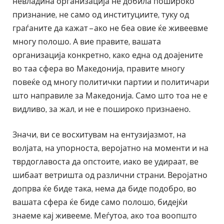
невладина организација не добила пошироко
признание, не само од институциите, туку од
граѓаните да кажат – ако не беа овие ќе живеевме
многу полошо. А вие правите, вашата
организација конкретно, како една од доајените
во таа сфера во Македонија, правите многу
повеќе од многу политички партии и политичари
што направиле за Македонија. Само што тоа не е
видливо, за жал, и не е пошироко признаено.
Значи, ви се восхитувам на ентузијазмот, на
волјата, на упорноста, веројатно на моменти и на
тврдоглавоста да опстоите, иако ве удираат, ве
шибаат ветришта од различни страни. Веројатно
допрва ќе биде така, нема да биде подобро, во
вашата сфера ќе биде само полошо, бидејќи
знаеме кај живееме. Меѓутоа, ако тоа воопшто