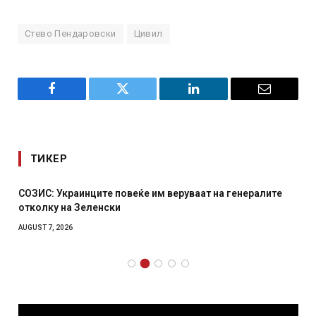
Стево Пендаровски
Цивил
Facebook
Twitter
LinkedIn
Email
ТИКЕР
СОЗИС: Украинците повеќе им веруваат на генералите
отколку на Зеленски
AUGUST 7, 2026