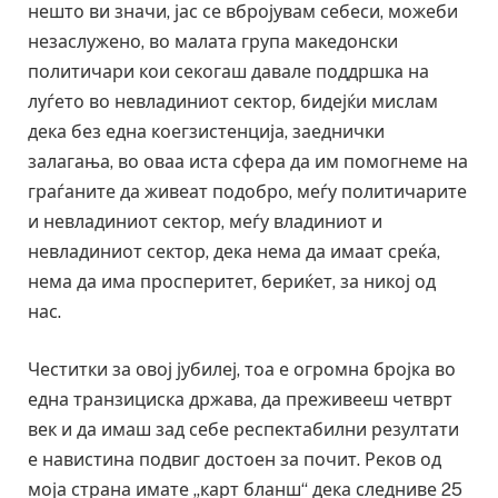
нешто ви значи, јас се вбројувам себеси, можеби
незаслужено, во малата група македонски
политичари кои секогаш давале поддршка на
луѓето во невладиниот сектор, бидејќи мислам
дека без една коегзистенција, заеднички
залагања, во оваа иста сфера да им помогнеме на
граѓаните да живеат подобро, меѓу политичарите
и невладиниот сектор, меѓу владиниот и
невладиниот сектор, дека нема да имаат среќа,
нема да има просперитет, бериќет, за никој од
нас.
Честитки за овој јубилеј, тоа е огромна бројка во
една транзициска држава, да преживееш четврт
век и да имаш зад себе респектабилни резултати
е навистина подвиг достоен за почит. Реков од
моја страна имате „карт бланш“ дека следниве 25