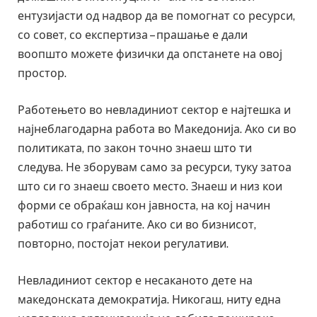
ентузијасти од надвор да ве помогнат со ресурси,
со совет, со експертиза – прашање е дали
воопшто можете физички да опстанете на овој
простор.
Работењето во невладиниот сектор е најтешка и
најнеблагодарна работа во Македонија. Ако си во
политиката, по закон точно знаеш што ти
следува. Не зборувам само за ресурси, туку затоа
што си го знаеш своето место. Знаеш и низ кои
форми се обраќаш кон јавноста, на кој начин
работиш со граѓаните. Ако си во бизнисот,
повторно, постојат некои регулативи.
Невладиниот сектор е несаканото дете на
македонската демократија. Никогаш, ниту една