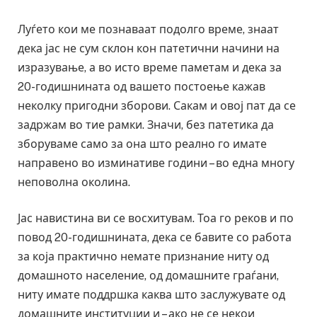
Луѓето кои ме познаваат подолго време, знаат
дека јас не сум склон кон патетични начини на
изразување, а во исто време паметам и дека за
20-годишнината од вашето постоење кажав
неколку пригодни зборови. Сакам и овој пат да се
задржам во тие рамки. Значи, без патетика да
зборуваме само за она што реално го имате
направено во изминативе години – во една многу
неповолна околина.
Јас навистина ви се восхитувам. Тоа го реков и по
повод 20-годишнината, дека се бавите со работа
за која практично немате признание ниту од
домашното население, од домашните граѓани,
ниту имате поддршка каква што заслужувате од
домашните институции и – ако не се некои