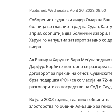
Published: Wednesday, April 26, 2023 09:50
Соборениот судански лидер Омар ал Баш
болница во главниот град на Судан, Карту
април, соопштија два болнички извори. 
Харун, го напуштил затворот заедно со 
вчера.
Ал Башир и Харун ги бара Меѓународниот
Дарфур. Борбите повторно се разгореа во
договорот за прекин на огнот. Суданскит
брза поддршка (РСФ) се согласија на 72-
разговорите со посредство на САД и Сауд
Во јули 2008 година, главниот обвините
злосторства го обвини Ал-Башир за гено