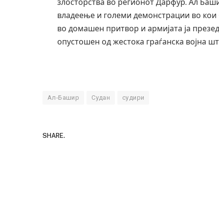
злосторства во регионот Дарфур. Ал Баш
владеење и големи демонстрации во кои 
во домашен притвор и армијата ја презед
опустошен од жестока граѓанска војна што
Ал-Башир
Судан
судири
SHARE.