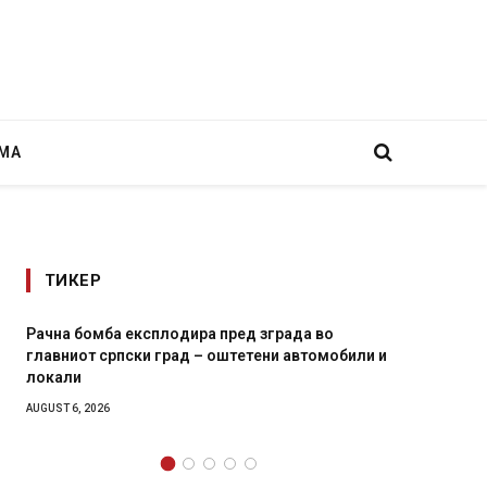
МА
ТИКЕР
Рачна бомба експлодира пред зграда во
И Данс
главниот српски град – оштетени автомобили и
11-мес
локали
AUGUST 4,
AUGUST 6, 2026