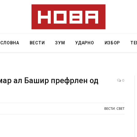
АСЛОВНА
ВЕСТИ
ЗУМ
УДАРНО
ИЗБОР
ТЕ
мар ал Башир префрлен од
0
Грција: Горат Парос, Андрос, Калимнос, Крит, …
JULY 30, 2026
ВЕСТИ
,
СВЕТ