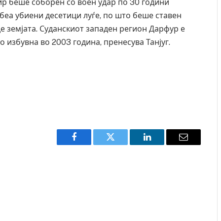
ир беше соборен со воен удар по 30 години
беа убиени десетици луѓе, по што беше ставен
е земјата. Суданскиот западен регион Дарфур е
 избувна во 2003 година, пренесува Танјуг.
Facebook
Twitter
LinkedIn
Email
Грција: Горат Парос, Андрос, Калимнос, Крит, …
JULY 30, 2026