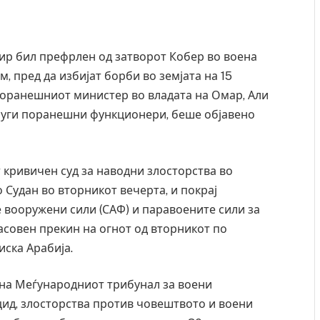
ир бил префрлен од затворот Кобер во воена
м, пред да избијат борби во земјата на 15
Поранешниот министер во владата на Омар, Али
други поранешни функционери, беше објавено
 кривичен суд за наводни злосторства во
 Судан во вторникот вечерта, и покрај
е вооружени сили (САФ) и паравоените сили за
часовен прекин на огнот од вторникот по
иска Арабија.
л на Меѓународниот трибунал за воени
цид, злосторства против човештвото и воени