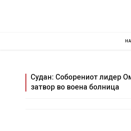
Н
Судан: Соборениот лидер О
затвор во воена болница