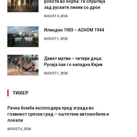
роботи во борба: ги спуштија
зад руските линии со дрон
AUGUST 4, 2026
Илинден 1903 – АСНОМ 1944
AUGUST 1, 2026
Девет мртви – четири деца:
Русија пак го нападна Кијив
AUGUST 1, 2026
ТИКЕР
Рачна бомба експлодира пред зграда во
И Данс
главниот српски град – оштетени автомобили и
11-мес
локали
AUGUST 4,
AUGUST 6, 2026