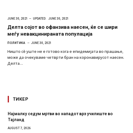
JUNE 30, 2021
UPDATED:
JUNE 30, 2021
Делта сојот во офанзива наесен, ќе се шири
меѓу невакцинираната популација
ПОЛИТИКА
JUNE 30, 2021
Ништо сè уште не е готово кога е епидемијата во прашање,
може да очекуваме четврти бран на коронавирусот наесен.
Делта…
ТИКЕР
Најмалку седум мртви во нападот врз училиште во
Тајланд
AUGUST 7, 2026